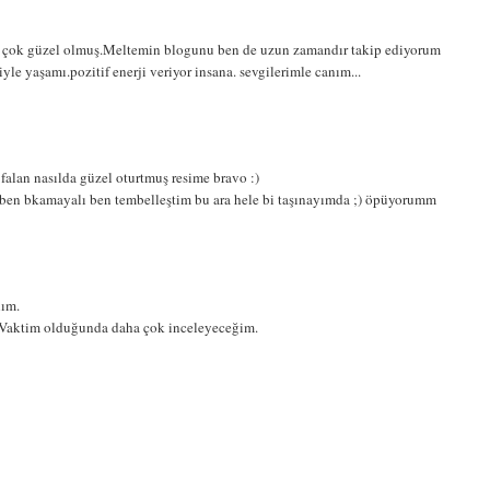
im çok güzel olmuş.Meltemin blogunu ben de uzun zamandır takip ediyorum
le yaşamı.pozitif enerji veriyor insana. sevgilerimle canım...
falan nasılda güzel oturtmuş resime bravo :)
ben bkamayalı ben tembelleştim bu ara hele bi taşınayımda ;) öpüyorumm
lım.
 Vaktim olduğunda daha çok inceleyeceğim.