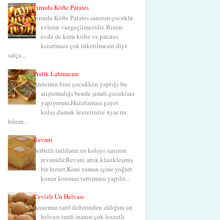
Fırında Köfte Patates
Fırında Köfte Patates sanırım çocuklu
evlerin vazgeçilmezidir. Bizim
evde de kuru köfte ve patates
kızartması çok tüketilmesin diye
salça...
Pratik Lahmacun
Annemin bize çocukken yaptığı bu
atıştırmalığı bende şimdi çocuklara
yapıyorum.Hazırlaması gayet
kolay,damak lezzetinize uyar mı
bilem...
Revani
Şerbetli tatlıların en kolayı sanırım
revanidir.Revani artık klasikleşmiş
bir lezzet.Kimi zaman içine yoğurt
konur konmaz tartışması yapılır...
Cevizli Un Helvası
Annemin tarif defterinden aldığım un
helvası tarifi inanın çok lezzetli