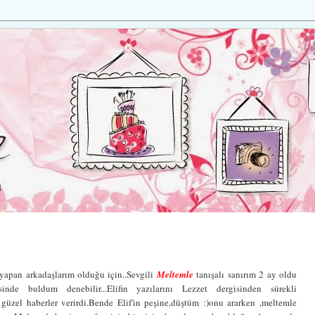
yapan arkadaşlarım olduğu için..Sevgili
Meltemle
tanışalı sanırım 2 ay oldu
inde buldum denebilir...Elifin yazılarını Lezzet dergisinden sürekli
zel haberler verirdi.Bende Elif'in peşine,düştüm :)onu ararken ,meltemle