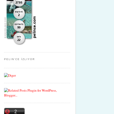
PELIN'CE İZLIYOR