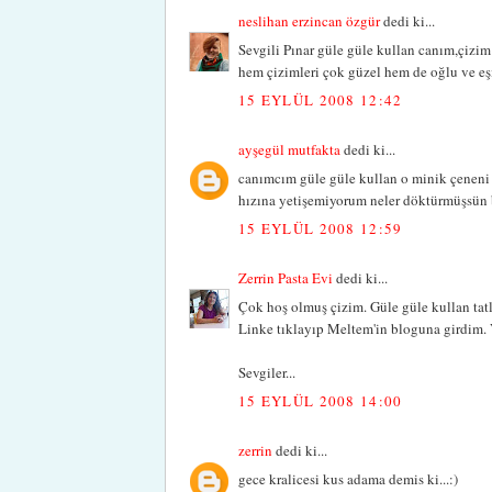
neslihan erzincan özgür
dedi ki...
Sevgili Pınar güle güle kullan canım,çiz
hem çizimleri çok güzel hem de oğlu ve eşiy
15 EYLÜL 2008 12:42
ayşegül mutfakta
dedi ki...
canımcım güle güle kullan o minik çeneni 
hızına yetişemiyorum neler döktürmüşsün 
15 EYLÜL 2008 12:59
Zerrin Pasta Evi
dedi ki...
Çok hoş olmuş çizim. Güle güle kullan tat
Linke tıklayıp Meltem'in bloguna girdim.
Sevgiler...
15 EYLÜL 2008 14:00
zerrin
dedi ki...
gece kralicesi kus adama demis ki...:)