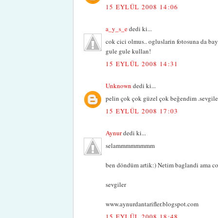
15 EYLÜL 2008 14:06
a_y_s_e
dedi ki...
cok cici olmus.. ogluslarin fotosuna da bay
gule gule kullan!
15 EYLÜL 2008 14:31
Unknown
dedi ki...
pelin çok çok güzel çok beğendim .sevgile
15 EYLÜL 2008 17:03
Aynur
dedi ki...
selammmmmmmm
ben döndüm artik:) Netim baglandi ama co
sevgiler
www.aynurdantarifler.blogspot.com
15 EYLÜL 2008 18:48