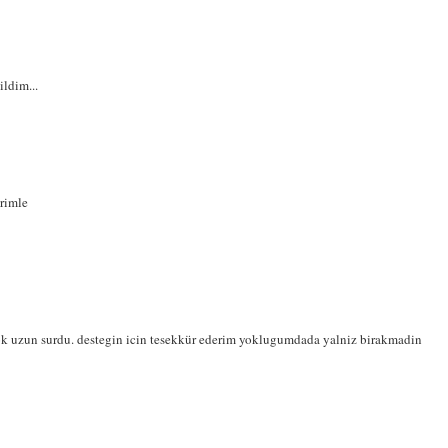
ildim...
rimle
k uzun surdu. destegin icin tesekkür ederim yoklugumdada yalniz birakmadin