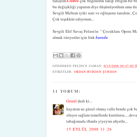
tanıştım.
Crebro
çok beğenerek takip ettiğim bir b
bu değişikliği yaparım diye düşünüyordum ama d
Sevgili Meltem iyiki seni ve oğluşunu tanıdım...Çok
Çok teşekkür ediyorum...
Sevgili Elif Savaş Felsen'in " Çocuklara Opera Mas
almak isteyenler için link
burada
GÖNDEREN
PELINCE
ZAMAN:
9/15/2008 09:47:00 
ETIKETLER:
ORDAN BURDAN ŞURDAN
11 YORUM:
Gönül
dedi ki...
hayatım ne güzel olmuş valla bende çok beğ
oluyor sağlam temellerde kurulursa.....deva
tabağımada iftarda yiyeyim afiyetle...
15 EYLÜL 2008 11:26