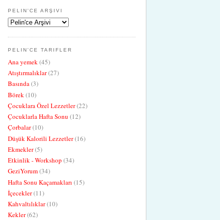
PELIN'CE ARŞIVI
PELIN'CE TARIFLER
Ana yemek
(45)
Atıştırmalıklar
(27)
Basında
(3)
Börek
(10)
Çocuklara Özel Lezzetler
(22)
Çocuklarla Hafta Sonu
(12)
Çorbalar
(10)
Düşük Kalorili Lezzetler
(16)
Ekmekler
(5)
Etkinlik - Workshop
(34)
GeziYorum
(34)
Hafta Sonu Kaçamakları
(15)
İçecekler
(11)
Kahvaltılıklar
(10)
Kekler
(62)