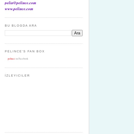
pelin@pelince.com
www.pelince.com
BU BLOGDA ARA
PELINCE'S FAN BOX
pelince
on Facebook
İZLEYICILER