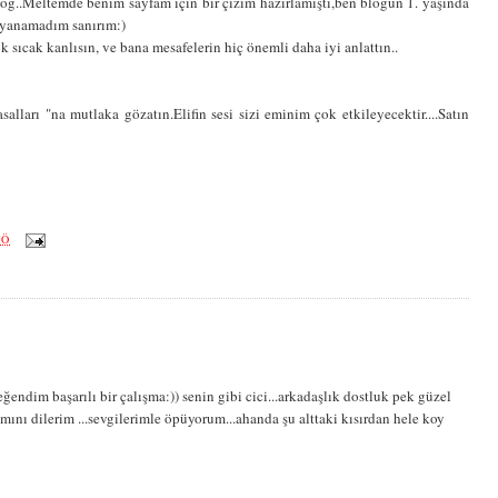
log..Meltemde benim sayfam için bir çizim hazırlamıştı,ben bloğun 1. yaşında
ayanamadım sanırım:)
 sıcak kanlısın, ve bana mesafelerin hiç önemli daha iyi anlattın..
alları "na mutlaka gözatın.Elifin sesi sizi eminim çok etkileyecektir....Satın
ÖÖ
endim başarılı bir çalışma:)) senin gibi cici...arkadaşlık dostluk pek güzel
mını dilerim ...sevgilerimle öpüyorum...ahanda şu alttaki kısırdan hele koy