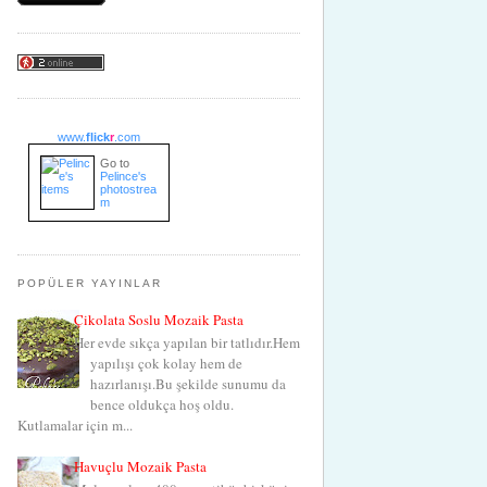
www.
flick
r
.com
Go to
Pelince's
photostrea
m
POPÜLER YAYINLAR
Çikolata Soslu Mozaik Pasta
Her evde sıkça yapılan bir tatlıdır.Hem
yapılışı çok kolay hem de
hazırlanışı.Bu şekilde sunumu da
bence oldukça hoş oldu.
Kutlamalar için m...
Havuçlu Mozaik Pasta