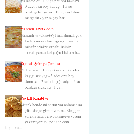
Malzemeler - 400 gr. petibör bisküvi -
9 adet orta boy havuç - 1,5 su
bardağı toz şeker - 130 gr. eritilmiş
margarin - yarım çay bar...
Mantarlı Tavuk Sote
Mantarlı tavuk sote'yi hazırlamak çok
fazla zaman almadığı için keyifle
misafirlerinize sunabilirsiniz.
Tavuk yemekleri çoğu kişi tarafı...
Kıymalı Şehriye Çorbası
Malzemeler - 100 gr kıyma - 3 çorba
kaşığı sıvıyağ - 3 adet orta boy
domates - 2 tatlı kaşığı salça - 6 su
bardağı sıcak su - 1 ça...
Cevizli Kurabiye
Bir tek bende mi sorun var anlamadım
gitti,siteye giremiyorum.. Blogger
sürekli hata veriyor,kimseye yorum
yazamıyorum.. pelince.com
kapanmı...