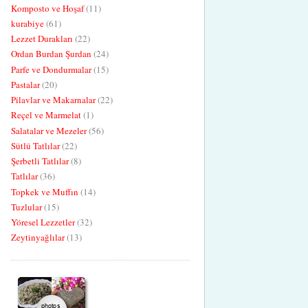
Komposto ve Hoşaf
(11)
kurabiye
(61)
Lezzet Durakları
(22)
Ordan Burdan Şurdan
(24)
Parfe ve Dondurmalar
(15)
Pastalar
(20)
Pilavlar ve Makarnalar
(22)
Reçel ve Marmelat
(1)
Salatalar ve Mezeler
(56)
Sütlü Tatlılar
(22)
Şerbetli Tatlılar
(8)
Tatlılar
(36)
Topkek ve Muffın
(14)
Tuzlular
(15)
Yöresel Lezzetler
(32)
Zeytinyağlılar
(13)