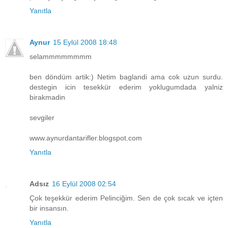
Yanıtla
Aynur
15 Eylül 2008 18:48
selammmmmmmm
ben döndüm artik:) Netim baglandi ama cok uzun surdu.
destegin icin tesekkür ederim yoklugumdada yalniz
birakmadin
sevgiler
www.aynurdantarifler.blogspot.com
Yanıtla
Adsız
16 Eylül 2008 02:54
Çok teşekkür ederim Pelinciğim. Sen de çok sıcak ve içten
bir insansın.
Yanıtla