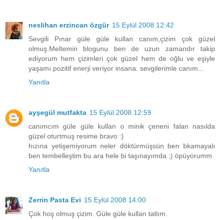
neslihan erzincan özgür
15 Eylül 2008 12:42
Sevgili Pınar güle güle kullan canım,çizim çok güzel
olmuş.Meltemin blogunu ben de uzun zamandır takip
ediyorum hem çizimleri çok güzel hem de oğlu ve eşiyle
yaşamı.pozitif enerji veriyor insana. sevgilerimle canım...
Yanıtla
ayşegül mutfakta
15 Eylül 2008 12:59
canımcım güle güle kullan o minik çeneni falan nasılda
güzel oturtmuş resime bravo :)
hızına yetişemiyorum neler döktürmüşsün ben bkamayalı
ben tembelleştim bu ara hele bi taşınayımda ;) öpüyorumm
Yanıtla
Zerrin Pasta Evi
15 Eylül 2008 14:00
Çok hoş olmuş çizim. Güle güle kullan tatlım.