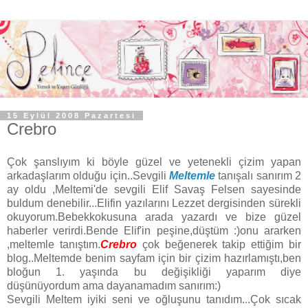
15 Eylül 2008 Pazartesi
Crebro
Çok şanslıyım ki böyle güzel ve yetenekli çizim yapan
arkadaşlarım olduğu için..Sevgili
Meltemle
tanışalı sanırım 2
ay oldu ,Meltemi'de sevgili Elif Savaş Felsen sayesinde
buldum denebilir...Elifin yazılarını Lezzet dergisinden sürekli
okuyorum.Bebekkokusuna arada yazardı ve bize güzel
haberler verirdi.Bende Elif'in peşine,düştüm :)onu ararken
,meltemle tanıştım.
Crebro
çok beğenerek takip ettiğim bir
blog..Meltemde benim sayfam için bir çizim hazırlamıştı,ben
bloğun 1. yaşında bu değişikliği yaparım diye
düşünüyordum ama dayanamadım sanırım:)
Sevgili Meltem iyiki seni ve oğluşunu tanıdım...Çok sıcak