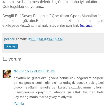
kanlısın, ve bana mesafelerin hiç önemli daha iyi anlattın..
Çok teşekkür ediyorum...
Sevgili Elif Savaş Felsen'in " Çocuklara Opera Masalları "na
mutlaka gözatın.Elifin sesi sizi eminim çok
etkileyecektir....Satın almak isteyenler için link
burada
pelince
zaman:
9/15/2008 09:47:00 ÖÖ
Paylaş
11 yorum:
Gönül
15 Eylül 2008 11:26
hayatım ne güzel olmuş valla bende çok beğendim başarılı
bir çalışma:)) senin gibi cici...arkadaşlık dostluk pek güzel
oluyor sağlam temellerde kurulursa.....devamını dilerim
...sevgilerimle öpüyorum...ahanda şu alttaki kısırdan hele
koy tabağımada iftarda yiyeyim afiyetle...
Yanıtla