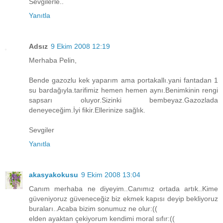
Sevgilerle..
Yanıtla
Adsız
9 Ekim 2008 12:19
Merhaba Pelin,
Bende gazozlu kek yaparım ama portakallı.yani fantadan 1
su bardağıyla.tarifimiz hemen hemen aynı.Benimkinin rengi
sapsarı oluyor.Sizinki bembeyaz.Gazozlada
deneyeceğim.İyi fikir.Ellerinize sağlık.
Sevgiler
Yanıtla
akasyakokusu
9 Ekim 2008 13:04
Canım merhaba ne diyeyim..Canımız ortada artık..Kime
güveniyoruz güveneceğiz biz ekmek kapısı deyip bekliyoruz
buraları..Acaba bizim sonumuz ne olur:((
elden ayaktan çekiyorum kendimi moral sıfır:((