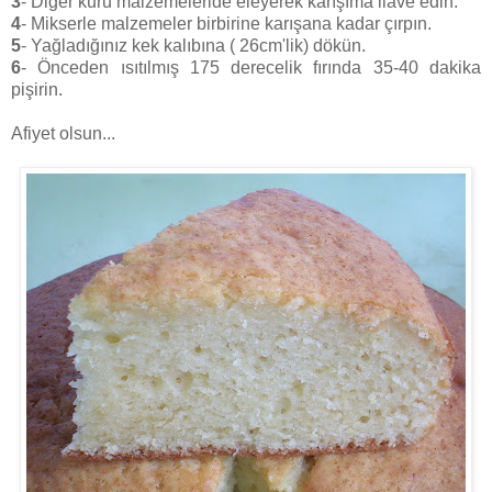
3
- Diğer kuru malzemeleride eleyerek karışıma ilave edin.
4
- Mikserle malzemeler birbirine karışana kadar çırpın.
5
- Yağladığınız kek kalıbına ( 26cm'lik) dökün.
6
- Önceden ısıtılmış 175 derecelik fırında 35-40 dakika
pişirin.
Afiyet olsun...