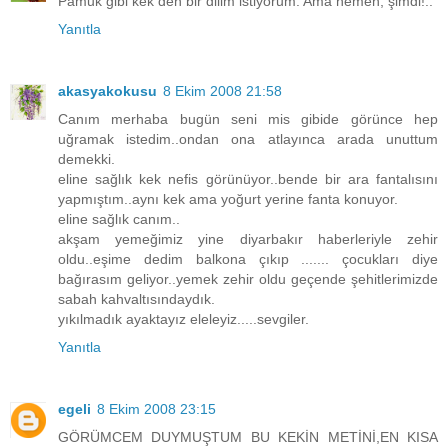
Pamuk gibi kek den bir dilim istiyorum. Ama hemen, şimdi!..
Yanıtla
akasyakokusu
8 Ekim 2008 21:58
Canım merhaba bugün seni mis gibide görünce hep
uğramak istedim..ondan ona atlayınca arada unuttum
demekki.
eline sağlık kek nefis görünüyor..bende bir ara fantalısını
yapmıştım..aynı kek ama yoğurt yerine fanta konuyor.
eline sağlık canım..
akşam yemeğimiz yine diyarbakır haberleriyle zehir
oldu..eşime dedim balkona çıkıp ....... çocukları diye
bağırasım geliyor..yemek zehir oldu geçende şehitlerimizde
sabah kahvaltısındaydık.
yıkılmadık ayaktayız eleleyiz.....sevgiler.
Yanıtla
egeli
8 Ekim 2008 23:15
GÖRÜMCEM DUYMUŞTUM BU KEKİN METİNİ,EN KISA