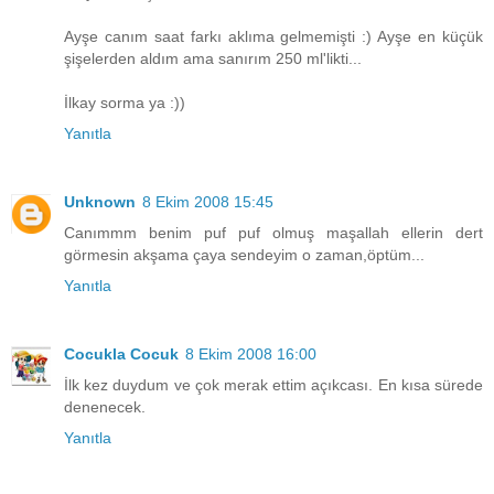
Ayşe canım saat farkı aklıma gelmemişti :) Ayşe en küçük
şişelerden aldım ama sanırım 250 ml'likti...
İlkay sorma ya :))
Yanıtla
Unknown
8 Ekim 2008 15:45
Canımmm benim puf puf olmuş maşallah ellerin dert
görmesin akşama çaya sendeyim o zaman,öptüm...
Yanıtla
Cocukla Cocuk
8 Ekim 2008 16:00
İlk kez duydum ve çok merak ettim açıkcası. En kısa sürede
denenecek.
Yanıtla