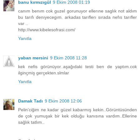
banu kırmızıgül
9 Ekim 2008 01:19
canım benım cok guzel gorunuyor ellerıne saglık not aldım
bu tarıfı denıyecegım. arkadas tarıflerı sırada nefıs tarıfler
var ..
http://www.kibelesofrasi.com/
Yanıtla
yaban mersini
9 Ekim 2008 11:28
kek nefis görünüyor..aşağıdaki testi ben de yaptım.cok
ilginçmiş gerçekten.slmlar
Yanıtla
Damak Tadı
9 Ekim 2008 12:06
Pelin'ciğim ne kadar güzel kabarmış kekin..Görüntüsünden
de çok yumuşak bir kek olduğu kanısına vardım..Ellerine
sağlık tatlım..