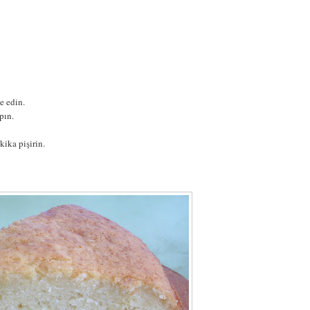
e edin.
pın.
kika pişirin.