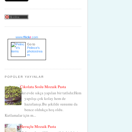
www.
flick
r
.com
Go to
Pelince's
photostrea
m
POPÜLER YAYINLAR
Çikolata Soslu Mozaik Pasta
Her evde sıkça yapılan bir tatlıdır.Hem
yapılışı çok kolay hem de
hazırlanışı.Bu şekilde sunumu da
bence oldukça hoş oldu.
Kutlamalar için m...
Havuçlu Mozaik Pasta