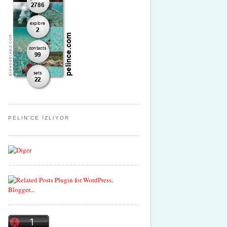
PELIN'CE İZLIYOR