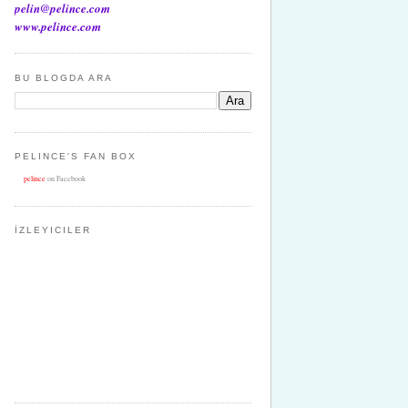
pelin@pelince.com
www.pelince.com
BU BLOGDA ARA
PELINCE'S FAN BOX
pelince
on Facebook
İZLEYICILER