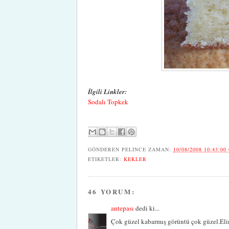
İlgili Linkler:
Sodalı Topkek
GÖNDEREN
PELINCE
ZAMAN:
10/08/2008 10:43:00
ETIKETLER:
KEKLER
46 YORUM:
antepası
dedi ki...
Çok güzel kabarmış görüntü çok güzel.Elin