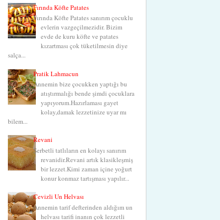
Fırında Köfte Patates
Fırında Köfte Patates sanırım çocuklu
evlerin vazgeçilmezidir. Bizim
evde de kuru köfte ve patates
kızartması çok tüketilmesin diye
salça...
Pratik Lahmacun
Annemin bize çocukken yaptığı bu
atıştırmalığı bende şimdi çocuklara
yapıyorum.Hazırlaması gayet
kolay,damak lezzetinize uyar mı
bilem...
Revani
Şerbetli tatlıların en kolayı sanırım
revanidir.Revani artık klasikleşmiş
bir lezzet.Kimi zaman içine yoğurt
konur konmaz tartışması yapılır...
Cevizli Un Helvası
Annemin tarif defterinden aldığım un
helvası tarifi inanın çok lezzetli