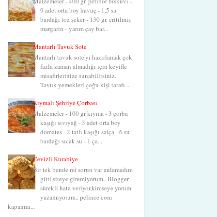
Malzemeler - 400 gr. petibör bisküvi -
9 adet orta boy havuç - 1,5 su
bardağı toz şeker - 130 gr. eritilmiş
margarin - yarım çay bar...
Mantarlı Tavuk Sote
Mantarlı tavuk sote'yi hazırlamak çok
fazla zaman almadığı için keyifle
misafirlerinize sunabilirsiniz.
Tavuk yemekleri çoğu kişi tarafı...
Kıymalı Şehriye Çorbası
Malzemeler - 100 gr kıyma - 3 çorba
kaşığı sıvıyağ - 3 adet orta boy
domates - 2 tatlı kaşığı salça - 6 su
bardağı sıcak su - 1 ça...
Cevizli Kurabiye
Bir tek bende mi sorun var anlamadım
gitti,siteye giremiyorum.. Blogger
sürekli hata veriyor,kimseye yorum
yazamıyorum.. pelince.com
kapanmı...