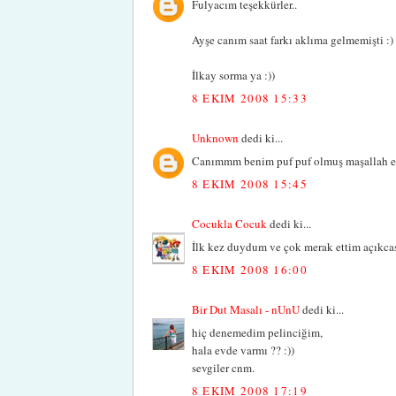
Fulyacım teşekkürler..
Ayşe canım saat farkı aklıma gelmemişti :)
İlkay sorma ya :))
8 EKIM 2008 15:33
Unknown
dedi ki...
Canımmm benim puf puf olmuş maşallah el
8 EKIM 2008 15:45
Cocukla Cocuk
dedi ki...
İlk kez duydum ve çok merak ettim açıkcas
8 EKIM 2008 16:00
Bir Dut Masalı - nUnU
dedi ki...
hiç denemedim pelinciğim,
hala evde varmı ?? :))
sevgiler cnm.
8 EKIM 2008 17:19