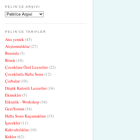
PELIN'CE ARŞIVI
PELIN'CE TARIFLER
Ana yemek
(45)
Atıştırmalıklar
(27)
Basında
(3)
Börek
(10)
Çocuklara Özel Lezzetler
(22)
Çocuklarla Hafta Sonu
(12)
Çorbalar
(10)
Düşük Kalorili Lezzetler
(16)
Ekmekler
(5)
Etkinlik - Workshop
(34)
GeziYorum
(34)
Hafta Sonu Kaçamakları
(15)
İçecekler
(11)
Kahvaltılıklar
(10)
Kekler
(62)