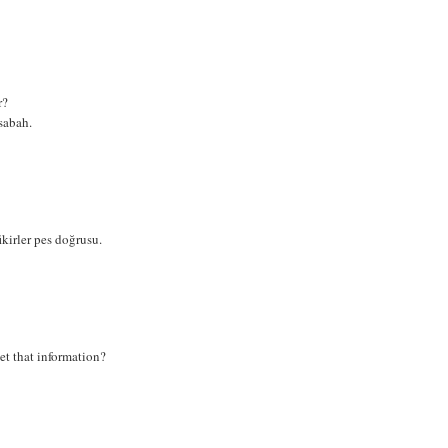
r?
 sabah.
ikirler pes doğrusu.
et that information?