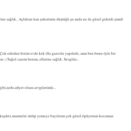
rine sağlık.. Açlıktan kan şekerimin düştüğü şu anda ne de güzel giderdi şimdi
( Çok eskiden bizim evde kek illa gazozla yapılırdı, ama ben bunu öyle bir
:) Sağol canım benim, ellerine sağlık. Sevgiler...
bi,nefis.afiyet olsun.sevgilerimle...
ir kaşıkta marmelat sürüp yemeye bayılırım çok güzel.öpüyorum kocaman