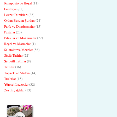
Komposto ve Hoşaf
(11)
kurabiye
(61)
Lezzet Durakları
(22)
Ordan Burdan Şurdan
(24)
Parfe ve Dondurmalar
(15)
Pastalar
(20)
Pilavlar ve Makarnalar
(22)
Reçel ve Marmelat
(1)
Salatalar ve Mezeler
(56)
Sütlü Tatlılar
(22)
Şerbetli Tatlılar
(8)
Tatlılar
(36)
Topkek ve Muffın
(14)
Tuzlular
(15)
Yöresel Lezzetler
(32)
Zeytinyağlılar
(13)