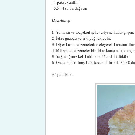
- 1 paket vanilin
- 3.5 - 4 su bardağı un
Hazırlanışı:
1
- Yumurta ve tozşekeri şeker eriyene kadar çırpın.
2
- İçine gazozu ve sıvı yağı ekleyin.
3
- Diğer kuru malzemeleride eleyerek karışıma ilav
4
- Mikserle malzemeler birbirine karışana kadar çır
5
- Yağladığınız kek kalıbına ( 26cm'lik) dökün.
6
- Önceden ısıtılmış 175 derecelik fırında 35-40 da
Afiyet olsun...