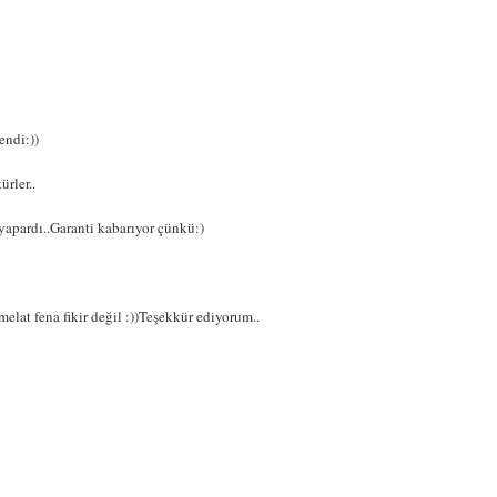
endi:))
ürler..
apardı..Garanti kabarıyor çünkü:)
elat fena fikir değil :))Teşekkür ediyorum..