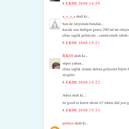
8 EKIM 2008 14:59
a_y_s_e
dedi ki...
ben de istiyorum bundan...
kucuk sise dedigin gazoz 200 ml mi oluyo
eline saglik pelincim... canim istedi sabah
8 EKIM 2008 15:21
İLKAY
dedi ki...
süper yahuu..
eline sağlık. kimin aklına geliyorsa böyle f
sevgiler
8 EKIM 2008 15:22
Adsız dedi ki...
its good to know about it? where did you g
8 EKIM 2008 15:33
pelince
dedi ki...