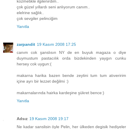
kozmetikle ilgilenirdim..
çok güzel yıllardı seni anlıyorum canım..
elelrine sağlık..
çok sevgiler pelinciğim
Yanıtla
zarpandit
19 Kasım 2008 17:25
canım cok şanslısın NY de en buyuk magaza o diye
duymustum pastacılık orda bizdekinden yaygın cunku
hersey cok uygun:(
makarna harika bazen bende zeytini tum tum atıveririm
içine ayrı bir lezzet değilmi :)
makarnalarında hairka kardeşine şükret bence:)
Yanıtla
Adsız
19 Kasım 2008 19:17
Ne kadar sanslisin öyle Pelin, her ülkeden degisik hediyeler