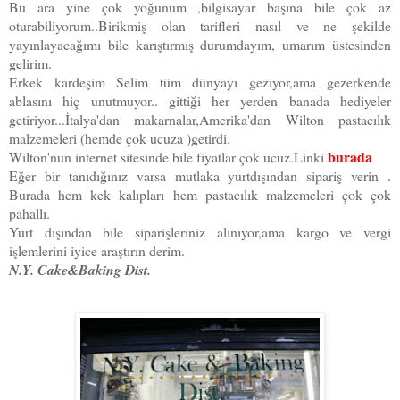
Bu ara yine çok yoğunum ,bilgisayar başına bile çok az
oturabiliyorum..Birikmiş olan tarifleri nasıl ve ne şekilde
yayınlayacağımı bile karıştırmış durumdayım, umarım üstesinden
gelirim.
Erkek kardeşim Selim tüm dünyayı geziyor,ama gezerkende
ablasını hiç unutmuyor.. gittiği her yerden banada hediyeler
getiriyor...İtalya'dan makarnalar,Amerika'dan Wilton pastacılık
malzemeleri (hemde çok ucuza )getirdi.
burada
Wilton'nun internet sitesinde bile fiyatlar çok ucuz.Linki
Eğer bir tanıdığınız varsa mutlaka yurtdışından sipariş verin .
Burada hem kek kalıpları hem pastacılık malzemeleri çok çok
pahallı.
Yurt dışından bile siparişleriniz alınıyor,ama kargo ve vergi
işlemlerini iyice araştırın derim.
N.Y. Cake&Baking Dist.