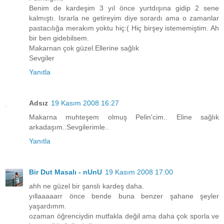
Benim de kardeşim 3 yıl önce yurtdışına gidip 2 sene
kalmıştı. Israrla ne getireyim diye sorardı ama o zamanlar
pastacılığa merakım yoktu hiç:( Hiç birşey istememiştim. Ah
bir ben gidebilsem.
Makarnan çok güzel.Ellerine sağlık
Sevgiler
Yanıtla
Adsız
19 Kasım 2008 16:27
Makarna muhteşem olmuş Pelin'cim.. Eline sağlık
arkadaşım..Sevgilerimle..
Yanıtla
Bir Dut Masalı - nUnU
19 Kasım 2008 17:00
ahh ne güzel bir şanslı kardeş daha.
yıllaaaaarr önce bende buna benzer şahane şeyler
yaşardımm.
ozaman öğrenciydin mutfakla değil ama daha çok sporla ve