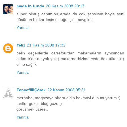
made in funda
20 Kasım 2008 20:17
süper olmuş canım.bu arada da çok şanslısın böyle seni
düşünen bir kardeşin olduğu için...sevgiler..
Yanıtla
Yeliz
21 Kasım 2008 17:32
pelin geçenlerde carrefourdan makarnaların aynısından
aldım tr'de de yok yok:) makarna bizimö evde öok tüketilir:)
eline sağlık
Yanıtla
ZencefilliÇörek
22 Kasım 2008 05:31
merhaba, magazaya birara gidip bakmayi dusunuyorum.:)
tarifler guzel, blog guzel:)
gorusmek uzere..
Yanıtla