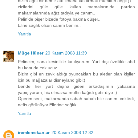
bizim ağbi bir demir attı limana kaldırmak mümkün değil:))
cicilerini güle güle kullan mamalarınıda pardon
makarnalarınıda ağız tadıyla ye canım..
Pelin'de pişer bizede fotoya bakma düşer..
Eline sağlık olsun canım benim..
Yanıtla
Müge Hüner
20 Kasım 2008 11:39
Pelincim, sana kesinlikle katılıyorum. Yurt dışı özellikle abd
bu konuda cok ucuz.
Bizim gibi en zevk aldığı oyuncakları bu aletler olan kişiler
için bu mağazalar disneyland gibi:)
Bende her yurt dışına giden arkadaşımın yakasına
yapışıyorum, hiç olmazsa muffin kağıdı getir diye :)
Öperim seni, makarnanda sabah sabah bile canımı cektirdi,
nefis görünüyor.Ellerine sağlık
Yanıtla
iremlemekanlar
20 Kasım 2008 12:32