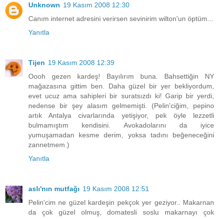
Unknown
19 Kasım 2008 12:30
Canım internet adresini verirsen sevinirim wilton'un öptüm...
Yanıtla
Tijen
19 Kasım 2008 12:39
Oooh gezen kardeş! Bayılırım buna. Bahsettiğin NY
mağazasına gittim ben. Daha güzel bir yer bekliyordum,
evet ucuz ama sahipleri bir suratsızdı ki! Garip bir yerdi,
nedense bir şey alasım gelmemişti. (Pelin'ciğim, pepino
artık Antalya civarlarında yetişiyor, pek öyle lezzetli
bulmamıştım kendisini. Avokadolarını da iyice
yumuşamadan kesme derim, yoksa tadını beğeneceğini
zannetmem.)
Yanıtla
aslı'nın mutfağı
19 Kasım 2008 12:51
Pelin'cim ne güzel kardeşin pekçok yer geziyor.. Makarnan
da çok güzel olmuş, domatesli soslu makarnayı çok