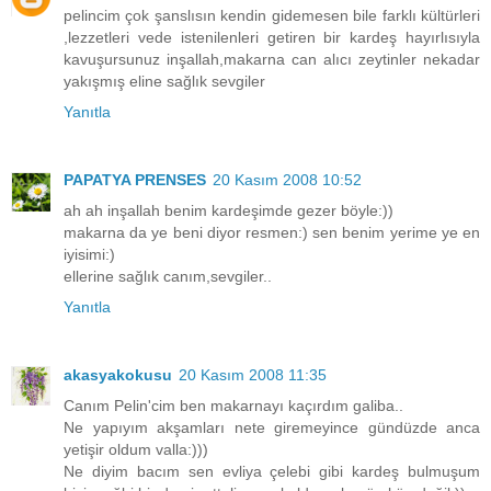
pelincim çok şanslısın kendin gidemesen bile farklı kültürleri
,lezzetleri vede istenilenleri getiren bir kardeş hayırlısıyla
kavuşursunuz inşallah,makarna can alıcı zeytinler nekadar
yakışmış eline sağlık sevgiler
Yanıtla
PAPATYA PRENSES
20 Kasım 2008 10:52
ah ah inşallah benim kardeşimde gezer böyle:))
makarna da ye beni diyor resmen:) sen benim yerime ye en
iyisimi:)
ellerine sağlık canım,sevgiler..
Yanıtla
akasyakokusu
20 Kasım 2008 11:35
Canım Pelin'cim ben makarnayı kaçırdım galiba..
Ne yapıyım akşamları nete giremeyince gündüzde anca
yetişir oldum valla:)))
Ne diyim bacım sen evliya çelebi gibi kardeş bulmuşum