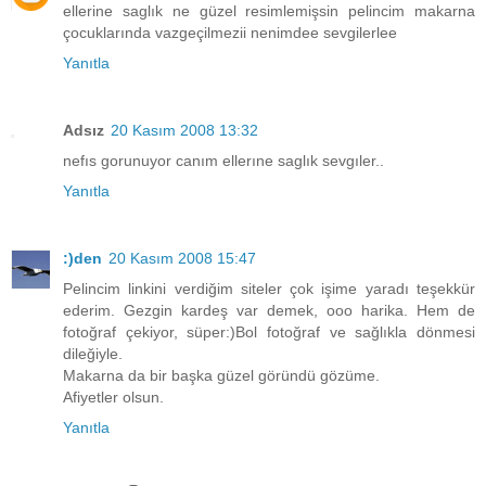
ellerine saglık ne güzel resimlemişsin pelincim makarna
çocuklarında vazgeçilmezii nenimdee sevgilerlee
Yanıtla
Adsız
20 Kasım 2008 13:32
nefıs gorunuyor canım ellerıne saglık sevgıler..
Yanıtla
:)den
20 Kasım 2008 15:47
Pelincim linkini verdiğim siteler çok işime yaradı teşekkür
ederim. Gezgin kardeş var demek, ooo harika. Hem de
fotoğraf çekiyor, süper:)Bol fotoğraf ve sağlıkla dönmesi
dileğiyle.
Makarna da bir başka güzel göründü gözüme.
Afiyetler olsun.
Yanıtla