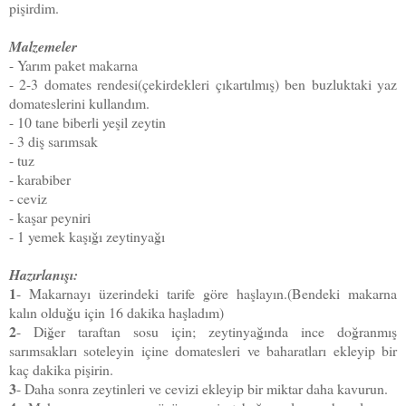
pişirdim.
Malzemeler
- Yarım paket makarna
- 2-3 domates rendesi(çekirdekleri çıkartılmış) ben buzluktaki yaz
domateslerini kullandım.
- 10 tane biberli yeşil zeytin
- 3 diş sarımsak
- tuz
- karabiber
- ceviz
- kaşar peyniri
- 1 yemek kaşığı zeytinyağı
Hazırlanışı:
1
- Makarnayı üzerindeki tarife göre haşlayın.(Bendeki makarna
kalın olduğu için 16 dakika haşladım)
2
- Diğer taraftan sosu için; zeytinyağında ince doğranmış
sarımsakları soteleyin içine domatesleri ve baharatları ekleyip bir
kaç dakika pişirin.
3
- Daha sonra zeytinleri ve cevizi ekleyip bir miktar daha kavurun.