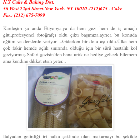
N.Y Cake & Baking Dist.
56 West 22nd Street.New York. NY 10010 .(212)675 - Cake
Fax: (212) 675-7099
Kardeşim şu anda Etiyopya'ya da hem gezi hem de iş amaçlı
gitti,profesyonel fotoğrafçı oldu çıktı başımıza,ayrıca bu konuda
eğitim ve derslerde veriyor ...Giderken bir dolu aşı oldu.Ülke hem
çok fakir hemde açlık sınırında olduğu için bir sürü hastalık kol
geziyormuş.Safari gezisin'den bana artık ne hediye gelicek bilemem
ama kendine dikkat etsin yeter...
İtalyadan getirdiği iri halka şeklinde olan makarnayı bu şekilde