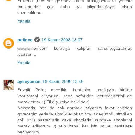
Smilena ,babanın gezmezi daha farklı,çocuklara yönelik
malzemeleri çok daha iyi biliyorlar..Afiyet olsun
kuzucuklara..
Yanıtla
pelince
19 Kasım 2008 13:07
www.wilton.com kurabiye kalıpları şahane,gözatmak
istersen...
Yanıtla
ayseyaman
19 Kasım 2008 13:46
Sevgili Pelin, oncelikle kardesine sagligiyla birlikte
kavusmani diliyorum, sana safariden getireceklerini de
merak ettim..:) Fil dişi kolye belki de :)
Newyorku ben de cok gormek istiyorum fakat eskiden
gorecegim yerlerle simdikiler biraz boyut degistirdi, simdi en
cok unlu pastacilarin cake shoplarini cupcake shoplarini
merak ediyorum. :) yuh bana! her işin ucunu pastalara
bağlıyorum.