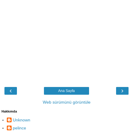
‹
›
Ana Sayfa
Web sürümünü görüntüle
Hakkımda
Unknown
pelince