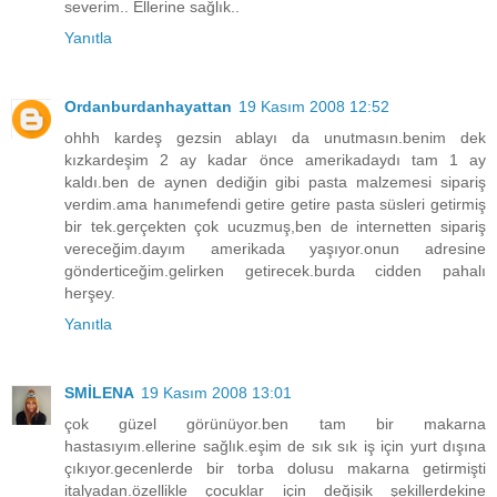
severim.. Ellerine sağlık..
Yanıtla
Ordanburdanhayattan
19 Kasım 2008 12:52
ohhh kardeş gezsin ablayı da unutmasın.benim dek
kızkardeşim 2 ay kadar önce amerikadaydı tam 1 ay
kaldı.ben de aynen dediğin gibi pasta malzemesi sipariş
verdim.ama hanımefendi getire getire pasta süsleri getirmiş
bir tek.gerçekten çok ucuzmuş,ben de internetten sipariş
vereceğim.dayım amerikada yaşıyor.onun adresine
gönderticeğim.gelirken getirecek.burda cidden pahalı
herşey.
Yanıtla
SMİLENA
19 Kasım 2008 13:01
çok güzel görünüyor.ben tam bir makarna
hastasıyım.ellerine sağlık.eşim de sık sık iş için yurt dışına
çıkıyor.gecenlerde bir torba dolusu makarna getirmişti
italyadan.özellikle çocuklar için değişik şekillerdekine