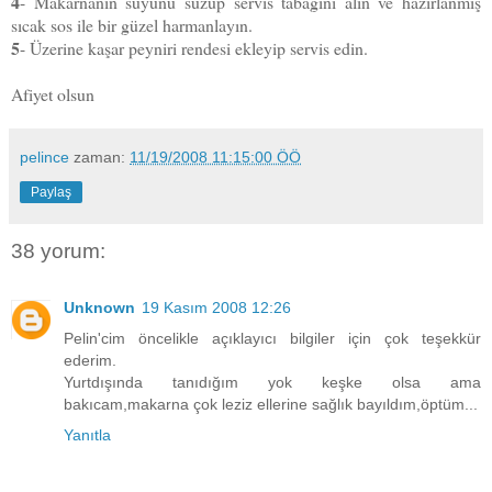
4
- Makarnanın suyunu süzüp servis tabağını alın ve hazırlanmış
sıcak sos ile bir güzel harmanlayın.
5
- Üzerine kaşar peyniri rendesi ekleyip servis edin.
Afiyet olsun
pelince
zaman:
11/19/2008 11:15:00 ÖÖ
Paylaş
38 yorum:
Unknown
19 Kasım 2008 12:26
Pelin'cim öncelikle açıklayıcı bilgiler için çok teşekkür
ederim.
Yurtdışında tanıdığım yok keşke olsa ama
bakıcam,makarna çok leziz ellerine sağlık bayıldım,öptüm...
Yanıtla