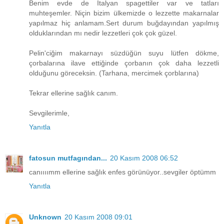
Benim evde de İtalyan spagettiler var ve tatları
muhteşemler. Niçin bizim ülkemizde o lezzette makarnalar
yapılmaz hiç anlamam.Sert durum buğdayından yapılmış
olduklarından mı nedir lezzetleri çok çok güzel.
Pelin'ciğim makarnayı süzdüğün suyu lütfen dökme,
çorbalarına ilave ettiğinde çorbanın çok daha lezzetli
olduğunu göreceksin. (Tarhana, mercimek çorblarına)
Tekrar ellerine sağlık canım.
Sevgilerimle,
Yanıtla
fatosun mutfagından...
20 Kasım 2008 06:52
canıııımm ellerine sağlık enfes görünüyor..sevgiler öptümm
Yanıtla
Unknown
20 Kasım 2008 09:01