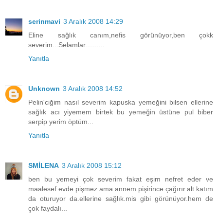
serinmavi
3 Aralık 2008 14:29
Eline sağlık canım,nefis görünüyor,ben çokk
severim...Selamlar..........
Yanıtla
Unknown
3 Aralık 2008 14:52
Pelin'ciğim nasıl severim kapuska yemeğini bilsen ellerine
sağlık acı yiyemem birtek bu yemeğin üstüne pul biber
serpip yerim öptüm...
Yanıtla
SMİLENA
3 Aralık 2008 15:12
ben bu yemeyi çok severim fakat eşim nefret eder ve
maalesef evde pişmez.ama annem pişirince çağırır.alt katım
da oturuyor da.ellerine sağlık.mis gibi görünüyor.hem de
çok faydalı...