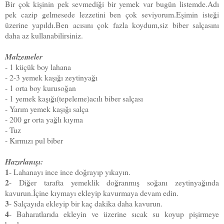
Bir çok kişinin pek sevmediği bir yemek var bugün listemde.Adı
pek cazip gelmesede lezzetini ben çok seviyorum.Eşimin isteği
üzerine yapıldı.Ben acısını çok fazla koydum,siz biber salçasını
daha az kullanabilirsiniz.
Malzemeler
- 1 küçük boy lahana
- 2-3 yemek kaşığı zeytinyağı
- 1 orta boy kurusoğan
- 1 yemek kaşığı(tepeleme)acılı biber salçası
- Yarım yemek kaşığı salça
- 200 gr orta yağlı kıyma
- Tuz
- Kırmızı pul biber
Hazırlanışı:
1
- Lahanayı ince ince doğrayıp yıkayın.
2
- Diğer tarafta yemeklik doğranmış soğanı zeytinyağında
kavurun.İçine kıymayı ekleyip kavurmaya devam edin.
3
- Salçayıda ekleyip bir kaç dakika daha kavurun.
4
- Baharatlarıda ekleyin ve üzerine sıcak su koyup pişirmeye