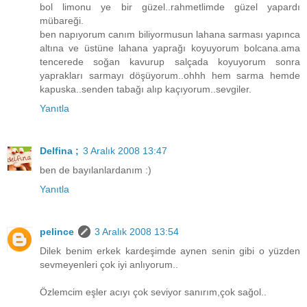
bol limonu ye bir güzel..rahmetlimde güzel yapardı
mübareği.
ben napıyorum canım biliyormusun lahana sarması yapınca
altına ve üstüne lahana yaprağı koyuyorum bolcana.ama
tencerede soğan kavurup salçada koyuyorum sonra
yaprakları sarmayı döşüyorum..ohhh hem sarma hemde
kapuska..senden tabağı alıp kaçıyorum..sevgiler.
Yanıtla
Delfina ;
3 Aralık 2008 13:47
ben de bayılanlardanım :)
Yanıtla
pelince
3 Aralık 2008 13:54
Dilek benim erkek kardeşimde aynen senin gibi o yüzden
sevmeyenleri çok iyi anlıyorum..
Özlemcim eşler acıyı çok seviyor sanırım,çok sağol..