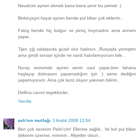
Nevalcim aynen ekmek bana bana yenir bu yemek :)
Binbirçeşni hayat aynen bende pul biber çok eklerim..
Fatoş bende hiç bulgur ve pirinç koymadım ama annem
yapar...
Tijen çiğ salatasıda güzel olur haklısın...Rusyada yemiştim
ama şimdi sorsan içinde ne vardı hatırlamıyorum bile...
Nuray annemde aynen senin usul yapar,ben lahana
haşlayıp dolmasını yapamadığım için :) senin dediğini
yapamıyorum..Ama çok leziz oluyor yakınen bilirim..
Delfina canım teşekkürler..
Yanıtla
aslı'nın mutfağı
3 Aralık 2008 13:54
Ben çok severim Pelin'cim! Ellerine sağlık.. Ve bol pul biber
dökerim üzerine, mmmm.. Afiyetler olsun..