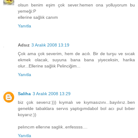
olsun benim eşim çok sever.hemen ona yolluyorum bu
yemeği:P
ellerine sağlık canım
Yanıtla
Adsız
3 Aralık 2008 13:19
Çok ama çok severim, hem de acılı. Bir de turşu ve sıcak
ekmek olacak, suyuna bana bana yiyeceksin, harika
olur...Ellerine sağlık Pelinciğim...
Yanıtla
Saliha
3 Aralık 2008 13:29
biz çok severız:))) kıymalı ve kıymasızını...bayılırız..ben
genelde tabaklara servıs yaptıgımdabol bol acı pul bıber
koyarız:))
pelıncım ellerıne saglık..enfessss....
Yanıtla