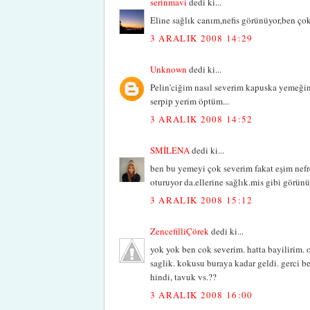
serinmavi
dedi ki...
Eline sağlık canım,nefis görünüyor,ben çokk 
3 ARALIK 2008 14:29
Unknown
dedi ki...
Pelin'ciğim nasıl severim kapuska yemeğin
serpip yerim öptüm...
3 ARALIK 2008 14:52
SMİLENA
dedi ki...
ben bu yemeyi çok severim fakat eşim nefre
oturuyor da.ellerine sağlık.mis gibi görünü
3 ARALIK 2008 15:12
ZencefilliÇörek
dedi ki...
yok yok ben cok severim. hatta bayilirim. o
saglik. kokusu buraya kadar geldi. gerci 
hindi, tavuk vs.??
3 ARALIK 2008 16:00