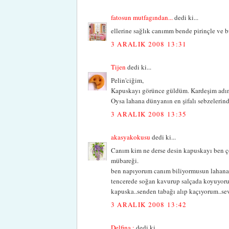
fatosun mutfagından...
dedi ki...
ellerine sağlık canımm bende pirinçle ve b
3 ARALIK 2008 13:31
Tijen
dedi ki...
Pelin'ciğim,
Kapuskayı görünce güldüm. Kardeşim adın
Oysa lahana dünyanın en şifalı sebzelerind
3 ARALIK 2008 13:35
akasyakokusu
dedi ki...
Canım kim ne derse desin kapuskayı ben ço
mübareği.
ben napıyorum canım biliyormusun lahana 
tencerede soğan kavurup salçada koyuyor
kapuska..senden tabağı alıp kaçıyorum..sev
3 ARALIK 2008 13:42
Delfina ;
dedi ki...