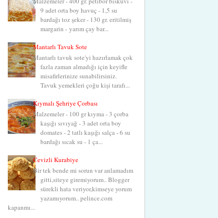
Malzemeler - 400 gr. petibör bisküvi -
9 adet orta boy havuç - 1,5 su
bardağı toz şeker - 130 gr. eritilmiş
margarin - yarım çay bar...
Mantarlı Tavuk Sote
Mantarlı tavuk sote'yi hazırlamak çok
fazla zaman almadığı için keyifle
misafirlerinize sunabilirsiniz.
Tavuk yemekleri çoğu kişi tarafı...
Kıymalı Şehriye Çorbası
Malzemeler - 100 gr kıyma - 3 çorba
kaşığı sıvıyağ - 3 adet orta boy
domates - 2 tatlı kaşığı salça - 6 su
bardağı sıcak su - 1 ça...
Cevizli Kurabiye
Bir tek bende mi sorun var anlamadım
gitti,siteye giremiyorum.. Blogger
sürekli hata veriyor,kimseye yorum
yazamıyorum.. pelince.com
kapanmı...