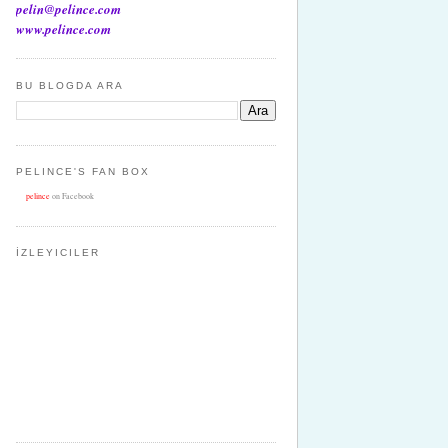
pelin@pelince.com
www.pelince.com
BU BLOGDA ARA
PELINCE'S FAN BOX
pelince
on Facebook
İZLEYICILER