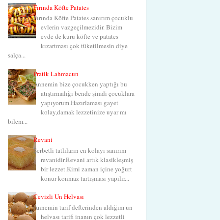
Fırında Köfte Patates
Fırında Köfte Patates sanırım çocuklu
evlerin vazgeçilmezidir. Bizim
evde de kuru köfte ve patates
kızartması çok tüketilmesin diye
salça...
Pratik Lahmacun
Annemin bize çocukken yaptığı bu
atıştırmalığı bende şimdi çocuklara
yapıyorum.Hazırlaması gayet
kolay,damak lezzetinize uyar mı
bilem...
Revani
Şerbetli tatlıların en kolayı sanırım
revanidir.Revani artık klasikleşmiş
bir lezzet.Kimi zaman içine yoğurt
konur konmaz tartışması yapılır...
Cevizli Un Helvası
Annemin tarif defterinden aldığım un
helvası tarifi inanın çok lezzetli