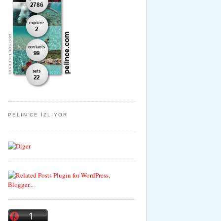
PELIN'CE İZLIYOR