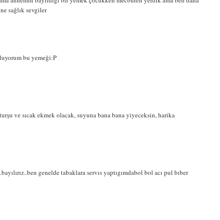
ama annemin bayıldığı bir yemek çocukken mecburen yerdik ama ben daha
ine sağlık sevgiler
lluyorum bu yemeği:P
 turşu ve sıcak ekmek olacak, suyuna bana bana yiyeceksin, harika
..bayılırız..ben genelde tabaklara servıs yaptıgımdabol bol acı pul bıber