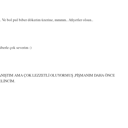
.. Ve bol pul biber dökerim üzerine, mmmm.. Afiyetler olsun..
berle çok severim :)
ANIŞTIM AMA ÇOK LEZZETLİ OLUYORMUŞ ,PİŞMANIM DAHA ÖNCE
ELİNCİM.