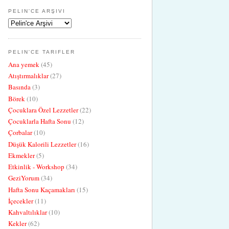
PELIN'CE ARŞIVI
PELIN'CE TARIFLER
Ana yemek
(45)
Atıştırmalıklar
(27)
Basında
(3)
Börek
(10)
Çocuklara Özel Lezzetler
(22)
Çocuklarla Hafta Sonu
(12)
Çorbalar
(10)
Düşük Kalorili Lezzetler
(16)
Ekmekler
(5)
Etkinlik - Workshop
(34)
GeziYorum
(34)
Hafta Sonu Kaçamakları
(15)
İçecekler
(11)
Kahvaltılıklar
(10)
Kekler
(62)