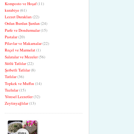
Komposto ve Hoşaf
(11)
kurabiye
(61)
Lezzet Durakları
(22)
Ordan Burdan Şurdan
(24)
Parfe ve Dondurmalar
(15)
Pastalar
(20)
Pilavlar ve Makarnalar
(22)
Reçel ve Marmelat
(1)
Salatalar ve Mezeler
(56)
Sütlü Tatlılar
(22)
Şerbetli Tatlılar
(8)
Tatlılar
(36)
Topkek ve Muffın
(14)
Tuzlular
(15)
Yöresel Lezzetler
(32)
Zeytinyağlılar
(13)