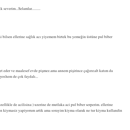
severim...Selamlar..........
i bilsen ellerine sağlık acı yiyemem birtek bu yemeğin üstüne pul biber
t eder ve maalesef evde pişmez.ama annem pişirince çağırır.alt katım da
yor.hem de çok faydalı...
zellikle de acilisina:) uzerine de mutlaka aci pul biber serperim. ellerine
ben kiymasiz yapiyorum artik ama sorayim kiyma olarak ne tur kiyma kullandin