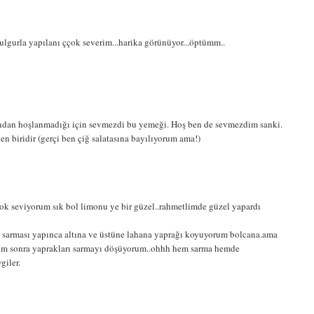
ulgurla yapılanı ççok severim...harika görünüyor...öptümm..
dan hoşlanmadığı için sevmezdi bu yemeği. Hoş ben de sevmezdim sanki.
en biridir (gerçi ben çiğ salatasına bayılıyorum ama!)
k seviyorum sık bol limonu ye bir güzel..rahmetlimde güzel yapardı
sarması yapınca altına ve üstüne lahana yaprağı koyuyorum bolcana.ama
um sonra yaprakları sarmayı döşüyorum..ohhh hem sarma hemde
giler.