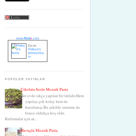
www.
flick
r
.com
Go to
Pelince's
photostrea
m
POPÜLER YAYINLAR
Çikolata Soslu Mozaik Pasta
Her evde sıkça yapılan bir tatlıdır.Hem
yapılışı çok kolay hem de
hazırlanışı.Bu şekilde sunumu da
bence oldukça hoş oldu.
Kutlamalar için m...
Havuçlu Mozaik Pasta