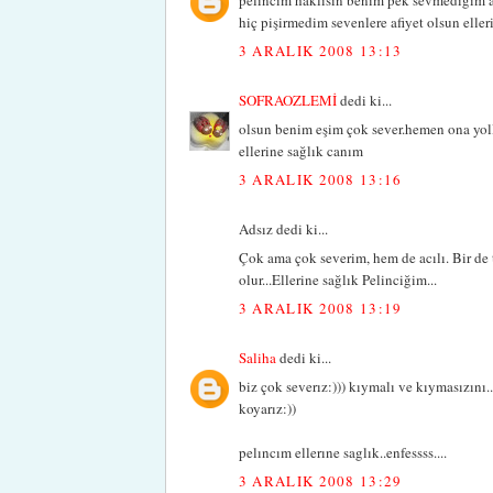
pelincim haklısın benim pek sevmediğim 
hiç pişirmedim sevenlere afiyet olsun eller
3 ARALIK 2008 13:13
SOFRAOZLEMİ
dedi ki...
olsun benim eşim çok sever.hemen ona yo
ellerine sağlık canım
3 ARALIK 2008 13:16
Adsız dedi ki...
Çok ama çok severim, hem de acılı. Bir de
olur...Ellerine sağlık Pelinciğim...
3 ARALIK 2008 13:19
Saliha
dedi ki...
biz çok severız:))) kıymalı ve kıymasızını.
koyarız:))
pelıncım ellerıne saglık..enfessss....
3 ARALIK 2008 13:29