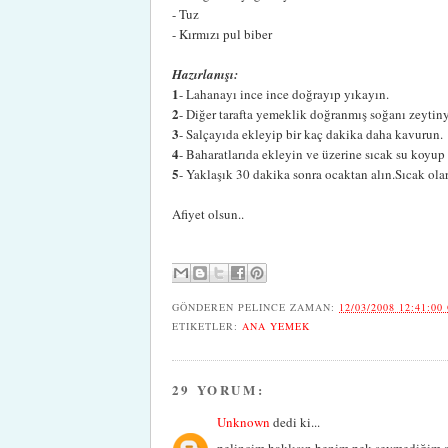
- Tuz
- Kırmızı pul biber
Hazırlanışı:
1
- Lahanayı ince ince doğrayıp yıkayın.
2
- Diğer tarafta yemeklik doğranmış soğanı zeyti
3
- Salçayıda ekleyip bir kaç dakika daha kavurun.
4
- Baharatlarıda ekleyin ve üzerine sıcak su koyup
5
- Yaklaşık 30 dakika sonra ocaktan alın.Sıcak olar
Afiyet olsun..
GÖNDEREN
PELINCE
ZAMAN:
12/03/2008 12:41:00
ETIKETLER:
ANA YEMEK
29 YORUM:
Unknown
dedi ki...