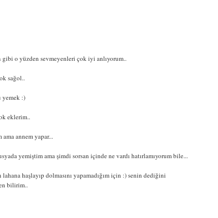
 gibi o yüzden sevmeyenleri çok iyi anlıyorum..
ok sağol..
 yemek :)
ok eklerim..
m ama annem yapar...
Rusyada yemiştim ama şimdi sorsan içinde ne vardı hatırlamıyorum bile...
 lahana haşlayıp dolmasını yapamadığım için :) senin dediğini
n bilirim..