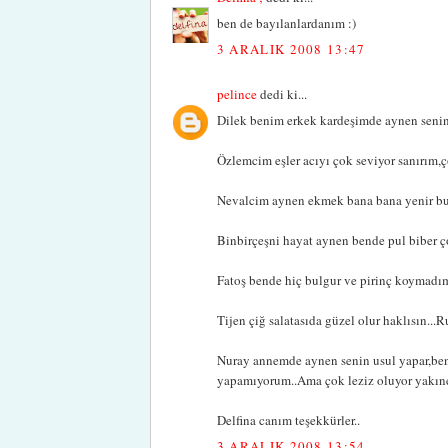
ben de bayılanlardanım :)
3 ARALIK 2008 13:47
pelince
dedi ki...
Dilek benim erkek kardeşimde aynen senin
Özlemcim eşler acıyı çok seviyor sanırım,ç
Nevalcim aynen ekmek bana bana yenir bu
Binbirçeşni hayat aynen bende pul biber ç
Fatoş bende hiç bulgur ve pirinç koymadı
Tijen çiğ salatasıda güzel olur haklısın...
Nuray annemde aynen senin usul yapar,ben
yapamıyorum..Ama çok leziz oluyor yakıne
Delfina canım teşekkürler..
3 ARALIK 2008 13:54