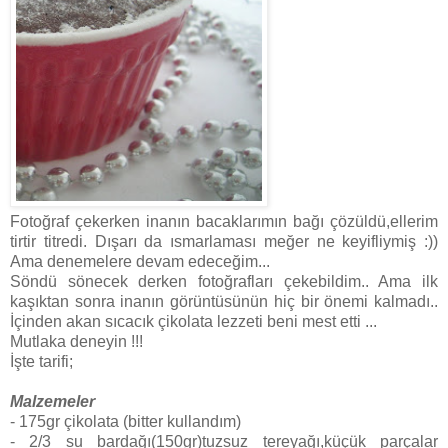
Fotoğraf çekerken inanın bacaklarımın bağı çözüldü,ellerim
tirtir titredi. Dışarı da ısmarlaması meğer ne keyifliymiş :))
Ama denemelere devam edeceğim...
Söndü sönecek derken fotoğrafları çekebildim.. Ama ilk
kaşıktan sonra inanın görüntüsünün hiç bir önemi kalmadı..
İçinden akan sıcacık çikolata lezzeti beni mest etti ...
Mutlaka deneyin !!!
İşte tarifi;
Malzemeler
- 175gr çikolata (bitter kullandım)
- 2/3 su bardağı(150gr)tuzsuz tereyağı,küçük parçalar