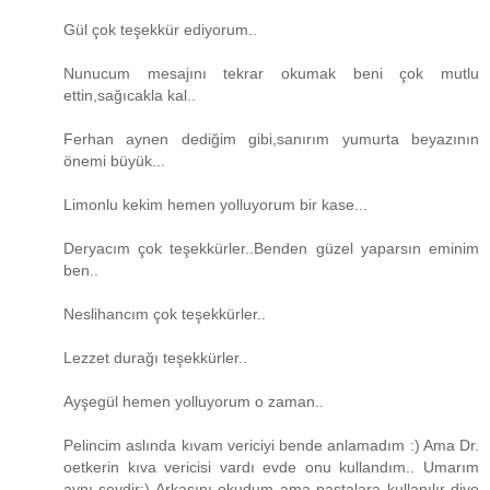
Gül çok teşekkür ediyorum..
Nunucum mesajını tekrar okumak beni çok mutlu
ettin,sağıcakla kal..
Ferhan aynen dediğim gibi,sanırım yumurta beyazının
önemi büyük...
Limonlu kekim hemen yolluyorum bir kase...
Deryacım çok teşekkürler..Benden güzel yaparsın eminim
ben..
Neslihancım çok teşekkürler..
Lezzet durağı teşekkürler..
Ayşegül hemen yolluyorum o zaman..
Pelincim aslında kıvam vericiyi bende anlamadım :) Ama Dr.
oetkerin kıva vericisi vardı evde onu kullandım.. Umarım
aynı şeydir:) Arkasını okudum ama pastalara kullanılır diye