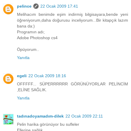
pelince
22 Ocak 2009 17:41
Melihacım benimde eşim indirmiş bilgisayara,bende yeni
öğreniyorum,daha doğurusu inceliyorum...Bir kitapçık lazım
bana da:)
Programın adı;
Adobe Photoshop cs4
Öpüyorum..
Yanıtla
egeli
22 Ocak 2009 18:16
OFFFFF... SÜPERRRRRR GÖRÜNÜYORLAR PELİNCİM
,ELİNE SAĞLIK.
Yanıtla
tadınadoyamadım-dilek
22 Ocak 2009 22:11
Pelin harika görünüyor bu sufleler
Ellerine sağlık