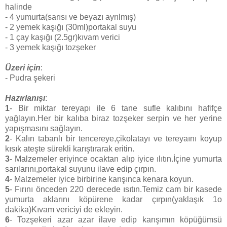
halinde
- 4 yumurta(sarısı ve beyazı ayrılmış)
- 2 yemek kaşığı (30ml)portakal suyu
- 1 çay kaşığı (2.5gr)kıvam verici
- 3 yemek kaşığı tozşeker
Üzeri için
:
- Pudra şekeri
Hazırlanışı
:
1
- Bir miktar tereyapı ile 6 tane sufle kalıbını hafifçe
yağlayın.Her bir kalıba biraz tozşeker serpin ve her yerine
yapışmasını sağlayın.
2
- Kalın tabanlı bir tencereye,çikolatayı ve tereyaını koyup
kısık ateşte sürekli karıştırarak eritin.
3
- Malzemeler eriyince ocaktan alıp iyice ılıtın.İçine yumurta
sarılarını,portakal suyunu ilave edip çırpın.
4
- Malzemeler iyice birbirine karışınca kenara koyun.
5
- Fırını önceden 220 derecede ısıtın.Temiz cam bir kasede
yumurta aklarını köpürene kadar çırpın(yaklaşık 1o
dakika)Kıvam vericiyi de ekleyin.
6
- Tozşekeri azar azar ilave edip karışımın köpüğümsü