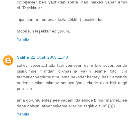
cicibişeyler ben yaptıktan sonra inan herkes yapar emin
ol..Teşekküler...
Tijen sanırım bu biraz fazla çöktü :) teşekkürler..
Moonsun teşekkür ediyorum...
Yanıtla
Saliha
22 Ocak 2009 11:43
sufleyı severız..hatta tatlı yemeyen esım bıle sever..bende
pişiriğimde fırından cıkmasına yakın esıme foto ıcın
talımatlar yagdırmıstım..ama nekadar herseyı hazır etsende
nedense cıkar cıkmaz sonuyo:(yanı elınde olan bişi degıl
pelincim..
ama göruntu enfes,eee yapanında elınde bınbır marıfet...ee
daha nolsun..afiyet sekerve ellerıne saglık olsun:))))))
Yanıtla