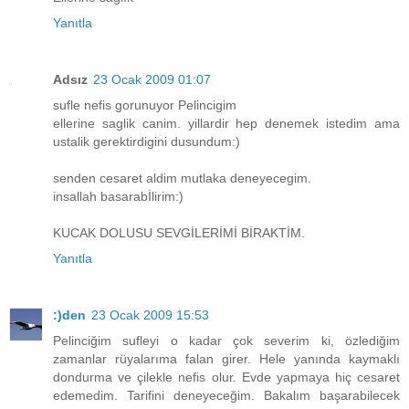
Yanıtla
Adsız
23 Ocak 2009 01:07
sufle nefis gorunuyor Pelincigim
ellerine saglik canim. yillardir hep denemek istedim ama
ustalik gerektirdigini dusundum:)
senden cesaret aldim mutlaka deneyecegim.
insallah basarabİlirim:)
KUCAK DOLUSU SEVGİLERİMİ BİRAKTİM.
Yanıtla
:)den
23 Ocak 2009 15:53
Pelinciğim sufleyi o kadar çok severim ki, özlediğim
zamanlar rüyalarıma falan girer. Hele yanında kaymaklı
dondurma ve çilekle nefis olur. Evde yapmaya hiç cesaret
edemedim. Tarifini deneyeceğim. Bakalım başarabilecek