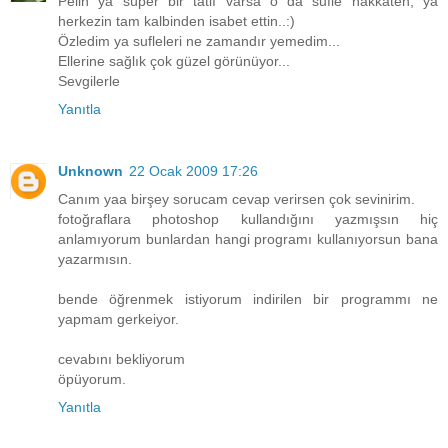
Pelin ya süper bir tatlı varsa o da sufle hakkaten, ya
herkezin tam kalbinden isabet ettin..:)
Özledim ya sufleleri ne zamandır yemedim...
Ellerine sağlık çok güzel görünüyor...
Sevgilerle
Yanıtla
Unknown
22 Ocak 2009 17:26
Canım yaa birşey sorucam cevap verirsen çok sevinirim.
fotoğraflara photoshop kullandığını yazmışsın hiç
anlamıyorum bunlardan hangi programı kullanıyorsun bana
yazarmısın.
bende öğrenmek istiyorum indirilen bir programmı ne
yapmam gerkeiyor.
cevabını bekliyorum
öpüyorum.
Yanıtla