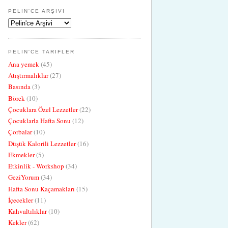
PELIN'CE ARŞIVI
PELIN'CE TARIFLER
Ana yemek
(45)
Atıştırmalıklar
(27)
Basında
(3)
Börek
(10)
Çocuklara Özel Lezzetler
(22)
Çocuklarla Hafta Sonu
(12)
Çorbalar
(10)
Düşük Kalorili Lezzetler
(16)
Ekmekler
(5)
Etkinlik - Workshop
(34)
GeziYorum
(34)
Hafta Sonu Kaçamakları
(15)
İçecekler
(11)
Kahvaltılıklar
(10)
Kekler
(62)