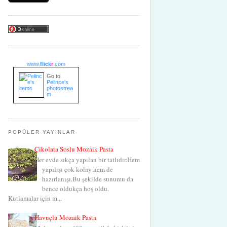
www.
flick
r
.com
Go to
Pelince's
photostrea
m
POPÜLER YAYINLAR
Çikolata Soslu Mozaik Pasta
Her evde sıkça yapılan bir tatlıdır.Hem
yapılışı çok kolay hem de
hazırlanışı.Bu şekilde sunumu da
bence oldukça hoş oldu.
Kutlamalar için m...
Havuçlu Mozaik Pasta