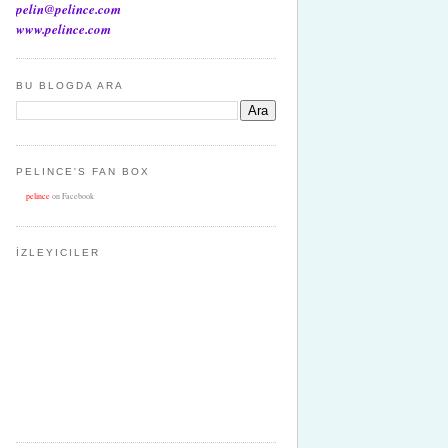
pelin@pelince.com
www.pelince.com
BU BLOGDA ARA
PELINCE'S FAN BOX
pelince
on Facebook
İZLEYICILER