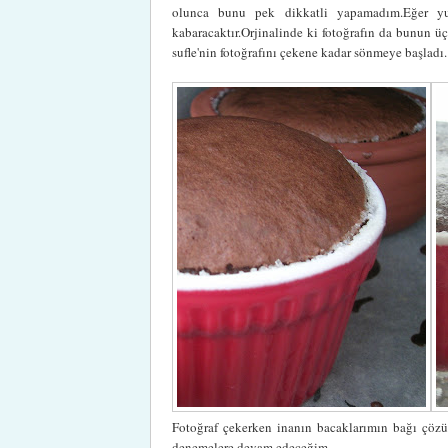
olunca bunu pek dikkatli yapamadım.Eğer yum
kabaracaktır.Orjinalinde ki fotoğrafın da bunun ü
sufle'nin fotoğrafını çekene kadar sönmeye başladı.
Fotoğraf çekerken inanın bacaklarımın bağı çözüld
denemelere devam edeceğim...