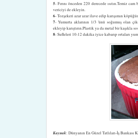
5
- Fırını önceden 220 derecede ısıtın.Temiz cam 
vericiyi de ekleyin.
6
- Tozşekeri azar azar ilave edip karışımın köpüğü
7
- Yumurta aklarının 1/3 'ünü soğumuş olan çiko
ekleyip karıştırın.Plastik ya da metal bir kaşıkla s
8
- Sufleleri 10-12 dakika iyice kabarıp ortaları yum
Kaynak
: Dünyanın En Güzel Tatlıları-İş Bankası K