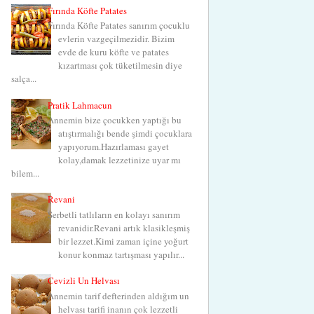
Fırında Köfte Patates
Fırında Köfte Patates sanırım çocuklu
evlerin vazgeçilmezidir. Bizim
evde de kuru köfte ve patates
kızartması çok tüketilmesin diye
salça...
Pratik Lahmacun
Annemin bize çocukken yaptığı bu
atıştırmalığı bende şimdi çocuklara
yapıyorum.Hazırlaması gayet
kolay,damak lezzetinize uyar mı
bilem...
Revani
Şerbetli tatlıların en kolayı sanırım
revanidir.Revani artık klasikleşmiş
bir lezzet.Kimi zaman içine yoğurt
konur konmaz tartışması yapılır...
Cevizli Un Helvası
Annemin tarif defterinden aldığım un
helvası tarifi inanın çok lezzetli