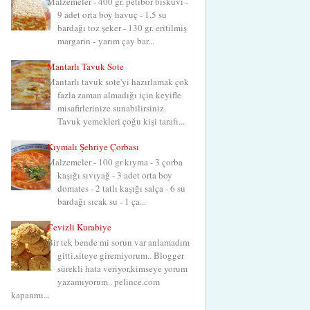
Malzemeler - 400 gr. petibör bisküvi -
9 adet orta boy havuç - 1,5 su
bardağı toz şeker - 130 gr. eritilmiş
margarin - yarım çay bar...
Mantarlı Tavuk Sote
Mantarlı tavuk sote'yi hazırlamak çok
fazla zaman almadığı için keyifle
misafirlerinize sunabilirsiniz.
Tavuk yemekleri çoğu kişi tarafı...
Kıymalı Şehriye Çorbası
Malzemeler - 100 gr kıyma - 3 çorba
kaşığı sıvıyağ - 3 adet orta boy
domates - 2 tatlı kaşığı salça - 6 su
bardağı sıcak su - 1 ça...
Cevizli Kurabiye
Bir tek bende mi sorun var anlamadım
gitti,siteye giremiyorum.. Blogger
sürekli hata veriyor,kimseye yorum
yazamıyorum.. pelince.com
kapanmı...