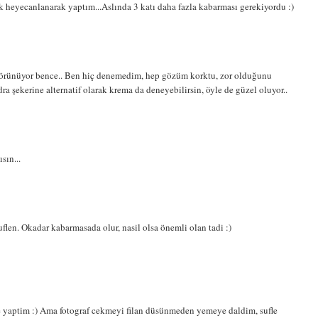
k heyecanlanarak yaptım...Aslında 3 katı daha fazla kabarması gerekiyordu :)
r görünüyor bence.. Ben hiç denemedim, hep gözüm korktu, zor olduğunu
a şekerine alternatif olarak krema da deneyebilirsin, öyle de güzel oluyor..
sın...
uflen. Okadar kabarmasada olur, nasil olsa önemli olan tadi :)
 yaptim :) Ama fotograf cekmeyi filan düsünmeden yemeye daldim, sufle