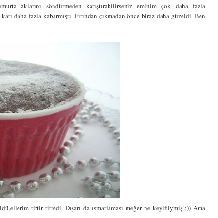
urta aklarını söndürmeden karıştırabilirseniz eminim çok daha fazla
ç katı daha fazla kabarmıştı .Fırından çıkmadan önce biraz daha güzeldi .Ben
ü,ellerim tirtir titredi. Dışarı da ısmarlaması meğer ne keyifliymiş :)) Ama