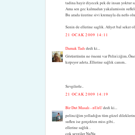
tadina hayir diyecek pek de insan yoktur s
Ama sen gec kalmadan yakalamissin suflele
Bu arada üzerine sivi kremayla da nefis ol
Senin de ellerine saglik. Afiyet bal seker o
21 OCAK 2009 14:11
Damak Tadı
dedi ki...
Görüntünün ne önemi var Pelin'ciğim..Öneml
kırpıyor adeta..Ellerine sağlık canım..
Sevgilerle..
21 OCAK 2009 14:19
Bir Dut Masalı - nUnU
dedi ki...
pelinciğim yolladığın tüm güzel dileklerin
suflen ise gerçekten miss gibi..
ellerine sağlık .
çok sevgiler NuNu