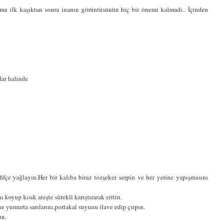
Ama ilk kaşıktan sonra inanın görüntüsünün hiç bir önemi kalmadı.. İçinden
lar halinde
afifçe yağlayın.Her bir kalıba biraz tozşeker serpin ve her yerine yapışmasını
ı koyup kısık ateşte sürekli karıştırarak eritin.
ne yumurta sarılarını,portakal suyunu ilave edip çırpın.
un.