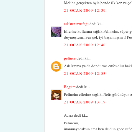
Meliha gerçekten öyle,bende ilk kez ve ço
21 OCAK 2009 12:39
aslı'nın mutfağı
dedi ki...
Ellerine kollarına sağlık Pelin'cim, süpe
duymuştum.. Sen çok iyi başarmışsın :) Pudr
21 OCAK 2009 12:40
pelince
dedi ki...
Aslı krema ya da dondurma enfes olur haklı
21 OCAK 2009 12:53
Begüm
dedi ki...
Pelincim ellerine saglik. Nefis görünüyor s
21 OCAK 2009 13:19
Adsız dedi ki...
Pelincim,
inanmayacaksin ama ben de dün gece sufle