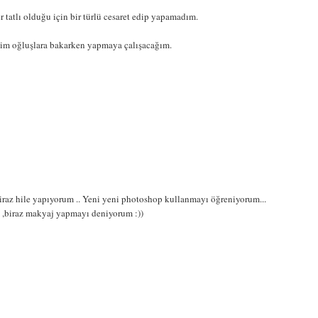
ir tatlı olduğu için bir türlü cesaret edip yapamadım.
nim oğluşlara bakarken yapmaya çalışacağım.
biraz hile yapıyorum .. Yeni yeni photoshop kullanmayı öğreniyorum...
 ,biraz makyaj yapmayı deniyorum :))