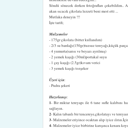
Söndü sönecek derken fotoğrafları çekebildim.. 
akan sıcacık çikolata lezzeti beni mest etti ...
Mutlaka deneyin !!!
İşte tarifi;
Malzemeler
- 175gr çikolata (bitter kullandım)
- 2/3 su bardağı(150gr)tuzsuz tereyağı,küçük parça
- 4 yumurta(sarısı ve beyazı ayrılmış)
- 2 yemek kaşığı (30ml)portakal suyu
- 1 çay kaşığı (2.5gr)kıvam verici
- 3 yemek kaşığı tozşeker
Üzeri için
:
- Pudra şekeri
Hazırlanışı
:
1
- Bir miktar tereyapı ile 6 tane sufle kalıbını h
sağlayın.
2
- Kalın tabanlı bir tencereye,çikolatayı ve tereyaın
3
- Malzemeler eriyince ocaktan alıp iyice ılıtın.İçi
4
- Malzemeler iyice birbirine karışınca kenara koy