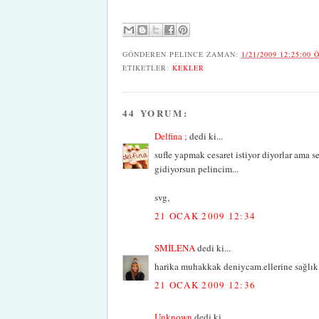
GÖNDEREN
PELINCE
ZAMAN:
1/21/2009 12:25:00 
ETIKETLER:
KEKLER
44 YORUM:
Delfina ;
dedi ki...
sufle yapmak cesaret istiyor diyorlar ama 
gidiyorsun pelincim...
svg,
21 OCAK 2009 12:34
SMİLENA
dedi ki...
harika muhakkak deniycam.ellerine sağlık
21 OCAK 2009 12:36
Unknown
dedi ki...