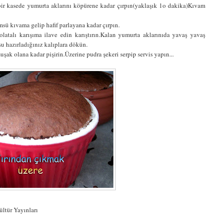
bir kasede yumurta aklarını köpürene kadar çırpın(yaklaşık 1o dakika)Kıvam
msü kıvama gelip hafif parlayana kadar çırpın.
latalı karışıma ilave edin karıştırın.Kalan yumurta aklarınıda yavaş yavaş
osu hazırladığınız kalıplara dökün.
uşak olana kadar pişirin.Üzerine pudra şekeri serpip servis yapın...
ültür Yayınları