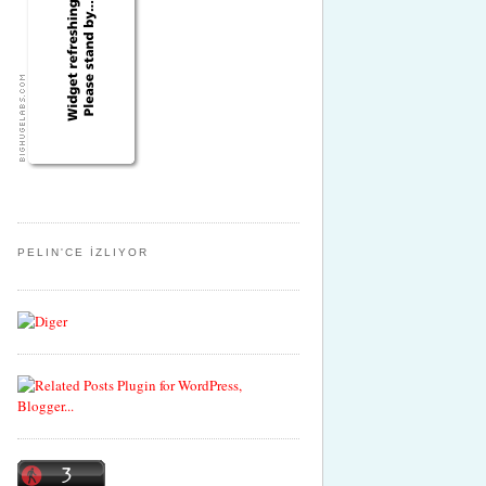
PELIN'CE İZLIYOR