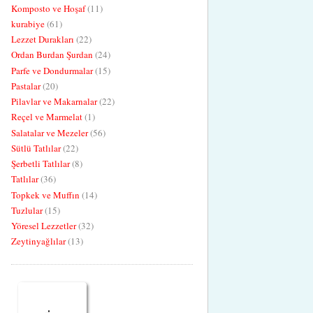
Komposto ve Hoşaf
(11)
kurabiye
(61)
Lezzet Durakları
(22)
Ordan Burdan Şurdan
(24)
Parfe ve Dondurmalar
(15)
Pastalar
(20)
Pilavlar ve Makarnalar
(22)
Reçel ve Marmelat
(1)
Salatalar ve Mezeler
(56)
Sütlü Tatlılar
(22)
Şerbetli Tatlılar
(8)
Tatlılar
(36)
Topkek ve Muffın
(14)
Tuzlular
(15)
Yöresel Lezzetler
(32)
Zeytinyağlılar
(13)