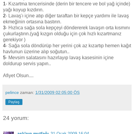
1
- Kızartma tencerisinde (derin bir tencere ve bol yağ içinde)
yağı koyup kızdırın.
2
- Lavaş'ı içine atıp diğer taraftan bir kepçe yardımı ile lavaş
ekmeğinin ortasına bastırın.
3
- Hızlıca sağa sola kepçeyi döndererek lavaşın orta kısmını
çukurlaştırın.(yağ kızgın olduğu için çok hızlı kızartmanız
gerekiyor )
4
- Sağa sola döndürüp her yerini çok az kızartıp hemen kağıt
havlunun üzerine alıp soğutun..
5
- Mevsim salatasını hazırlayıp lavaş kasesinin içine
doldurup servis yapın..
Afiyet Olsun....
pelince
zaman:
1/31/2009 02:05:00 ÖS
Paylaş
24 yorum:
aslı'nın mutfağı
31 Ocak 2009 16:04