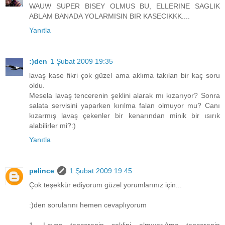
WAUW SUPER BISEY OLMUS BU, ELLERINE SAGLIK
ABLAM BANADA YOLARMISIN BIR KASECIKKK....
Yanıtla
:)den
1 Şubat 2009 19:35
lavaş kase fikri çok güzel ama aklıma takılan bir kaç soru
oldu.
Mesela lavaş tencerenin şeklini alarak mı kızarıyor? Sonra
salata servisini yaparken kırılma falan olmuyor mu? Canı
kızarmış lavaş çekenler bir kenarından minik bir ısırık
alabilirler mi?:)
Yanıtla
pelince
1 Şubat 2009 19:45
Çok teşekkür ediyorum güzel yorumlarınız için...
:)den sorularını hemen cevaplıyorum
1- Lavaş tencerenin şeklini almıyor.Ama tencerenin