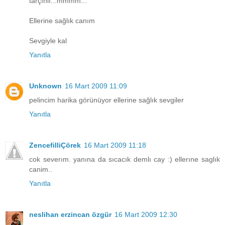
tarçınlı...mmmm...
Ellerine sağlık canım
Sevgiyle kal
Yanıtla
Unknown
16 Mart 2009 11:09
pelincim harika görünüyor ellerine sağlık sevgiler
Yanıtla
ZencefilliÇörek
16 Mart 2009 11:18
cok severım. yanına da sıcacık demlı cay :) ellerıne saglık
canim..
Yanıtla
neslihan erzincan özgür
16 Mart 2009 12:30