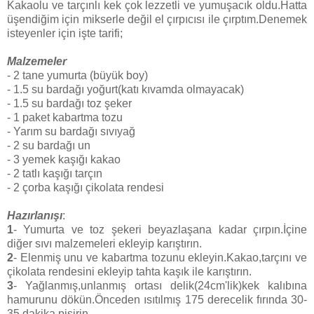
Kakaolu ve tarçınlı kek çok lezzetli ve yumuşacık oldu.Hatta
üşendiğim için mikserle değil el çırpıcısı ile çırptım.Denemek
isteyenler için işte tarifi;
Malzemeler
- 2 tane yumurta (büyük boy)
- 1.5 su bardağı yoğurt(katı kıvamda olmayacak)
- 1.5 su bardağı toz şeker
- 1 paket kabartma tozu
- Yarım su bardağı sıvıyağ
- 2 su bardağı un
- 3 yemek kaşığı kakao
- 2 tatlı kaşığı tarçın
- 2 çorba kaşığı çikolata rendesi
Hazırlanışı
:
1
- Yumurta ve toz şekeri beyazlaşana kadar çırpın.İçine
diğer sıvı malzemeleri ekleyip karıştırın.
2
- Elenmiş unu ve kabartma tozunu ekleyin.Kakao,tarçını ve
çikolata rendesini ekleyip tahta kaşık ile karıştırın.
3
- Yağlanmış,unlanmış ortası delik(24cm'lik)kek kalıbına
hamurunu dökün.Önceden ısıtılmış 175 derecelik fırında 30-
35 dakika pişirin.