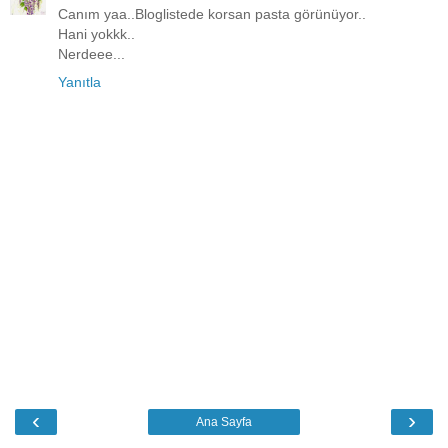
Canım yaa..Bloglistede korsan pasta görünüyor..
Hani yokkk..
Nerdeee...
Yanıtla
‹
›
Ana Sayfa