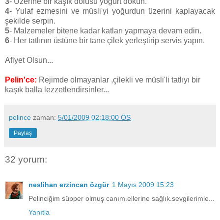
3
- Üzerine bir kaşık dolusu yoğurt dökün.
4
- Yulaf ezmesini ve müsli'yi yoğurdun üzerini kaplayacak
şekilde serpin.
5
- Malzemeler bitene kadar katları yapmaya devam edin.
6
- Her tatlının üstüne bir tane çilek yerleştirip servis yapın.
Afiyet Olsun...
Pelin'ce:
Rejimde olmayanlar ,çilekli ve müsli'li tatlıyı bir
kaşık balla lezzetlendirsinler...
pelince
zaman:
5/01/2009 02:18:00 ÖS
Paylaş
32 yorum:
neslihan erzincan özgür
1 Mayıs 2009 15:23
Pelinciğim süpper olmuş canım.ellerine sağlık.sevgilerimle...
Yanıtla