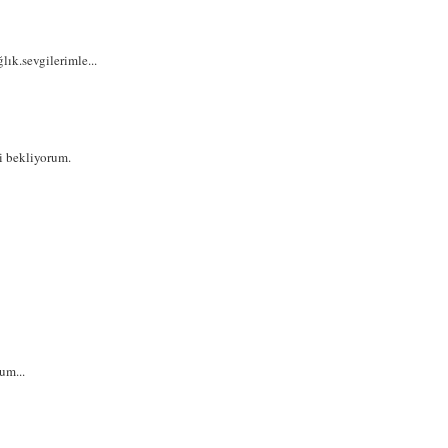
lık.sevgilerimle...
ni bekliyorum.
um...