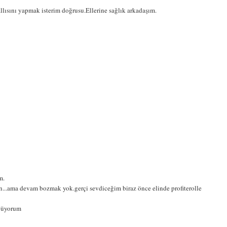
llısını yapmak isterim doğrusu.Ellerine sağlık arkadaşım.
m.
...ama devam bozmak yok.gerçi sevdiceğim biraz önce elinde profiterolle
öpüyorum