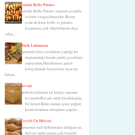
Fırında Köfte Patates
Fırında Köfte Patates sanırım çocuklu
evlerin vazgeçilmezidir. Bizim
evde de kuru köfte ve patates
kızartması çok tüketilmesin diye
salça...
Pratik Lahmacun
Annemin bize çocukken yaptığı bu
atıştırmalığı bende şimdi çocuklara
yapıyorum.Hazırlaması gayet
kolay,damak lezzetinize uyar mı
bilem...
Revani
Şerbetli tatlıların en kolayı sanırım
revanidir.Revani artık klasikleşmiş
bir lezzet.Kimi zaman içine yoğurt
konur konmaz tartışması yapılır...
Cevizli Un Helvası
Annemin tarif defterinden aldığım un
helvası tarifi inanın çok lezzetli