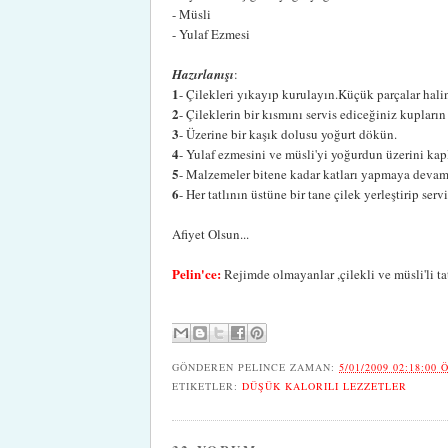
- Müsli
- Yulaf Ezmesi
Hazırlanışı
:
1
- Çilekleri yıkayıp kurulayın.Küçük parçalar hali
2
- Çileklerin bir kısmını servis ediceğiniz kupların
3
- Üzerine bir kaşık dolusu yoğurt dökün.
4
- Yulaf ezmesini ve müsli'yi yoğurdun üzerini kap
5
- Malzemeler bitene kadar katları yapmaya devam
6
- Her tatlının üstüne bir tane çilek yerleştirip serv
Afiyet Olsun...
Pelin'ce:
Rejimde olmayanlar ,çilekli ve müsli'li tatl
GÖNDEREN
PELINCE
ZAMAN:
5/01/2009 02:18:00 
ETIKETLER:
DÜŞÜK KALORILI LEZZETLER