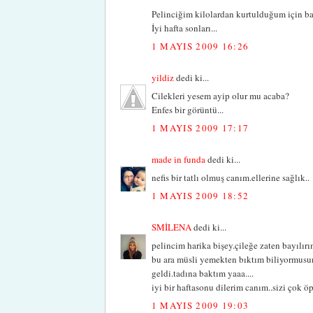
Pelinciğim kilolardan kurtulduğum için ba
İyi hafta sonları...
1 MAYIS 2009 16:26
yildiz
dedi ki...
Cilekleri yesem ayip olur mu acaba?
Enfes bir görüntü...
1 MAYIS 2009 17:17
made in funda
dedi ki...
nefis bir tatlı olmuş canım.ellerine sağlık..
1 MAYIS 2009 18:52
SMİLENA
dedi ki...
pelincim harika bişey.çileğe zaten bayılırı
bu ara müsli yemekten bıktım biliyormusun
geldi.tadına baktım yaaa....
iyi bir haftasonu dilerim canım..sizi çok 
1 MAYIS 2009 19:03