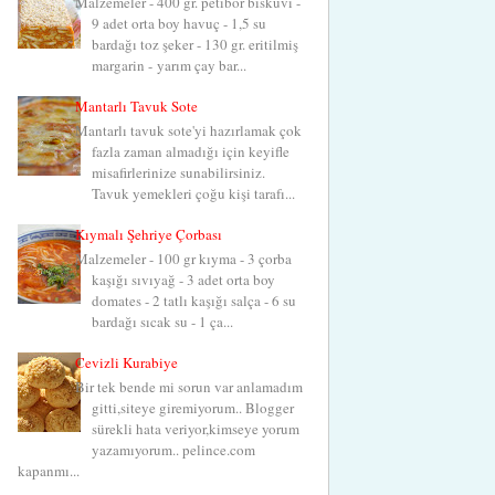
Malzemeler - 400 gr. petibör bisküvi -
9 adet orta boy havuç - 1,5 su
bardağı toz şeker - 130 gr. eritilmiş
margarin - yarım çay bar...
Mantarlı Tavuk Sote
Mantarlı tavuk sote'yi hazırlamak çok
fazla zaman almadığı için keyifle
misafirlerinize sunabilirsiniz.
Tavuk yemekleri çoğu kişi tarafı...
Kıymalı Şehriye Çorbası
Malzemeler - 100 gr kıyma - 3 çorba
kaşığı sıvıyağ - 3 adet orta boy
domates - 2 tatlı kaşığı salça - 6 su
bardağı sıcak su - 1 ça...
Cevizli Kurabiye
Bir tek bende mi sorun var anlamadım
gitti,siteye giremiyorum.. Blogger
sürekli hata veriyor,kimseye yorum
yazamıyorum.. pelince.com
kapanmı...