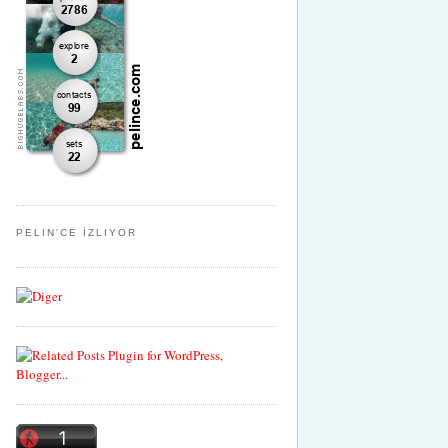
PELIN'CE İZLIYOR