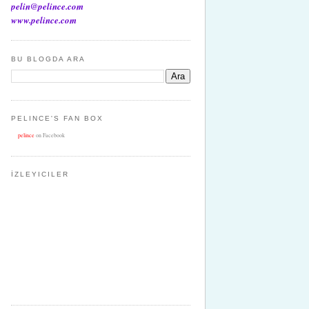
pelin@pelince.com
www.pelince.com
BU BLOGDA ARA
PELINCE'S FAN BOX
pelince
on Facebook
İZLEYICILER