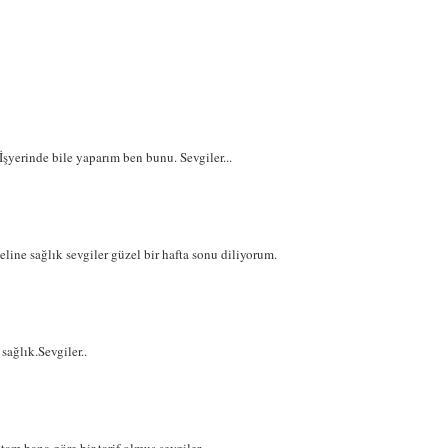
İşyerinde bile yaparım ben bunu. Sevgiler...
line sağlık sevgiler güzel bir hafta sonu diliyorum.
sağlık.Sevgiler..