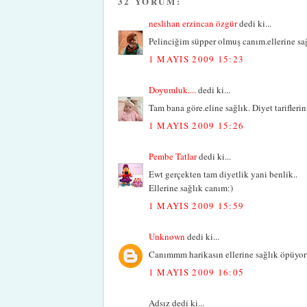
32 YORUM:
neslihan erzincan özgür
dedi ki...
Pelinciğim süpper olmuş canım.ellerine sağ
1 MAYIS 2009 15:23
Doyumluk....
dedi ki...
Tam bana göre.eline sağlık. Diyet tarifleri
1 MAYIS 2009 15:26
Pembe Tatlar
dedi ki...
Ewt gerçekten tam diyetlik yani benlik..
Ellerine sağlık canım:)
1 MAYIS 2009 15:59
Unknown
dedi ki...
Canımmm harikasın ellerine sağlık öpüyor
1 MAYIS 2009 16:05
Adsız dedi ki...