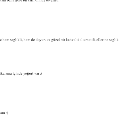
am bana göre bir tarif olmuş sevgiler..
hem saglikli, hem de doyurucu güzel bir kahvalti alternatifi, ellerine saglik
ika ama içinde yoğurt var :(
vam :)