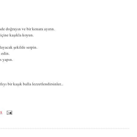
nde doğrayın ve bir kenara ayırın.
 içine kaşıkla koyun.
layacak şekilde serpin.
 edin.
is yapın.
ıyı bir kaşık balla lezzetlendirsinler...
ÖS