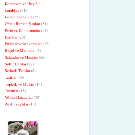
Komposto ve Hoşaf
(11)
kurabiye
(61)
Lezzet Durakları
(22)
Ordan Burdan Şurdan
(24)
Parfe ve Dondurmalar
(15)
Pastalar
(20)
Pilavlar ve Makarnalar
(22)
Reçel ve Marmelat
(1)
Salatalar ve Mezeler
(56)
Sütlü Tatlılar
(22)
Şerbetli Tatlılar
(8)
Tatlılar
(36)
Topkek ve Muffın
(14)
Tuzlular
(15)
Yöresel Lezzetler
(32)
Zeytinyağlılar
(13)