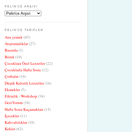
PELIN'CE ARŞIVI
PELIN'CE TARIFLER
Ana yemek
(45)
Atıştırmalıklar
(27)
Basında
(3)
Börek
(10)
Çocuklara Özel Lezzetler
(22)
Çocuklarla Hafta Sonu
(12)
Çorbalar
(10)
Düşük Kalorili Lezzetler
(16)
Ekmekler
(5)
Etkinlik - Workshop
(34)
GeziYorum
(34)
Hafta Sonu Kaçamakları
(15)
İçecekler
(11)
Kahvaltılıklar
(10)
Kekler
(62)