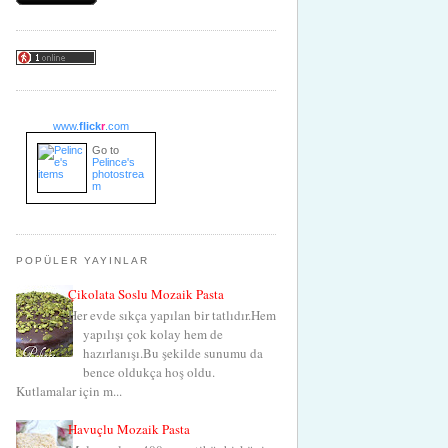
www.
flick
r
.com
Go to
Pelince's
photostrea
m
POPÜLER YAYINLAR
Çikolata Soslu Mozaik Pasta
Her evde sıkça yapılan bir tatlıdır.Hem
yapılışı çok kolay hem de
hazırlanışı.Bu şekilde sunumu da
bence oldukça hoş oldu.
Kutlamalar için m...
Havuçlu Mozaik Pasta