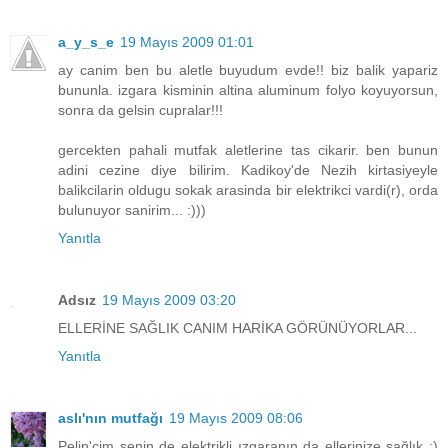
a_y_s_e
19 Mayıs 2009 01:01
ay canim ben bu aletle buyudum evde!! biz balik yapariz
bununla. izgara kisminin altina aluminum folyo koyuyorsun,
sonra da gelsin cupralar!!!
gercekten pahali mutfak aletlerine tas cikarir. ben bunun
adini cezine diye bilirim. Kadikoy'de Nezih kirtasiyeyle
balikcilarin oldugu sokak arasinda bir elektrikci vardi(r), orda
bulunuyor sanirim... :)))
Yanıtla
Adsız
19 Mayıs 2009 03:20
ELLERİNE SAĞLIK CANIM HARİKA GÖRÜNÜYORLAR...
Yanıtla
aslı'nın mutfağı
19 Mayıs 2009 08:06
Pelin'cim senin de elektrikli ızgaranın da ellerinize sağlık :)