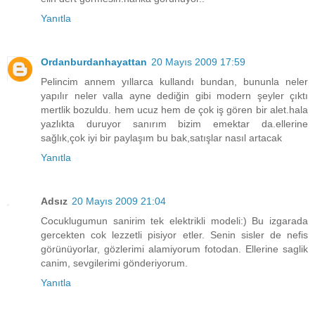
Yanıtla
Ordanburdanhayattan
20 Mayıs 2009 17:59
Pelincim annem yıllarca kullandı bundan, bununla neler
yapılır neler valla ayne dediğin gibi modern şeyler çıktı
mertlik bozuldu. hem ucuz hem de çok iş gören bir alet.hala
yazlıkta duruyor sanırım bizim emektar da.ellerine
sağlık,çok iyi bir paylaşım bu bak,satışlar nasıl artacak
Yanıtla
Adsız
20 Mayıs 2009 21:04
Cocuklugumun sanirim tek elektrikli modeli:) Bu izgarada
gercekten cok lezzetli pisiyor etler. Senin sisler de nefis
görünüyorlar, gözlerimi alamiyorum fotodan. Ellerine saglik
canim, sevgilerimi gönderiyorum.
Yanıtla