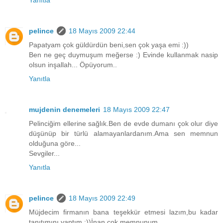
Yanıtla
pelince
18 Mayıs 2009 22:44
Papatyam çok güldürdün beni,sen çok yaşa emi :))
Ben ne geç duymuşum meğerse :) Evinde kullanmak nasip
olsun inşallah... Öpüyorum..
Yanıtla
mujdenin denemeleri
18 Mayıs 2009 22:47
Pelinciğim ellerine sağlık.Ben de evde dumanı çok olur diye
düşünüp bir türlü alamayanlardanım.Ama sen memnun
olduğuna göre...
Sevgiler...
Yanıtla
pelince
18 Mayıs 2009 22:49
Müjdecim firmanın bana teşekkür etmesi lazım,bu kadar
tanıtımını yaptım :))İnan çok memnunum..