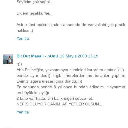
Sevilcim çok sağol..
Didem teşekkürler...
Aslı o tost makinesinden annemde de var,vallahi çok pratik
haklısın:)
Yanıtla
Bir Dut Masalı - nUnU
19 Mayıs 2009 13:19
:)))
Ahh Pelinciğim, yazsam aynı cümleleri kurardım emin olki :)
bende aynı dediğin gibi, nerelerden ne tercihler yaptım.
Evimiz ızgara mezarlığına döndü. :))
En sonunda bende 8 yıl önce bundan edindim. Hayatımın
en büyük kolaylığı.
2 tane var hatta. biri balık-diğeri sebze -et.
NEFİS OLUYOR CANIM. AFİYETLER OLSUN....
Yanıtla