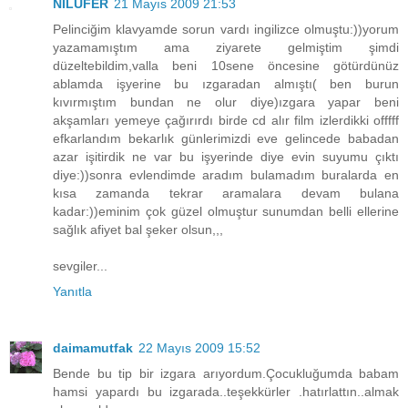
NİLÜFER
21 Mayıs 2009 21:53
Pelinciğim klavyamde sorun vardı ingilizce olmuştu:))yorum
yazamamıştım ama ziyarete gelmiştim şimdi
düzeltebildim,valla beni 10sene öncesine götürdünüz
ablamda işyerine bu ızgaradan almıştı( ben burun
kıvırmıştım bundan ne olur diye)ızgara yapar beni
akşamları yemeye çağırırdı birde cd alır film izlerdikki offfff
efkarlandım bekarlık günlerimizdi eve gelincede babadan
azar işitirdik ne var bu işyerinde diye evin suyumu çıktı
diye:))sonra evlendimde aradım bulamadım buralarda en
kısa zamanda tekrar aramalara devam bulana
kadar:))eminim çok güzel olmuştur sunumdan belli ellerine
sağlık afiyet bal şeker olsun,,,
sevgiler...
Yanıtla
daimamutfak
22 Mayıs 2009 15:52
Bende bu tip bir izgara arıyordum.Çocukluğumda babam
hamsi yapardı bu izgarada..teşekkürler .hatırlattın..almak