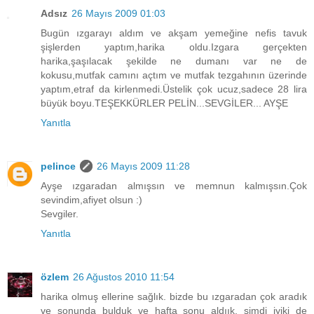
Adsız
26 Mayıs 2009 01:03
Bugün ızgarayı aldım ve akşam yemeğine nefis tavuk
şişlerden yaptım,harika oldu.Izgara gerçekten
harika,şaşılacak şekilde ne dumanı var ne de
kokusu,mutfak camını açtım ve mutfak tezgahının üzerinde
yaptım,etraf da kirlenmedi.Üstelik çok ucuz,sadece 28 lira
büyük boyu.TEŞEKKÜRLER PELİN...SEVGİLER... AYŞE
Yanıtla
pelince
26 Mayıs 2009 11:28
Ayşe ızgaradan almışsın ve memnun kalmışsın.Çok
sevindim,afiyet olsun :)
Sevgiler.
Yanıtla
özlem
26 Ağustos 2010 11:54
harika olmuş ellerine sağlık. bizde bu ızgaradan çok aradık
ve sonunda bulduk ve hafta sonu aldıık. şimdi iyiki de