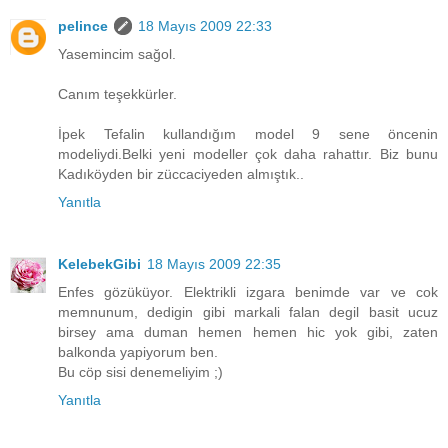
pelince
18 Mayıs 2009 22:33
Yasemincim sağol.
Canım teşekkürler.
İpek Tefalin kullandığım model 9 sene öncenin
modeliydi.Belki yeni modeller çok daha rahattır. Biz bunu
Kadıköyden bir züccaciyeden almıştık..
Yanıtla
KelebekGibi
18 Mayıs 2009 22:35
Enfes gözüküyor. Elektrikli izgara benimde var ve cok
memnunum, dedigin gibi markali falan degil basit ucuz
birsey ama duman hemen hemen hic yok gibi, zaten
balkonda yapiyorum ben.
Bu cöp sisi denemeliyim ;)
Yanıtla