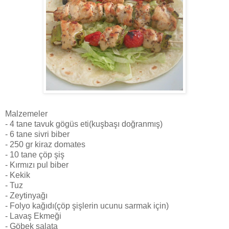
Malzemeler
- 4 tane tavuk gögüs eti(kuşbaşı doğranmış)
- 6 tane sivri biber
- 250 gr kiraz domates
- 10 tane çöp şiş
- Kırmızı pul biber
- Kekik
- Tuz
- Zeytinyağı
- Folyo kağıdı(çöp şişlerin ucunu sarmak için)
- Lavaş Ekmeği
- Göbek salata