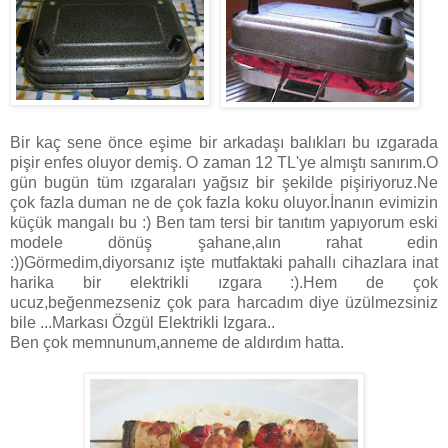
Bir kaç sene önce eşime bir arkadaşı balıkları bu ızgarada
pişir enfes oluyor demiş. O zaman 12 TL'ye almıştı sanırım.O
gün bugün tüm ızgaraları yağsız bir şekilde pişiriyoruz.Ne
çok fazla duman ne de çok fazla koku oluyor.İnanın evimizin
küçük mangalı bu :) Ben tam tersi bir tanıtım yapıyorum eski
modele dönüş şahane,alın rahat edin
:))Görmedim,diyorsanız işte mutfaktaki pahallı cihazlara inat
harika bir elektrikli ızgara :).Hem de çok
ucuz,beğenmezseniz çok para harcadım diye üzülmezsiniz
bile ...Markası Özgül Elektrikli Izgara..
Ben çok memnunum,anneme de aldırdım hatta.