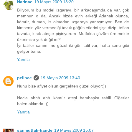
Narince
19 Mayıs 2009 13:20
Biliyorum bu model ızgarayı, bir arkadaşımda da var, çok
memnun o da. Ancak bizde evin erkeği Adanalı olunca,
kömür, duman, is olmadan ızgaraya yanaşmıyor. Ben de
kimsenin yüz vermediği tavuk göğüs etlerini şişe dizip, teflon
tavada, kısık ateşte pişiriyorum. Mutfakta çözüm üretmekte
üzerimize yok değil mi?
İyi tatiller canım, ne güzel iki gün tatil var, hafta sonu gibi
geliyor bana.
Yanıtla
pelince
19 Mayıs 2009 13:40
Nunu bize afiyet olsun,gerçekten güzel oluyor:))
Necla ahhh ahh kömür ateşi bambaşka tabiii...Ciğerler
halen aklımda :))
Yanıtla
sarımutfak-hande
19 Mayıs 2009 15:07