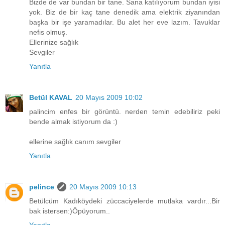
Bizde de var bundan bir tane. Sana katılıyorum bundan iyisi
yok. Biz de bir kaç tane denedik ama elektrik ziyanından
başka bir işe yaramadılar. Bu alet her eve lazım. Tavuklar
nefis olmuş.
Ellerinize sağlık
Sevgiler
Yanıtla
Betül KAVAL
20 Mayıs 2009 10:02
palincim enfes bir görüntü. nerden temin edebiliriz peki
bende almak istiyorum da :)
ellerine sağlık canım sevgiler
Yanıtla
pelince
20 Mayıs 2009 10:13
Betülcüm Kadıköydeki züccaciyelerde mutlaka vardır...Bir
bak istersen:)Öpüyorum..
Yanıtla