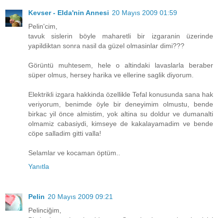
Kevser - Elda'nin Annesi
20 Mayıs 2009 01:59
Pelin'cim,
tavuk sislerin böyle maharetli bir izgaranin üzerinde
yapildiktan sonra nasil da güzel olmasinlar dimi???
Görüntü muhtesem, hele o altindaki lavaslarla beraber
süper olmus, hersey harika ve ellerine saglik diyorum.
Elektrikli izgara hakkinda özellikle Tefal konusunda sana hak
veriyorum, benimde öyle bir deneyimim olmustu, bende
birkac yil önce almistim, yok altina su doldur ve dumanalti
olmamiz cabasiydi, kimseye de kakalayamadim ve bende
cöpe salladim gitti valla!
Selamlar ve kocaman öptüm..
Yanıtla
Pelin
20 Mayıs 2009 09:21
Pelinciğim,