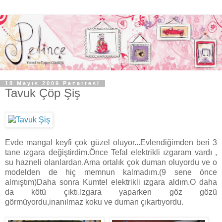
18 Mayıs 2009 Pazartesi
Tavuk Çöp Şiş
Evde mangal keyfi çok güzel oluyor...Evlendiğimden beri 3
tane ızgara değiştirdim.Önce Tefal elektrikli ızgaram vardı ,
su hazneli olanlardan.Ama ortalık çok duman oluyordu ve o
modelden de hiç memnun kalmadım.(9 sene önce
almıştım)Daha sonra Kumtel elektrikli ızgara aldım.O daha
da kötü çıktı.Izgara yaparken göz gözü
görmüyordu,inanılmaz koku ve duman çıkartıyordu.