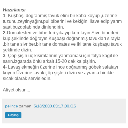
Hazırlanışı
:
1
- Kuşbaşı doğranmış tavuk etini bir kaba koyup ,üzerine
tuzunu,zeytinyağını,pul biberini ve kekiğini ilave edip yarım
saat buzdolabında dinlendirin.
2
-Domatesleri ve biberleri yıkayıp kurulayın.Sivri biberleri
küp şeklinde doğrayın.Kuşbaşı doğranmış tavukları sırayla
,bir tane sivriber,bir tane domates ve iki tane kuşbaşu tavuk
şeklinde dizin.
3
- Çöp şişin uç kısımlarının yanmaması için folyo kağıt ile
sarın.Izgarada önlü arkalı 15-20 dakika pişirin.
4
- Lavaş ekmeğin üzerine ince doğranmış göbek salatayı
koyun.Üzerine tavuk çöp şişleri dizin ve ayranla birlikte
sıcak olarak servis edin.
Afiyet olsun...
pelince
zaman:
5/18/2009 09:17:00 ÖS
Paylaş