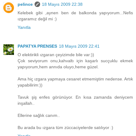
pelince
18 Mayıs 2009 22:38
Kelebek gibi ,aynen ben de balkonda yapıyorum...Nefis
ızgaramız değil mi :)
Yanıtla
PAPATYA PRENSES
18 Mayıs 2009 22:41
O elektirikli ızgaran çeyizimde bile var:))
Çok seviyorum onu,kahvaltı için kaşarlı sucçuklu ekmek
yapıyorum,hem annıda oluyo,heme güzel.
Ama hiç ızgara yapmaya cesaret etmemiştim nedense. Artık
yapabilirim:))
Tavuk şiş enfes görünüyor. En kısa zamanda deniycem
inşallah..
Ellerine sağlık canım..
Bu arada bu ızgara tüm züccaciyelerde satılıyor :)