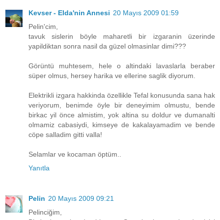
Kevser - Elda'nin Annesi
20 Mayıs 2009 01:59
Pelin'cim,
tavuk sislerin böyle maharetli bir izgaranin üzerinde
yapildiktan sonra nasil da güzel olmasinlar dimi???
Görüntü muhtesem, hele o altindaki lavaslarla beraber
süper olmus, hersey harika ve ellerine saglik diyorum.
Elektrikli izgara hakkinda özellikle Tefal konusunda sana hak
veriyorum, benimde öyle bir deneyimim olmustu, bende
birkac yil önce almistim, yok altina su doldur ve dumanalti
olmamiz cabasiydi, kimseye de kakalayamadim ve bende
cöpe salladim gitti valla!
Selamlar ve kocaman öptüm..
Yanıtla
Pelin
20 Mayıs 2009 09:21
Pelinciğim,