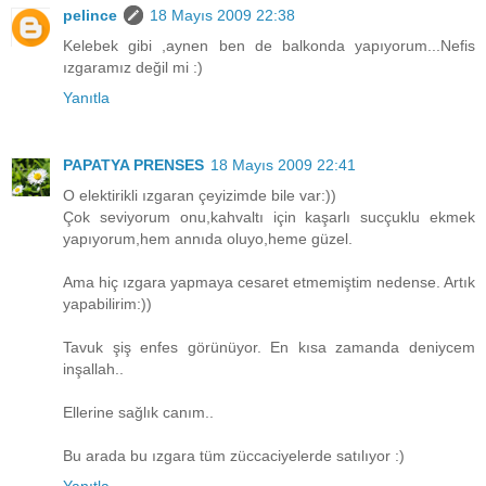
pelince
18 Mayıs 2009 22:38
Kelebek gibi ,aynen ben de balkonda yapıyorum...Nefis
ızgaramız değil mi :)
Yanıtla
PAPATYA PRENSES
18 Mayıs 2009 22:41
O elektirikli ızgaran çeyizimde bile var:))
Çok seviyorum onu,kahvaltı için kaşarlı sucçuklu ekmek
yapıyorum,hem annıda oluyo,heme güzel.
Ama hiç ızgara yapmaya cesaret etmemiştim nedense. Artık
yapabilirim:))
Tavuk şiş enfes görünüyor. En kısa zamanda deniycem
inşallah..
Ellerine sağlık canım..
Bu arada bu ızgara tüm züccaciyelerde satılıyor :)