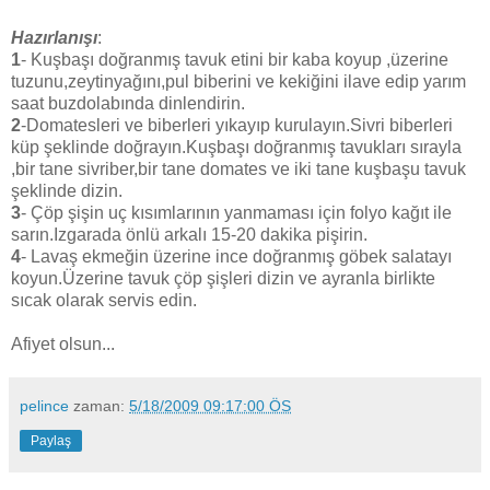
Hazırlanışı
:
1
- Kuşbaşı doğranmış tavuk etini bir kaba koyup ,üzerine
tuzunu,zeytinyağını,pul biberini ve kekiğini ilave edip yarım
saat buzdolabında dinlendirin.
2
-Domatesleri ve biberleri yıkayıp kurulayın.Sivri biberleri
küp şeklinde doğrayın.Kuşbaşı doğranmış tavukları sırayla
,bir tane sivriber,bir tane domates ve iki tane kuşbaşu tavuk
şeklinde dizin.
3
- Çöp şişin uç kısımlarının yanmaması için folyo kağıt ile
sarın.Izgarada önlü arkalı 15-20 dakika pişirin.
4
- Lavaş ekmeğin üzerine ince doğranmış göbek salatayı
koyun.Üzerine tavuk çöp şişleri dizin ve ayranla birlikte
sıcak olarak servis edin.
Afiyet olsun...
pelince
zaman:
5/18/2009 09:17:00 ÖS
Paylaş