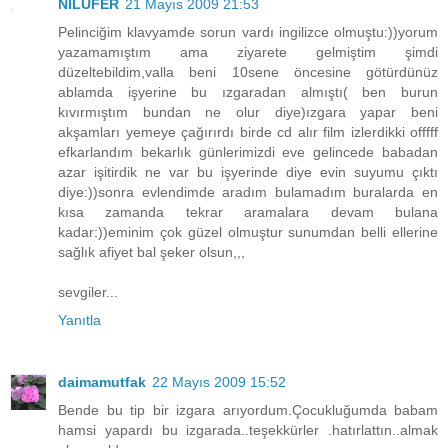
NİLÜFER
21 Mayıs 2009 21:53
Pelinciğim klavyamde sorun vardı ingilizce olmuştu:))yorum
yazamamıştım ama ziyarete gelmiştim şimdi
düzeltebildim,valla beni 10sene öncesine götürdünüz
ablamda işyerine bu ızgaradan almıştı( ben burun
kıvırmıştım bundan ne olur diye)ızgara yapar beni
akşamları yemeye çağırırdı birde cd alır film izlerdikki offfff
efkarlandım bekarlık günlerimizdi eve gelincede babadan
azar işitirdik ne var bu işyerinde diye evin suyumu çıktı
diye:))sonra evlendimde aradım bulamadım buralarda en
kısa zamanda tekrar aramalara devam bulana
kadar:))eminim çok güzel olmuştur sunumdan belli ellerine
sağlık afiyet bal şeker olsun,,,
sevgiler...
Yanıtla
daimamutfak
22 Mayıs 2009 15:52
Bende bu tip bir izgara arıyordum.Çocukluğumda babam
hamsi yapardı bu izgarada..teşekkürler .hatırlattın..almak