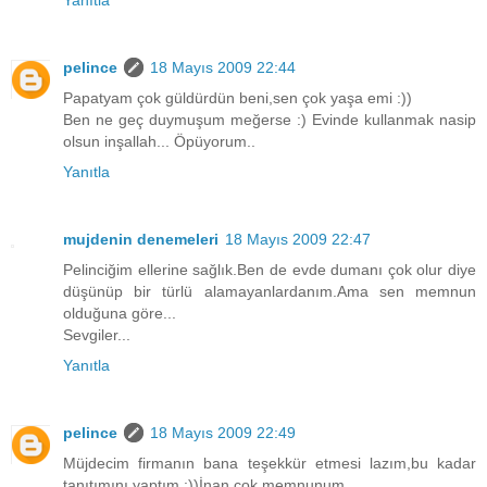
Yanıtla
pelince
18 Mayıs 2009 22:44
Papatyam çok güldürdün beni,sen çok yaşa emi :))
Ben ne geç duymuşum meğerse :) Evinde kullanmak nasip
olsun inşallah... Öpüyorum..
Yanıtla
mujdenin denemeleri
18 Mayıs 2009 22:47
Pelinciğim ellerine sağlık.Ben de evde dumanı çok olur diye
düşünüp bir türlü alamayanlardanım.Ama sen memnun
olduğuna göre...
Sevgiler...
Yanıtla
pelince
18 Mayıs 2009 22:49
Müjdecim firmanın bana teşekkür etmesi lazım,bu kadar
tanıtımını yaptım :))İnan çok memnunum..