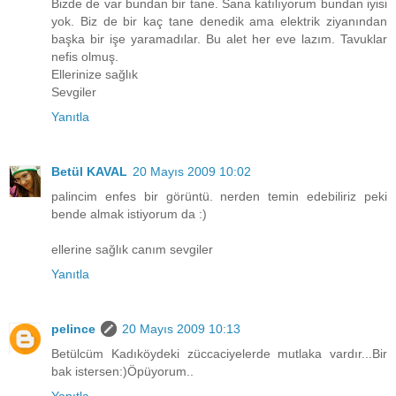
Bizde de var bundan bir tane. Sana katılıyorum bundan iyisi
yok. Biz de bir kaç tane denedik ama elektrik ziyanından
başka bir işe yaramadılar. Bu alet her eve lazım. Tavuklar
nefis olmuş.
Ellerinize sağlık
Sevgiler
Yanıtla
Betül KAVAL
20 Mayıs 2009 10:02
palincim enfes bir görüntü. nerden temin edebiliriz peki
bende almak istiyorum da :)
ellerine sağlık canım sevgiler
Yanıtla
pelince
20 Mayıs 2009 10:13
Betülcüm Kadıköydeki züccaciyelerde mutlaka vardır...Bir
bak istersen:)Öpüyorum..
Yanıtla