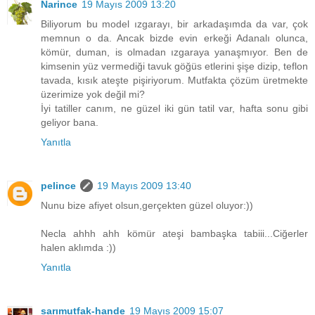
Narince
19 Mayıs 2009 13:20
Biliyorum bu model ızgarayı, bir arkadaşımda da var, çok
memnun o da. Ancak bizde evin erkeği Adanalı olunca,
kömür, duman, is olmadan ızgaraya yanaşmıyor. Ben de
kimsenin yüz vermediği tavuk göğüs etlerini şişe dizip, teflon
tavada, kısık ateşte pişiriyorum. Mutfakta çözüm üretmekte
üzerimize yok değil mi?
İyi tatiller canım, ne güzel iki gün tatil var, hafta sonu gibi
geliyor bana.
Yanıtla
pelince
19 Mayıs 2009 13:40
Nunu bize afiyet olsun,gerçekten güzel oluyor:))
Necla ahhh ahh kömür ateşi bambaşka tabiii...Ciğerler
halen aklımda :))
Yanıtla
sarımutfak-hande
19 Mayıs 2009 15:07