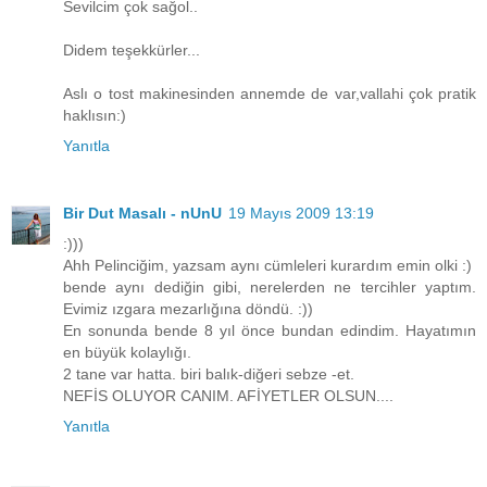
Sevilcim çok sağol..
Didem teşekkürler...
Aslı o tost makinesinden annemde de var,vallahi çok pratik
haklısın:)
Yanıtla
Bir Dut Masalı - nUnU
19 Mayıs 2009 13:19
:)))
Ahh Pelinciğim, yazsam aynı cümleleri kurardım emin olki :)
bende aynı dediğin gibi, nerelerden ne tercihler yaptım.
Evimiz ızgara mezarlığına döndü. :))
En sonunda bende 8 yıl önce bundan edindim. Hayatımın
en büyük kolaylığı.
2 tane var hatta. biri balık-diğeri sebze -et.
NEFİS OLUYOR CANIM. AFİYETLER OLSUN....
Yanıtla