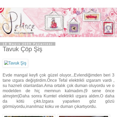
18 Mayıs 2009 Pazartesi
Tavuk Çöp Şiş
Evde mangal keyfi çok güzel oluyor...Evlendiğimden beri 3
tane ızgara değiştirdim.Önce Tefal elektrikli ızgaram vardı ,
su hazneli olanlardan.Ama ortalık çok duman oluyordu ve o
modelden de hiç memnun kalmadım.(9 sene önce
almıştım)Daha sonra Kumtel elektrikli ızgara aldım.O daha
da kötü çıktı.Izgara yaparken göz gözü
görmüyordu,inanılmaz koku ve duman çıkartıyordu.