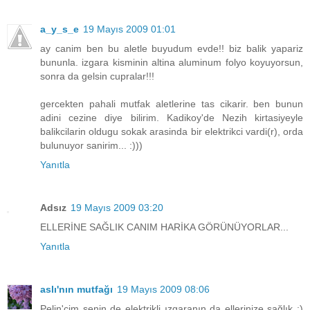
a_y_s_e
19 Mayıs 2009 01:01
ay canim ben bu aletle buyudum evde!! biz balik yapariz
bununla. izgara kisminin altina aluminum folyo koyuyorsun,
sonra da gelsin cupralar!!!
gercekten pahali mutfak aletlerine tas cikarir. ben bunun
adini cezine diye bilirim. Kadikoy'de Nezih kirtasiyeyle
balikcilarin oldugu sokak arasinda bir elektrikci vardi(r), orda
bulunuyor sanirim... :)))
Yanıtla
Adsız
19 Mayıs 2009 03:20
ELLERİNE SAĞLIK CANIM HARİKA GÖRÜNÜYORLAR...
Yanıtla
aslı'nın mutfağı
19 Mayıs 2009 08:06
Pelin'cim senin de elektrikli ızgaranın da ellerinize sağlık :)