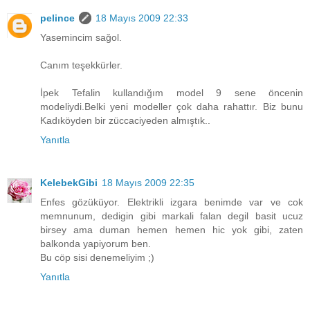
pelince
18 Mayıs 2009 22:33
Yasemincim sağol.
Canım teşekkürler.
İpek Tefalin kullandığım model 9 sene öncenin
modeliydi.Belki yeni modeller çok daha rahattır. Biz bunu
Kadıköyden bir züccaciyeden almıştık..
Yanıtla
KelebekGibi
18 Mayıs 2009 22:35
Enfes gözüküyor. Elektrikli izgara benimde var ve cok
memnunum, dedigin gibi markali falan degil basit ucuz
birsey ama duman hemen hemen hic yok gibi, zaten
balkonda yapiyorum ben.
Bu cöp sisi denemeliyim ;)
Yanıtla