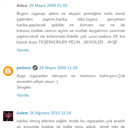
Adsız
26 Mayıs 2009 01:03
Bugün ızgarayı aldım ve akşam yemeğine nefis tavuk
şişlerden yaptım,harika oldu.Izgara gerçekten
harika,şaşılacak şekilde ne dumanı var ne de
kokusu,mutfak camını açtım ve mutfak tezgahının üzerinde
yaptım,etraf da kirlenmedi.Üstelik çok ucuz,sadece 28 lira
büyük boyu.TEŞEKKÜRLER PELİN...SEVGİLER... AYŞE
Yanıtla
pelince
26 Mayıs 2009 11:28
Ayşe ızgaradan almışsın ve memnun kalmışsın.Çok
sevindim,afiyet olsun :)
Sevgiler.
Yanıtla
özlem
26 Ağustos 2010 11:54
harika olmuş ellerine sağlık. bizde bu ızgaradan çok aradık
ve sonunda bulduk ve hafta sonu aldıık. şimdi iyiki de