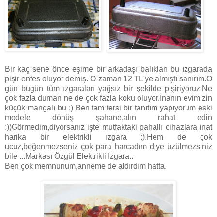
Bir kaç sene önce eşime bir arkadaşı balıkları bu ızgarada
pişir enfes oluyor demiş. O zaman 12 TL'ye almıştı sanırım.O
gün bugün tüm ızgaraları yağsız bir şekilde pişiriyoruz.Ne
çok fazla duman ne de çok fazla koku oluyor.İnanın evimizin
küçük mangalı bu :) Ben tam tersi bir tanıtım yapıyorum eski
modele dönüş şahane,alın rahat edin
:))Görmedim,diyorsanız işte mutfaktaki pahallı cihazlara inat
harika bir elektrikli ızgara :).Hem de çok
ucuz,beğenmezseniz çok para harcadım diye üzülmezsiniz
bile ...Markası Özgül Elektrikli Izgara..
Ben çok memnunum,anneme de aldırdım hatta.