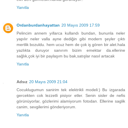
Yanıtla
Ordanburdanhayattan
20 Mayıs 2009 17:59
Pelincim annem yıllarca kullandı bundan, bununla neler
yapılır neler valla ayne dediğin gibi modern şeyler çıktı
mertlik bozuldu. hem ucuz hem de çok iş gören bir alet.hala
yazlıkta duruyor sanırım bizim emektar da.ellerine
sağlık,çok iyi bir paylaşım bu bak,satışlar nasıl artacak
Yanıtla
Adsız
20 Mayıs 2009 21:04
Cocuklugumun sanirim tek elektrikli modeli:) Bu izgarada
gercekten cok lezzetli pisiyor etler. Senin sisler de nefis
görünüyorlar, gözlerimi alamiyorum fotodan. Ellerine saglik
canim, sevgilerimi gönderiyorum.
Yanıtla