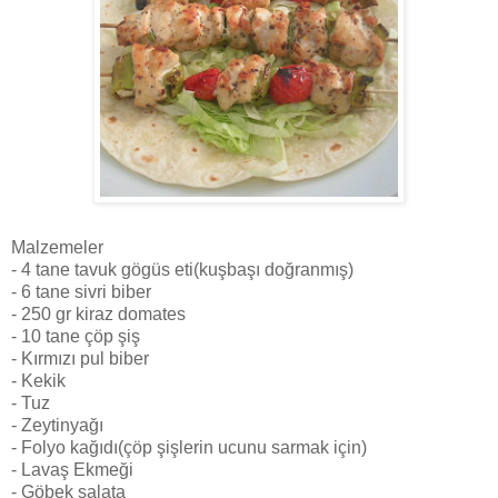
Malzemeler
- 4 tane tavuk gögüs eti(kuşbaşı doğranmış)
- 6 tane sivri biber
- 250 gr kiraz domates
- 10 tane çöp şiş
- Kırmızı pul biber
- Kekik
- Tuz
- Zeytinyağı
- Folyo kağıdı(çöp şişlerin ucunu sarmak için)
- Lavaş Ekmeği
- Göbek salata