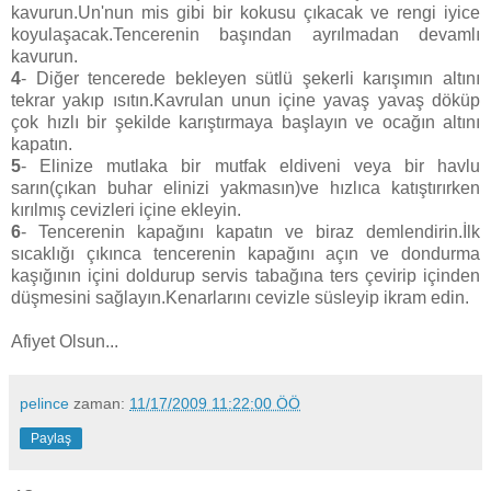
kavurun.Un'nun mis gibi bir kokusu çıkacak ve rengi iyice
koyulaşacak.Tencerenin başından ayrılmadan devamlı
kavurun.
4
- Diğer tencerede bekleyen sütlü şekerli karışımın altını
tekrar yakıp ısıtın.Kavrulan unun içine yavaş yavaş döküp
çok hızlı bir şekilde karıştırmaya başlayın ve ocağın altını
kapatın.
5
- Elinize mutlaka bir mutfak eldiveni veya bir havlu
sarın(çıkan buhar elinizi yakmasın)ve hızlıca katıştırırken
kırılmış cevizleri içine ekleyin.
6
- Tencerenin kapağını kapatın ve biraz demlendirin.İlk
sıcaklığı çıkınca tencerenin kapağını açın ve dondurma
kaşığının içini doldurup servis tabağına ters çevirip içinden
düşmesini sağlayın.Kenarlarını cevizle süsleyip ikram edin.
Afiyet Olsun...
pelince
zaman:
11/17/2009 11:22:00 ÖÖ
Paylaş