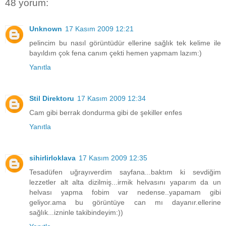
48 yorum:
Unknown
17 Kasım 2009 12:21
pelincim bu nasıl görüntüdür ellerine sağlık tek kelime ile
bayıldım çok fena canım çekti hemen yapmam lazım:)
Yanıtla
Stil Direktoru
17 Kasım 2009 12:34
Cam gibi berrak dondurma gibi de şekiller enfes
Yanıtla
sihirlirloklava
17 Kasım 2009 12:35
Tesadüfen uğrayıverdim sayfana...baktım ki sevdiğim
lezzetler alt alta dizilmiş...irmik helvasını yaparım da un
helvası yapma fobim var nedense..yapamam gibi
geliyor.ama bu görüntüye can mı dayanır.ellerine
sağlık...izninle takibindeyim:))