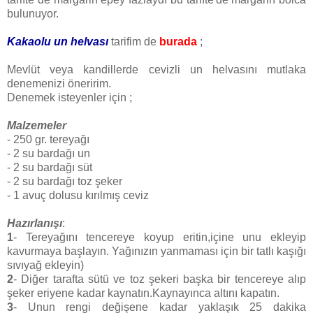
bulunuyor.
Kakaolu un helvası
tarifim de
burada
;
Mevlüt veya kandillerde cevizli un helvasını mutlaka
denemenizi öneririm.
Denemek isteyenler için ;
Malzemeler
- 250 gr. tereyağı
- 2 su bardağı un
- 2 su bardağı süt
- 2 su bardağı toz şeker
- 1 avuç dolusu kırılmış ceviz
Hazırlanışı
:
1
- Tereyağını tencereye koyup eritin,içine unu ekleyip
kavurmaya başlayın. Yağınızın yanmaması için bir tatlı kaşığı
sıvıyağ ekleyin)
2
- Diğer tarafta sütü ve toz şekeri başka bir tencereye alıp
şeker eriyene kadar kaynatın.Kaynayınca altını kapatın.
3
- Unun rengi değişene kadar yaklaşık 25 dakika