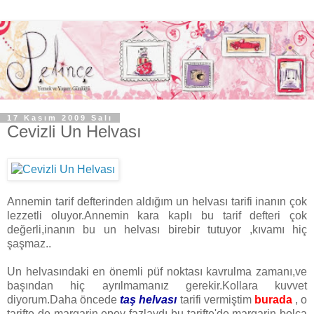
17 Kasım 2009 Salı
Cevizli Un Helvası
Annemin tarif defterinden aldığım un helvası tarifi inanın çok
lezzetli oluyor.Annemin kara kaplı bu tarif defteri çok
değerli,inanın bu un helvası birebir tutuyor ,kıvamı hiç
şaşmaz..
Un helvasındaki en önemli püf noktası kavrulma zamanı,ve
başından hiç ayrılmamanız gerekir.Kollara kuvvet
diyorum.Daha öncede
taş helvası
tarifi vermiştim
burada
, o
tarifte de margarin epey fazlaydı bu tarifte'de margarin bolca