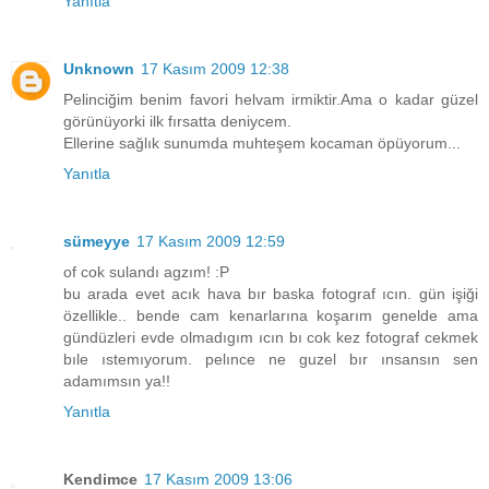
Yanıtla
Unknown
17 Kasım 2009 12:38
Pelinciğim benim favori helvam irmiktir.Ama o kadar güzel
görünüyorki ilk fırsatta deniycem.
Ellerine sağlık sunumda muhteşem kocaman öpüyorum...
Yanıtla
sümeyye
17 Kasım 2009 12:59
of cok sulandı agzım! :P
bu arada evet acık hava bır baska fotograf ıcın. gün işiği
özellikle.. bende cam kenarlarına koşarım genelde ama
gündüzleri evde olmadıgım ıcın bı cok kez fotograf cekmek
bıle ıstemıyorum. pelınce ne guzel bır ınsansın sen
adamımsın ya!!
Yanıtla
Kendimce
17 Kasım 2009 13:06