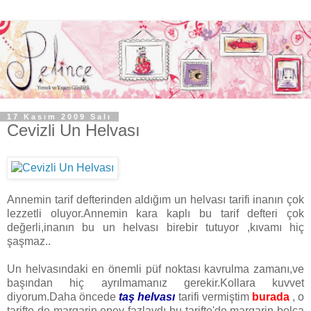
17 Kasım 2009 Salı
Cevizli Un Helvası
Annemin tarif defterinden aldığım un helvası tarifi inanın çok
lezzetli oluyor.Annemin kara kaplı bu tarif defteri çok
değerli,inanın bu un helvası birebir tutuyor ,kıvamı hiç
şaşmaz..
Un helvasındaki en önemli püf noktası kavrulma zamanı,ve
başından hiç ayrılmamanız gerekir.Kollara kuvvet
diyorum.Daha öncede
taş helvası
tarifi vermiştim
burada
, o
tarifte de margarin epey fazlaydı bu tarifte'de margarin bolca