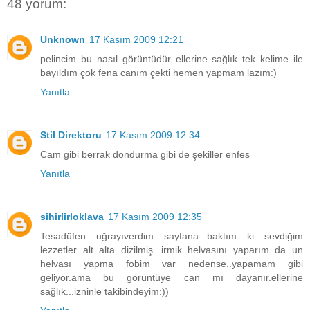
48 yorum:
Unknown
17 Kasım 2009 12:21
pelincim bu nasıl görüntüdür ellerine sağlık tek kelime ile
bayıldım çok fena canım çekti hemen yapmam lazım:)
Yanıtla
Stil Direktoru
17 Kasım 2009 12:34
Cam gibi berrak dondurma gibi de şekiller enfes
Yanıtla
sihirlirloklava
17 Kasım 2009 12:35
Tesadüfen uğrayıverdim sayfana...baktım ki sevdiğim
lezzetler alt alta dizilmiş...irmik helvasını yaparım da un
helvası yapma fobim var nedense..yapamam gibi
geliyor.ama bu görüntüye can mı dayanır.ellerine
sağlık...izninle takibindeyim:))