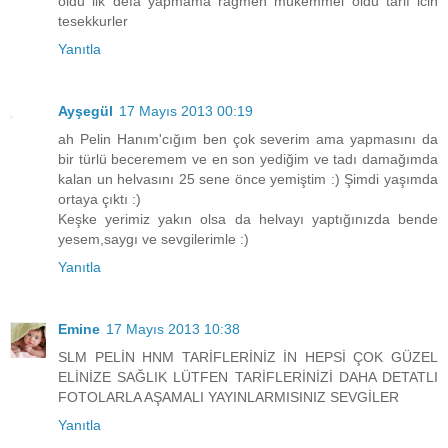
oldu ilk defa yapmama ragmen mukemmel oldu tarif icin
tesekkurler
Yanıtla
Ayşegül
17 Mayıs 2013 00:19
ah Pelin Hanım'cığım ben çok severim ama yapmasını da
bir türlü beceremem ve en son yediğim ve tadı damağımda
kalan un helvasını 25 sene önce yemiştim :) Şimdi yaşımda
ortaya çıktı :)
Keşke yerimiz yakın olsa da helvayı yaptığınızda bende
yesem,saygı ve sevgilerimle :)
Yanıtla
Emine
17 Mayıs 2013 10:38
SLM PELİN HNM TARİFLERİNİZ İN HEPSİ ÇOK GÜZEL
ELİNİZE SAĞLIK LÜTFEN TARİFLERİNİZİ DAHA DETATLI
FOTOLARLA AŞAMALI YAYINLARMISINIZ SEVGİLER
Yanıtla