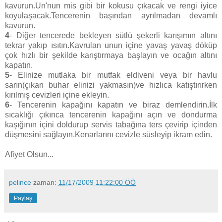
kavurun.Un'nun mis gibi bir kokusu çıkacak ve rengi iyice
koyulaşacak.Tencerenin başından ayrılmadan devamlı
kavurun.
4
- Diğer tencerede bekleyen sütlü şekerli karışımın altını
tekrar yakıp ısıtın.Kavrulan unun içine yavaş yavaş döküp
çok hızlı bir şekilde karıştırmaya başlayın ve ocağın altını
kapatın.
5
- Elinize mutlaka bir mutfak eldiveni veya bir havlu
sarın(çıkan buhar elinizi yakmasın)ve hızlıca katıştırırken
kırılmış cevizleri içine ekleyin.
6
- Tencerenin kapağını kapatın ve biraz demlendirin.İlk
sıcaklığı çıkınca tencerenin kapağını açın ve dondurma
kaşığının içini doldurup servis tabağına ters çevirip içinden
düşmesini sağlayın.Kenarlarını cevizle süsleyip ikram edin.
Afiyet Olsun...
pelince
zaman:
11/17/2009 11:22:00 ÖÖ
Paylaş