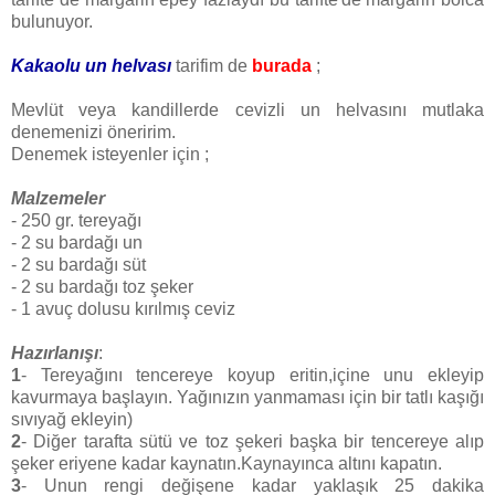
bulunuyor.
Kakaolu un helvası
tarifim de
burada
;
Mevlüt veya kandillerde cevizli un helvasını mutlaka
denemenizi öneririm.
Denemek isteyenler için ;
Malzemeler
- 250 gr. tereyağı
- 2 su bardağı un
- 2 su bardağı süt
- 2 su bardağı toz şeker
- 1 avuç dolusu kırılmış ceviz
Hazırlanışı
:
1
- Tereyağını tencereye koyup eritin,içine unu ekleyip
kavurmaya başlayın. Yağınızın yanmaması için bir tatlı kaşığı
sıvıyağ ekleyin)
2
- Diğer tarafta sütü ve toz şekeri başka bir tencereye alıp
şeker eriyene kadar kaynatın.Kaynayınca altını kapatın.
3
- Unun rengi değişene kadar yaklaşık 25 dakika