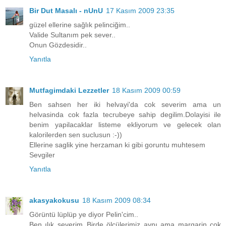
Bir Dut Masalı - nUnU
17 Kasım 2009 23:35
güzel ellerine sağlık pelinciğim..
Valide Sultanım pek sever..
Onun Gözdesidir..
Yanıtla
Mutfagimdaki Lezzetler
18 Kasım 2009 00:59
Ben sahsen her iki helvayi'da cok severim ama un
helvasinda cok fazla tecrubeye sahip degilim.Dolayisi ile
benim yapilacaklar listeme ekliyorum ve gelecek olan
kalorilerden sen suclusun :-))
Ellerine saglik yine herzaman ki gibi goruntu muhtesem
Sevgiler
Yanıtla
akasyakokusu
18 Kasım 2009 08:34
Görüntü lüplüp ye diyor Pelin'cim..
Ben ılık severim..Birde ölçülerimiz aynı ama margarin çok