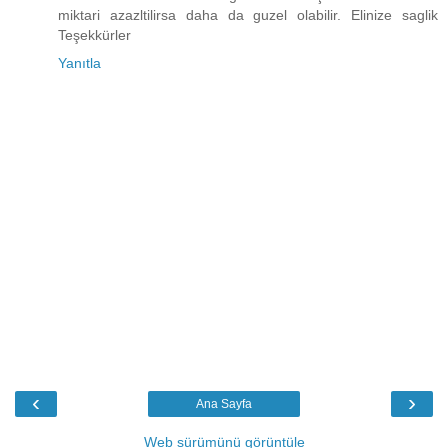
miktari azazltilirsa daha da guzel olabilir. Elinize saglik
Teşekkürler
Yanıtla
‹
›
Ana Sayfa
Web sürümünü görüntüle