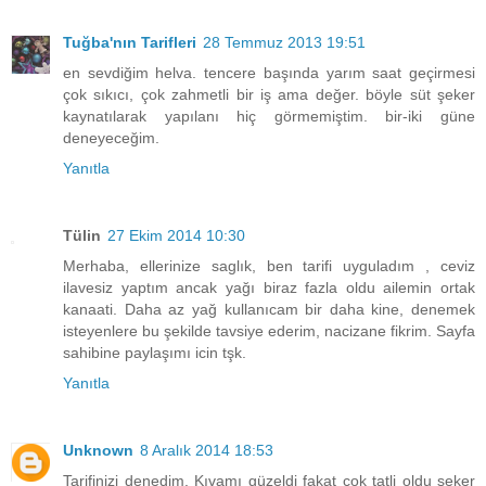
Tuğba'nın Tarifleri
28 Temmuz 2013 19:51
en sevdiğim helva. tencere başında yarım saat geçirmesi
çok sıkıcı, çok zahmetli bir iş ama değer. böyle süt şeker
kaynatılarak yapılanı hiç görmemiştim. bir-iki güne
deneyeceğim.
Yanıtla
Tülin
27 Ekim 2014 10:30
Merhaba, ellerinize saglık, ben tarifi uyguladım , ceviz
ilavesiz yaptım ancak yağı biraz fazla oldu ailemin ortak
kanaati. Daha az yağ kullanıcam bir daha kine, denemek
isteyenlere bu şekilde tavsiye ederim, nacizane fikrim. Sayfa
sahibine paylaşımı icin tşk.
Yanıtla
Unknown
8 Aralık 2014 18:53
Tarifinizi denedim. Kıvamı güzeldi fakat çok tatli oldu seker