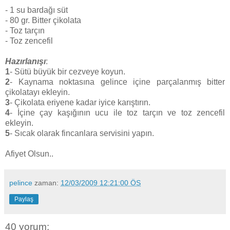
- 1 su bardağı süt
- 80 gr. Bitter çikolata
- Toz tarçın
- Toz zencefil
Hazırlanışı
:
1
- Sütü büyük bir cezveye koyun.
2
- Kaynama noktasına gelince içine parçalanmış bitter
çikolatayı ekleyin.
3
- Çikolata eriyene kadar iyice karıştırın.
4
- İçine çay kaşığının ucu ile toz tarçın ve toz zencefil
ekleyin.
5
- Sıcak olarak fincanlara servisini yapın.
Afiyet Olsun..
pelince
zaman:
12/03/2009 12:21:00 ÖS
Paylaş
40 yorum: