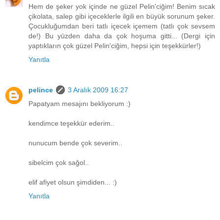
Hem de şeker yok içinde ne güzel Pelin'ciğim! Benim sıcak
çikolata, salep gibi içeceklerle ilgili en büyük sorunum şeker.
Çocukluğumdan beri tatlı içecek içemem (tatlı çok sevsem
de!) Bu yüzden daha da çok hoşuma gitti... (Dergi için
yaptıkların çok güzel Pelin'ciğim, hepsi için teşekkürler!)
Yanıtla
pelince
3 Aralık 2009 16:27
Papatyam mesajını bekliyorum :)
kendimce teşekkür ederim..
nunucum bende çok severim..
sibelcim çok sağol..
elif afiyet olsun şimdiden... :)
Yanıtla