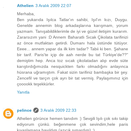
Athelien
3 Aralık 2009 22:07
Merhaba,
Ben yukarıda Işılca Tatlar'ın sahibi, Işıl'ın kızı, Duygu.
Genelde annemin blog arkadaşlarına karışmam, yorum
yazmam. Tanışabildiklerimle de iyi ve güzel iletişim kurarım.
Zararsızım yani :D Annem Baharatlı Sıcak Çikolata tarifinizi
az önce mutfaktan getirdi. Dumanı hala üstünde tütüyor.
Eeee... annem yapar da ilk kim tadar? Tabii ki ben. Şahane
bir tarif. Paris'te içip de aah nerde bu tat Türkiye'de??"
demiştim hep. Anca toz sıcak çikolatadan alıp evde süte
karıştırdığımızda nesquickten farkı olmadığını anlayınca
hüsrana uğramıştım. Fakat sizin tarifiniz bambaşka bir şey.
Zencefil ve tarçın çok ayrı bir tat vermiş. Paylaşımınız için
çooookk teşekkürler.
Yanıtla
pelince
3 Aralık 2009 22:33
Athelien görünce hemen tanıdım :) Sevgili Işılı çok sıkı takip
ediyorum çünkü. beğenmene çok sevindim,hele paris
kıyaslamana bayıldım (azıcık şımardım) :)