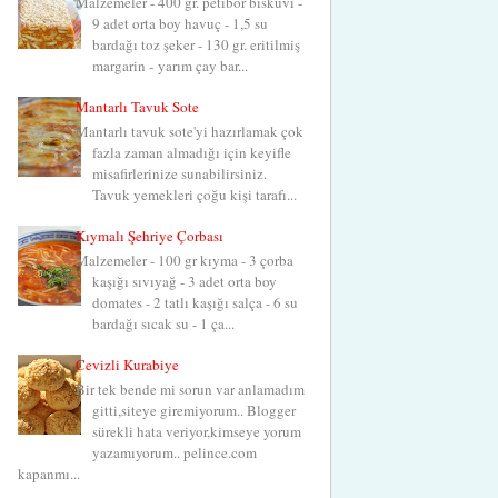
Malzemeler - 400 gr. petibör bisküvi -
9 adet orta boy havuç - 1,5 su
bardağı toz şeker - 130 gr. eritilmiş
margarin - yarım çay bar...
Mantarlı Tavuk Sote
Mantarlı tavuk sote'yi hazırlamak çok
fazla zaman almadığı için keyifle
misafirlerinize sunabilirsiniz.
Tavuk yemekleri çoğu kişi tarafı...
Kıymalı Şehriye Çorbası
Malzemeler - 100 gr kıyma - 3 çorba
kaşığı sıvıyağ - 3 adet orta boy
domates - 2 tatlı kaşığı salça - 6 su
bardağı sıcak su - 1 ça...
Cevizli Kurabiye
Bir tek bende mi sorun var anlamadım
gitti,siteye giremiyorum.. Blogger
sürekli hata veriyor,kimseye yorum
yazamıyorum.. pelince.com
kapanmı...