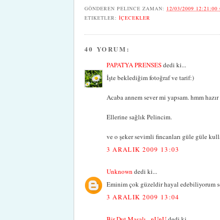
GÖNDEREN
PELINCE
ZAMAN:
12/03/2009 12:21:00
ETIKETLER:
İÇECEKLER
40 YORUM:
PAPATYA PRENSES
dedi ki...
İşte beklediğim fotoğraf ve tarif:)
Acaba annem sever mi yapsam. hmm hazır e
Ellerine sağlık Pelincim.
ve o şeker sevimli fincanları güle güle kull
3 ARALIK 2009 13:03
Unknown
dedi ki...
Eminim çok güzeldir hayal edebiliyorum soğ
3 ARALIK 2009 13:04
Bir Dut Masalı - nUnU
dedi ki...