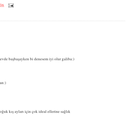
 ÖS
vde başbaşayken bi denesem iyi olur galiba:)
an:)
uk kış ayları için çok ideal ellerine sağlık