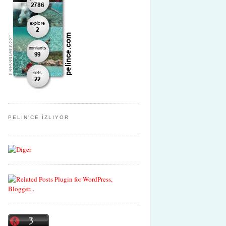
PELIN'CE İZLIYOR