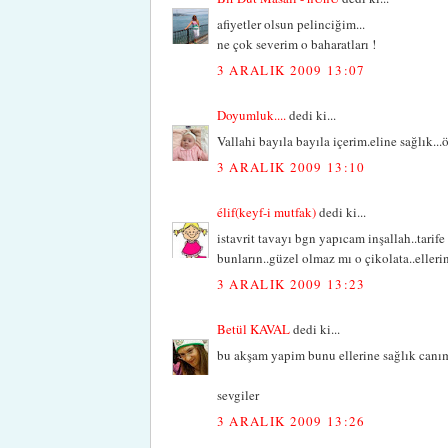
afiyetler olsun pelinciğim...
ne çok severim o baharatları !
3 ARALIK 2009 13:07
Doyumluk....
dedi ki...
Vallahi bayıla bayıla içerim.eline sağlık..
3 ARALIK 2009 13:10
élif(keyf-i mutfak)
dedi ki...
istavrit tavayı bgn yapıcam inşallah..tari
bunların..güzel olmaz mı o çikolata..elleri
3 ARALIK 2009 13:23
Betül KAVAL
dedi ki...
bu akşam yapim bunu ellerine sağlık canı
sevgiler
3 ARALIK 2009 13:26