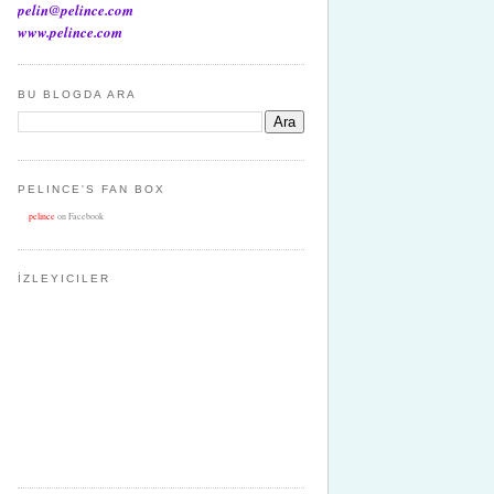
pelin@pelince.com
www.pelince.com
BU BLOGDA ARA
PELINCE'S FAN BOX
pelince
on Facebook
İZLEYICILER