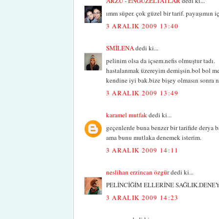
ARZU - ENGÜZELTATLAR
dedi ki...
ımm süper. çok güzel bir tarif. payaşımın iç
3 ARALIK 2009 13:40
SMİLENA
dedi ki...
pelinim olsa da içsem.nefis olmuştur tadı.
hastalanmak üzereyim demişsin.bol bol mey
kendine iyi bak.bize bişey olmasın sonra n
3 ARALIK 2009 13:49
karamel mutfak
dedi ki...
geçenlerde buna benzer bir tarifide derya 
ama bunu mutlaka denemek isterim.
3 ARALIK 2009 14:11
neslihan erzincan özgür
dedi ki...
PELİNCİĞİM ELLERİNE SAĞLIK.DENE
3 ARALIK 2009 14:23