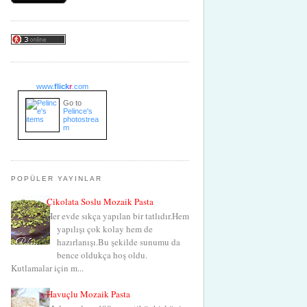
www.
flick
r
.com
Go to
Pelince's
photostrea
m
POPÜLER YAYINLAR
Çikolata Soslu Mozaik Pasta
Her evde sıkça yapılan bir tatlıdır.Hem
yapılışı çok kolay hem de
hazırlanışı.Bu şekilde sunumu da
bence oldukça hoş oldu.
Kutlamalar için m...
Havuçlu Mozaik Pasta