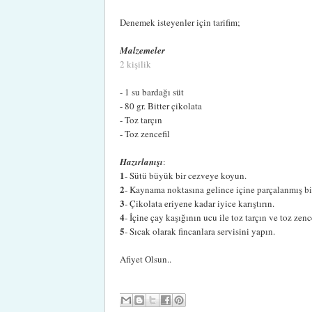
Denemek isteyenler için tarifim;
Malzemeler
2 kişilik
- 1 su bardağı süt
- 80 gr. Bitter çikolata
- Toz tarçın
- Toz zencefil
Hazırlanışı
:
1
- Sütü büyük bir cezveye koyun.
2
- Kaynama noktasına gelince içine parçalanmış bit
3
- Çikolata eriyene kadar iyice karıştırın.
4
- İçine çay kaşığının ucu ile toz tarçın ve toz zenc
5
- Sıcak olarak fincanlara servisini yapın.
Afiyet Olsun..