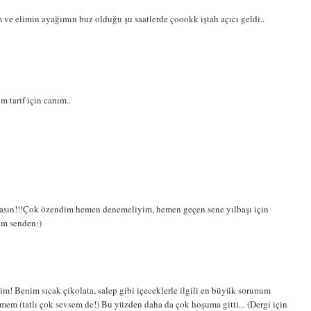
m ve elimin ayağımın buz olduğu şu saatlerde çoookk iştah açıcı geldi..
im tarif için canım..
zdasın!!!Çok özendim hemen denemeliyim, hemen geçen sene yılbaşı için
im senden:)
im! Benim sıcak çikolata, salep gibi içeceklerle ilgili en büyük sorunum
mem (tatlı çok sevsem de!) Bu yüzden daha da çok hoşuma gitti... (Dergi için