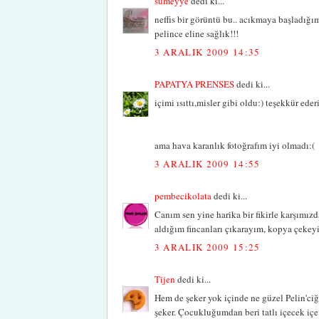
sumeyye
dedi ki...
neffis bir görüntü bu.. acıkmaya başladığı
pelince eline sağlık!!!
3 ARALIK 2009 14:35
PAPATYA PRENSES
dedi ki...
içimi ısıttı,misler gibi oldu:) teşekkür eder
ama hava karanlık fotoğrafım iyi olmadı:(
3 ARALIK 2009 14:55
pembecikolata
dedi ki...
Canım sen yine harika bir fikirle karşımı
aldığım fincanları çıkarayım, kopya çekey
3 ARALIK 2009 15:25
Tijen
dedi ki...
Hem de şeker yok içinde ne güzel Pelin'ciğ
şeker. Çocukluğumdan beri tatlı içecek içe