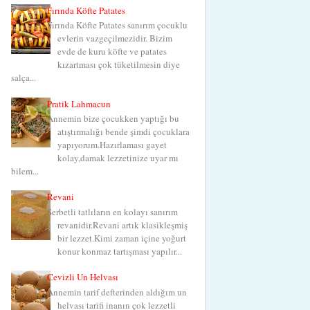
Fırında Köfte Patates
Fırında Köfte Patates sanırım çocuklu
evlerin vazgeçilmezidir. Bizim
evde de kuru köfte ve patates
kızartması çok tüketilmesin diye
salça...
Pratik Lahmacun
Annemin bize çocukken yaptığı bu
atıştırmalığı bende şimdi çocuklara
yapıyorum.Hazırlaması gayet
kolay,damak lezzetinize uyar mı
bilem...
Revani
Şerbetli tatlıların en kolayı sanırım
revanidir.Revani artık klasikleşmiş
bir lezzet.Kimi zaman içine yoğurt
konur konmaz tartışması yapılır...
Cevizli Un Helvası
Annemin tarif defterinden aldığım un
helvası tarifi inanın çok lezzetli