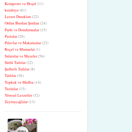
Komposto ve Hoşaf
(11)
kurabiye
(61)
Lezzet Durakları
(22)
Ordan Burdan Şurdan
(24)
Parfe ve Dondurmalar
(15)
Pastalar
(20)
Pilavlar ve Makarnalar
(22)
Reçel ve Marmelat
(1)
Salatalar ve Mezeler
(56)
Sütlü Tatlılar
(22)
Şerbetli Tatlılar
(8)
Tatlılar
(36)
Topkek ve Muffın
(14)
Tuzlular
(15)
Yöresel Lezzetler
(32)
Zeytinyağlılar
(13)