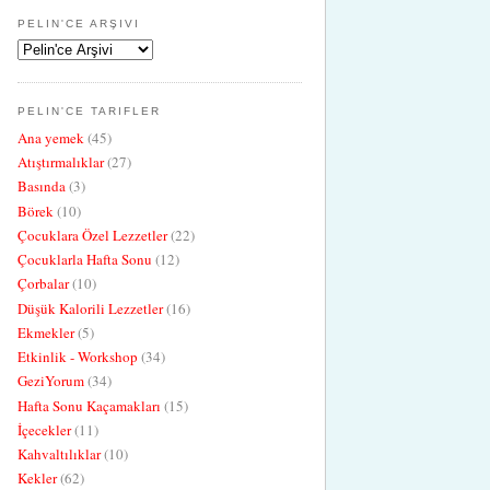
PELIN'CE ARŞIVI
PELIN'CE TARIFLER
Ana yemek
(45)
Atıştırmalıklar
(27)
Basında
(3)
Börek
(10)
Çocuklara Özel Lezzetler
(22)
Çocuklarla Hafta Sonu
(12)
Çorbalar
(10)
Düşük Kalorili Lezzetler
(16)
Ekmekler
(5)
Etkinlik - Workshop
(34)
GeziYorum
(34)
Hafta Sonu Kaçamakları
(15)
İçecekler
(11)
Kahvaltılıklar
(10)
Kekler
(62)