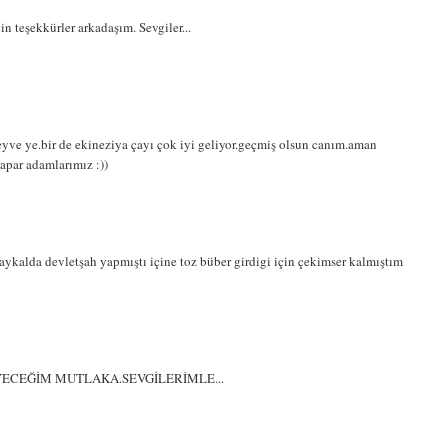
in teşekkürler arkadaşım. Sevgiler...
ve ye.bir de ekineziya çayı çok iyi geliyor.geçmiş olsun canım.aman
apar adamlarımız :))
baykalda devletşah yapmıştı içine toz büber girdigi için çekimser kalmıştım
YECEĞİM MUTLAKA.SEVGİLERİMLE...