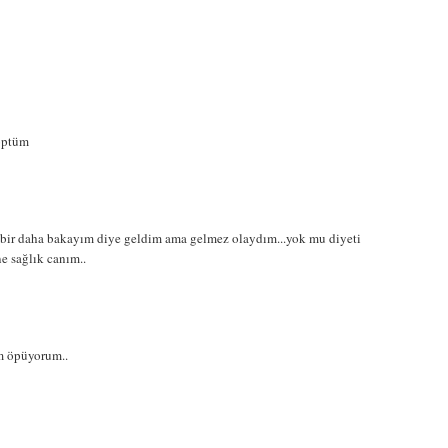
.öptüm
fe bir daha bakayım diye geldim ama gelmez olaydım...yok mu diyeti
ne sağlık canım..
m öpüyorum..