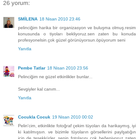
26 yorum:
SMİLENA
18 Nisan 2010 23:46
pelinciğim harika bir organizasyon ve buluşma olmuş.resim
konusunda o tiyoları bekliyoruz.sen zaten bu konuda
profesyonelsin.çok güzel görünüyorsun.öpüyorum seni
Yanıtla
Pembe Tatlar
18 Nisan 2010 23:56
Pelinciğim ne güzel etkinlikler bunlar...
Sevgiyler kal canım...
Yanıtla
Cocukla Cocuk
19 Nisan 2010 00:02
Pelin'cim, etkinlikte fotoğraf çekim tüyoları da harikaymış, iyi
ki katılmışsın. ve bizimle tüyoların görsellerini paylşatığın
için de teşekkürler. senin fotolarını çok beğeniyoruz zaten