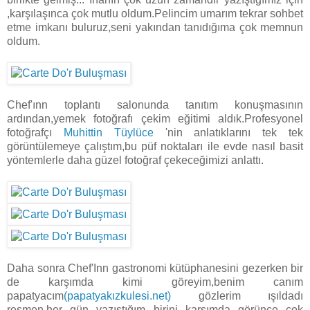
,karşılaşınca çok mutlu oldum.Pelincim umarım tekrar sohbet
etme imkanı buluruz,seni yakından tanıdığıma çok memnun
oldum.
Chef'ınn toplantı salonunda tanıtım konuşmasının
ardından,yemek fotoğrafı çekim eğitimi aldık.Profesyonel
fotoğrafçı
Muhittin Tüylüce
'nin anlatıklarını tek tek
görüntülemeye çalıştım,bu püf noktaları ile evde nasıl basit
yöntemlerle daha güzel fotoğraf çekeceğimizi anlattı.
Daha sonra Chef'Inn gastronomi kütüphanesini gezerken bir
de karşımda kimi göreyim,benim canım
papatyacım
(papatyakızkulesi.net)
gözlerim ışıldadı
resmen,her gün yazıştığım birini karşımda görünce çok