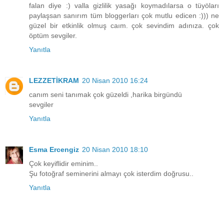
falan diye :) valla gizlilik yasağı koymadılarsa o tüyöları
paylaşsan sanırım tüm bloggerları çok mutlu edicen :))) ne
güzel bir etkinlik olmuş caım. çok sevindim adınıza. çok
öptüm sevgiler.
Yanıtla
LEZZETİKRAM
20 Nisan 2010 16:24
canım seni tanımak çok güzeldi ,harika birgündü
sevgiler
Yanıtla
Esma Ercengiz
20 Nisan 2010 18:10
Çok keyiflidir eminim..
Şu fotoğraf seminerini almayı çok isterdim doğrusu..
Yanıtla