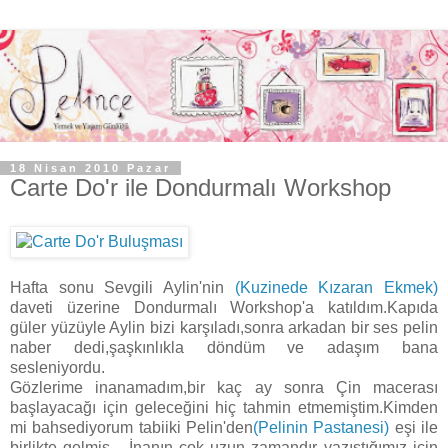
18 Nisan 2010 Pazar
Carte Do'r ile Dondurmalı Workshop
Hafta sonu Sevgili Aylin'nin
(Kuzinede Kızaran Ekmek)
daveti üzerine Dondurmalı Workshop'a katıldım.Kapıda
güler yüzüyle Aylin bizi karşıladı,sonra arkadan bir ses pelin
naber dedi,şaşkınlıkla döndüm ve adaşım bana
sesleniyordu.
Gözlerime inanamadım,bir kaç ay sonra Çin macerası
başlayacağı için geleceğini hiç tahmin etmemiştim.Kimden
mi bahsediyorum tabiiki Pelin'den
(Pelinin Pastanesi)
eşi ile
birlikte gelmiş... İnanın çok uzun zamandır yazıştığımız için