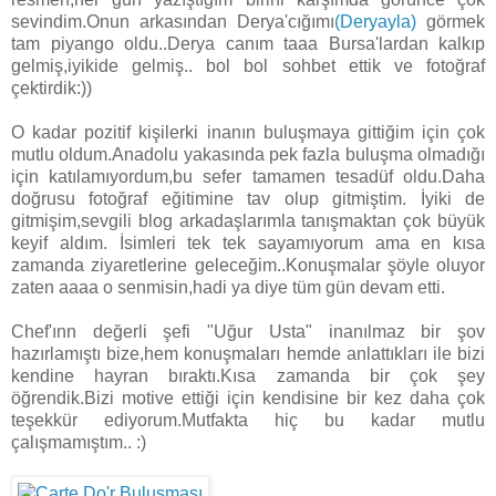
sevindim.Onun arkasından Derya'cığımı
(Deryayla)
görmek
tam piyango oldu..Derya canım taaa Bursa'lardan kalkıp
gelmiş,iyikide gelmiş.. bol bol sohbet ettik ve fotoğraf
çektirdik:))
O kadar pozitif kişilerki inanın buluşmaya gittiğim için çok
mutlu oldum.Anadolu yakasında pek fazla buluşma olmadığı
için katılamıyordum,bu sefer tamamen tesadüf oldu.Daha
doğrusu fotoğraf eğitimine tav olup gitmiştim. İyiki de
gitmişim,sevgili blog arkadaşlarımla tanışmaktan çok büyük
keyif aldım. İsimleri tek tek sayamıyorum ama en kısa
zamanda ziyaretlerine geleceğim..Konuşmalar şöyle oluyor
zaten aaaa o senmisin,hadi ya diye tüm gün devam etti.
Chef'ınn değerli şefi "Uğur Usta" inanılmaz bir şov
hazırlamıştı bize,hem konuşmaları hemde anlattıkları ile bizi
kendine hayran bıraktı.Kısa zamanda bir çok şey
öğrendik.Bizi motive ettiği için kendisine bir kez daha çok
teşekkür ediyorum.Mutfakta hiç bu kadar mutlu
çalışmamıştım.. :)