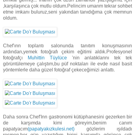
,karşılaşınca çok mutlu oldum.Pelincim umarım tekrar sohbet
etme imkanı buluruz,seni yakından tanıdığıma çok memnun
oldum.
Chef'ınn toplantı salonunda tanıtım konuşmasının
ardından,yemek fotoğrafı çekim eğitimi aldık.Profesyonel
fotoğrafçı
Muhittin Tüylüce
'nin anlatıklarını tek tek
görüntülemeye çalıştım,bu püf noktaları ile evde nasıl basit
yöntemlerle daha güzel fotoğraf çekeceğimizi anlattı.
Daha sonra Chef'Inn gastronomi kütüphanesini gezerken bir
de karşımda kimi göreyim,benim canım
papatyacım
(papatyakızkulesi.net)
gözlerim ışıldadı
resmen,her gün yazıştığım birini karşımda görünce çok