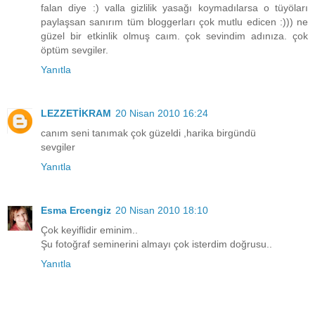
falan diye :) valla gizlilik yasağı koymadılarsa o tüyöları
paylaşsan sanırım tüm bloggerları çok mutlu edicen :))) ne
güzel bir etkinlik olmuş caım. çok sevindim adınıza. çok
öptüm sevgiler.
Yanıtla
LEZZETİKRAM
20 Nisan 2010 16:24
canım seni tanımak çok güzeldi ,harika birgündü
sevgiler
Yanıtla
Esma Ercengiz
20 Nisan 2010 18:10
Çok keyiflidir eminim..
Şu fotoğraf seminerini almayı çok isterdim doğrusu..
Yanıtla