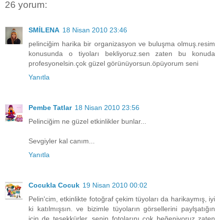
26 yorum:
SMİLENA
18 Nisan 2010 23:46
pelinciğim harika bir organizasyon ve buluşma olmuş.resim
konusunda o tiyoları bekliyoruz.sen zaten bu konuda
profesyonelsin.çok güzel görünüyorsun.öpüyorum seni
Yanıtla
Pembe Tatlar
18 Nisan 2010 23:56
Pelinciğim ne güzel etkinlikler bunlar...
Sevgiyler kal canım...
Yanıtla
Cocukla Cocuk
19 Nisan 2010 00:02
Pelin'cim, etkinlikte fotoğraf çekim tüyoları da harikaymış, iyi
ki katılmışsın. ve bizimle tüyoların görsellerini paylşatığın
için de teşekkürler. senin fotolarını çok beğeniyoruz zaten