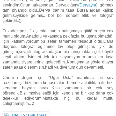
sevindim.Onun arkasından Derya'cığımı
(Deryayla)
görmek
tam piyango oldu..Derya canım taaa Bursa'lardan kalkıp
gelmiş,iyikide gelmiş.. bol bol sohbet ettik ve fotoğraf
çektirdik:))
O kadar pozitif kişilerki inanın buluşmaya gittiğim için çok
mutlu oldum.Anadolu yakasında pek fazla buluşma olmadığı
için katılamıyordum,bu sefer tamamen tesadüf oldu.Daha
doğrusu fotoğraf eğitimine tav olup gitmiştim. İyiki de
gitmişim,sevgili blog arkadaşlarımla tanışmaktan çok büyük
keyif aldım. İsimleri tek tek sayamıyorum ama en kısa
zamanda ziyaretlerine geleceğim..Konuşmalar şöyle oluyor
zaten aaaa o senmisin,hadi ya diye tüm gün devam etti.
Chef'ınn değerli şefi "Uğur Usta" inanılmaz bir şov
hazırlamıştı bize,hem konuşmaları hemde anlattıkları ile bizi
kendine hayran bıraktı.Kısa zamanda bir çok şey
öğrendik.Bizi motive ettiği için kendisine bir kez daha çok
teşekkür ediyorum.Mutfakta hiç bu kadar mutlu
çalışmamıştım.. :)