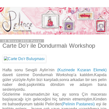
18 Nisan 2010 Pazar
Carte Do'r ile Dondurmalı Workshop
Hafta sonu Sevgili Aylin'nin
(Kuzinede Kızaran Ekmek)
daveti üzerine Dondurmalı Workshop'a katıldım.Kapıda
güler yüzüyle Aylin bizi karşıladı,sonra arkadan bir ses pelin
naber dedi,şaşkınlıkla döndüm ve adaşım bana
sesleniyordu.
Gözlerime inanamadım,bir kaç ay sonra Çin macerası
başlayacağı için geleceğini hiç tahmin etmemiştim.Kimden
mi bahsediyorum tabiiki Pelin'den
(Pelinin Pastanesi)
eşi ile
birlikte gelmiş... İnanın çok uzun zamandır yazıştığımız için