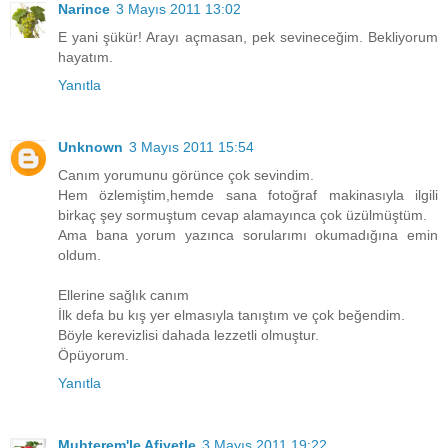
Narince
3 Mayıs 2011 13:02
E yani şükür! Arayı açmasan, pek sevineceğim. Bekliyorum
hayatım.
Yanıtla
Unknown
3 Mayıs 2011 15:54
Canım yorumunu görünce çok sevindim.
Hem özlemiştim,hemde sana fotoğraf makinasıyla ilgili
birkaç şey sormuştum cevap alamayınca çok üzülmüştüm.
Ama bana yorum yazınca sorularımı okumadığına emin
oldum.
Ellerine sağlık canım
İlk defa bu kış yer elmasıyla tanıştım ve çok beğendim.
Böyle kerevizlisi dahada lezzetli olmuştur.
Öpüyorum.
Yanıtla
Muhterem'le Afiyetle
3 Mayıs 2011 19:22