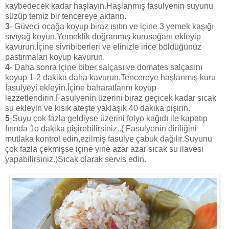
kaybedecek kadar haşlayın.Haşlanmış fasulyenin suyunu
süzüp temiz bir tencereye aktarın.
3
- Güveci ocağa koyup biraz ısıtın ve içine 3 yemek kaşığı
sıvıyağ koyun.Yemeklik doğranmış kurusoğanı ekleyip
kavurun.İçine sivribiberleri ve elinizle irice böldüğünüz
pastırmaları koyup kavurun.
4
- Daha sonra içine biber salçası ve domates salçasını
koyup 1-2 dakika daha kavurun.Tencereye haşlanmış kuru
fasulyeyi ekleyin.İçine baharatlarını koyup
lezzetlendirin.Fasulyenin üzerini biraz geçicek kadar sıcak
su ekleyin ve kısık ateşte yaklaşık 40 dakika pişirin.
5
-Suyu çok fazla geldiyse üzerini folyo kağıdı ile kapatıp
fırında 1o dakika pişirebilirsiniz..( Fasulyenin diriliğini
mutlaka kontrol edin,ezilmiş fasulye çabuk dağılır.Suyunu
çok fazla çekmişse içine yine azar azar sıcak su ilavesi
yapabilirsiniz.)Sıcak olarak servis edin.