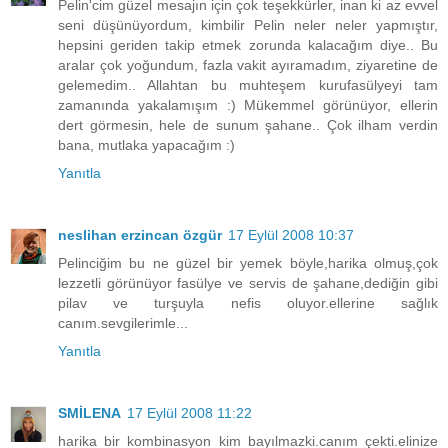
Pelin'cim güzel mesajın için çok teşekkürler, inan ki az evvel
seni düşünüyordum, kimbilir Pelin neler neler yapmıştır,
hepsini geriden takip etmek zorunda kalacağım diye.. Bu
aralar çok yoğundum, fazla vakit ayıramadım, ziyaretine de
gelemedim.. Allahtan bu muhteşem kurufasülyeyi tam
zamanında yakalamışım :) Mükemmel görünüyor, ellerin
dert görmesin, hele de sunum şahane.. Çok ilham verdin
bana, mutlaka yapacağım :)
Yanıtla
neslihan erzincan özgür
17 Eylül 2008 10:37
Pelinciğim bu ne güzel bir yemek böyle,harika olmuş,çok
lezzetli görünüyor fasülye ve servis de şahane,dediğin gibi
pilav ve turşuyla nefis oluyor.ellerine sağlık
canım.sevgilerimle...
Yanıtla
SMİLENA
17 Eylül 2008 11:22
harika bir kombinasyon kim bayılmazki.canım çekti.elinize