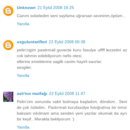
Unknown
21 Eylül 2008 16:25
Canım sobeledim seni sayfama uğrarsan sevinirim,öptüm...
Yanıtla
ozguluntarifleri
22 Eylül 2008 00:38
pelin'cigim pastirmali guvecte kuru fasulye uffff lezzetini az
cok tahmin edebiliyorum nefis otesi.
ellerine emeklerine saglik canim hayirli saurlar.
sevgiler.
Yanıtla
aslı'nın mutfağı
22 Eylül 2008 11:47
Pelin'cim sonunda vakit bulmaya başladım, döndüm.. Seni
de çok özledim.. Pastırmalı kurufasülye fotoğrafına bir ömür
baksam sıkılmam ama senden yeni yazılar okumak da ayrı
bir keyif.. Merakla bekliyorum :)
Yanıtla