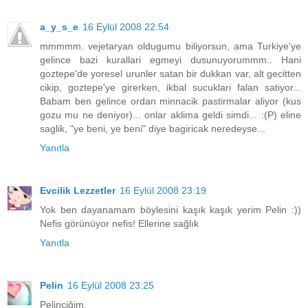
a_y_s_e
16 Eylül 2008 22:54
mmmmm. vejetaryan oldugumu biliyorsun, ama Turkiye'ye
gelince bazi kurallari egmeyi dusunuyorummm.. Hani
goztepe'de yoresel urunler satan bir dukkan var, alt gecitten
cikip, goztepe'ye girerken, ikbal sucuklari falan satiyor...
Babam ben gelince ordan minnacik pastirmalar aliyor (kus
gozu mu ne deniyor)... onlar aklima geldi simdi... :(P) eline
saglik, "ye beni, ye beni" diye bagiricak neredeyse...
Yanıtla
Evcilik Lezzetler
16 Eylül 2008 23:19
Yok ben dayanamam böylesini kaşık kaşık yerim Pelin :))
Nefis görünüyor nefis! Ellerine sağlık
Yanıtla
Pelin
16 Eylül 2008 23:25
Pelinciğim,