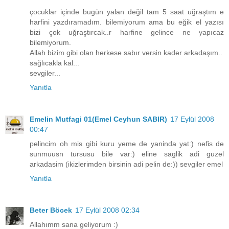
çocuklar içinde bugün yalan değil tam 5 saat uğraştım e
harfini yazdıramadım. bilemiyorum ama bu eğik el yazısı
bizi çok uğraştırcak..r harfine gelince ne yapıcaz
bilemiyorum.
Allah bizim gibi olan herkese sabır versin kader arkadaşım..
sağlıcakla kal...
sevgiler...
Yanıtla
Emelin Mutfagi 01(Emel Ceyhun SABIR)
17 Eylül 2008
00:47
pelincim oh mis gibi kuru yeme de yaninda yat:) nefis de
sunmuusn tursusu bile var:) eline saglik adi guzel
arkadasim (ikizlerimden birsinin adi pelin de:)) sevgiler emel
Yanıtla
Beter Böcek
17 Eylül 2008 02:34
Allahımm sana geliyorum :)