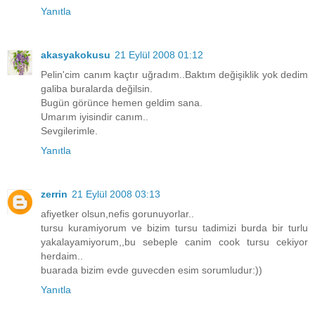
Yanıtla
akasyakokusu
21 Eylül 2008 01:12
Pelin'cim canım kaçtır uğradım..Baktım değişiklik yok dedim
galiba buralarda değilsin.
Bugün görünce hemen geldim sana.
Umarım iyisindir canım..
Sevgilerimle.
Yanıtla
zerrin
21 Eylül 2008 03:13
afiyetker olsun,nefis gorunuyorlar..
tursu kuramiyorum ve bizim tursu tadimizi burda bir turlu
yakalayamiyorum,,bu sebeple canim cook tursu cekiyor
herdaim..
buarada bizim evde guvecden esim sorumludur:))
Yanıtla