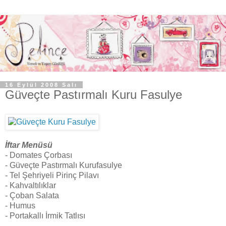
16 Eylül 2008 Salı
Güveçte Pastırmalı Kuru Fasulye
İftar Menüsü
- Domates Çorbası
- Güveçte Pastırmalı Kurufasulye
- Tel Şehriyeli Pirinç Pilavı
- Kahvaltılıklar
- Çoban Salata
- Humus
- Portakallı İrmik Tatlısı