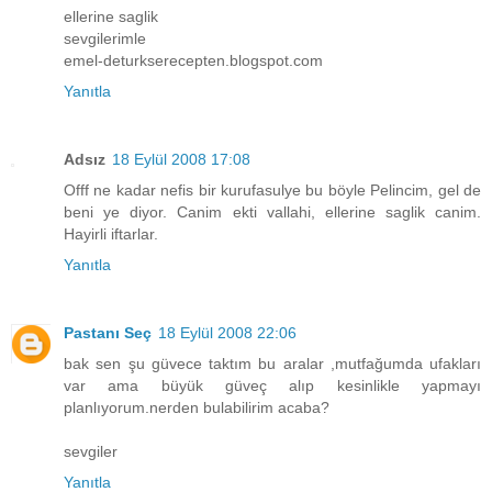
ellerine saglik
sevgilerimle
emel-deturkserecepten.blogspot.com
Yanıtla
Adsız
18 Eylül 2008 17:08
Offf ne kadar nefis bir kurufasulye bu böyle Pelincim, gel de
beni ye diyor. Canim ekti vallahi, ellerine saglik canim.
Hayirli iftarlar.
Yanıtla
Pastanı Seç
18 Eylül 2008 22:06
bak sen şu güvece taktım bu aralar ,mutfağumda ufakları
var ama büyük güveç alıp kesinlikle yapmayı
planlıyorum.nerden bulabilirim acaba?
sevgiler
Yanıtla