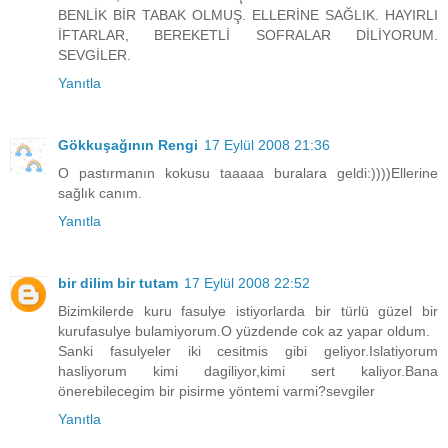
BENLİK BİR TABAK OLMUŞ. ELLERİNE SAĞLIK. HAYIRLI
İFTARLAR, BEREKETLİ SOFRALAR DİLİYORUM.
SEVGİLER.
Yanıtla
Gökkuşağının Rengi
17 Eylül 2008 21:36
O pastırmanın kokusu taaaaa buralara geldi:))))Ellerine
sağlık canım.
Yanıtla
bir dilim bir tutam
17 Eylül 2008 22:52
Bizimkilerde kuru fasulye istiyorlarda bir türlü güzel bir
kurufasulye bulamiyorum.O yüzdende cok az yapar oldum.
Sanki fasulyeler iki cesitmis gibi geliyor.Islatiyorum
hasliyorum kimi dagiliyor,kimi sert kaliyor.Bana
önerebilecegim bir pisirme yöntemi varmi?sevgiler
Yanıtla