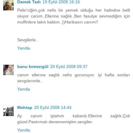
Damak Tadı
19 Eylül 2008 16:16
Pelin'ciğim,çok nefis bir yemek olduğu her halindne belli
oluyor canım..Ellerine sağlık..Ben fasulye sevmediğim için
muffinlere takılı kaldım..))Harikasın canım!!
Sevgilerle..
Yanıtla
banu kırmızıgül
20 Eylül 2008 09:37
canım ellerıne saglık nefıs gorunuyor. iyi hafta sonları
sevgılerımle..
Yanıtla
Mehtap
20 Eylül 2008 14:44
Ay canım iştahım kabardı.Ellerine sağlık.Çok
güzel.Pastırmalı denememiştim.sevgiler.
Yanıtla