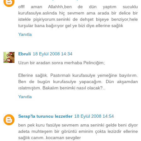
offf aman Allahhh,ben de dün yaptım sucuklu
kurufasulye.aslında hiç sevmem ama arada bir delice bir
istekle pişiriyorum.seninki de dehşet bişeye benziyor,hele
turşular bana bağırıyor gel ye bizi diye.ellerine sağlık
Yanıtla
Ebruli
18 Eylül 2008 14:34
Uzun bir aradan sonra merhaba Pelinciğim;
Ellerine sağlık. Pastırmalı kurufasulye yemeğine bayılırım.
Ben de bugün kurufasulye yapacağım. Dün akşamdan
ıslatmıştım. Bakalım benimki nasıl olacak?..
Yanıtla
Serap'la turuncu lezzetler
18 Eylül 2008 14:54
ben pek kuru fasülye sevmem ama seninki gelde beni diyor
adeta muhteşem bir görüntü eminim çokta lezizdir ellerine
sağlık canım..kocaman sevgiler