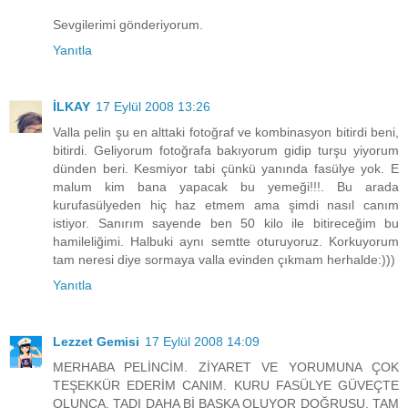
Sevgilerimi gönderiyorum.
Yanıtla
İLKAY
17 Eylül 2008 13:26
Valla pelin şu en alttaki fotoğraf ve kombinasyon bitirdi beni,
bitirdi. Geliyorum fotoğrafa bakıyorum gidip turşu yiyorum
dünden beri. Kesmiyor tabi çünkü yanında fasülye yok. E
malum kim bana yapacak bu yemeği!!!. Bu arada
kurufasülyeden hiç haz etmem ama şimdi nasıl canım
istiyor. Sanırım sayende ben 50 kilo ile bitireceğim bu
hamileliğimi. Halbuki aynı semtte oturuyoruz. Korkuyorum
tam neresi diye sormaya valla evinden çıkmam herhalde:)))
Yanıtla
Lezzet Gemisi
17 Eylül 2008 14:09
MERHABA PELİNCİM. ZİYARET VE YORUMUNA ÇOK
TEŞEKKÜR EDERİM CANIM. KURU FASÜLYE GÜVEÇTE
OLUNCA, TADI DAHA Bİ BAŞKA OLUYOR DOĞRUSU. TAM