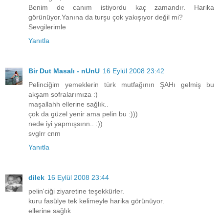
Benim de canım istiyordu kaç zamandır. Harika
görünüyor.Yanına da turşu çok yakışıyor değil mi?
Sevgilerimle
Yanıtla
Bir Dut Masalı - nUnU
16 Eylül 2008 23:42
Pelinciğim yemeklerin türk mutfağının ŞAHı gelmiş bu
akşam sofralarımıza :)
maşallahh ellerine sağlık..
çok da güzel yenir ama pelin bu :)))
nede iyi yapmışsınn.. :))
svglrr cnm
Yanıtla
dilek
16 Eylül 2008 23:44
pelin'ciği ziyaretine teşekkürler.
kuru fasülye tek kelimeyle harika görünüyor.
ellerine sağlık