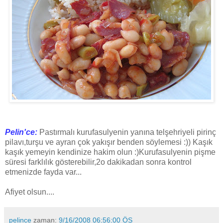
Pelin'ce:
Pastırmalı kurufasulyenin yanına telşehriyeli pirinç
pilavı,turşu ve ayran çok yakışır benden söylemesi :)) Kaşık
kaşık yemeyin kendinize hakim olun :)Kurufasulyenin pişme
süresi farklılık gösterebilir,2o dakikadan sonra kontrol
etmenizde fayda var...
Afiyet olsun....
pelince
zaman:
9/16/2008 06:56:00 ÖS