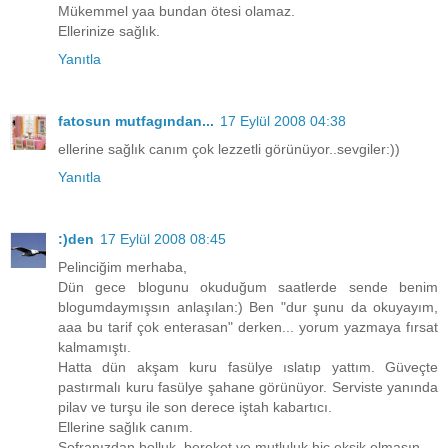
Mükemmel yaa bundan ötesi olamaz.
Ellerinize sağlık.
Yanıtla
fatosun mutfagından...
17 Eylül 2008 04:38
ellerine sağlık canım çok lezzetli görünüyor..sevgiler:))
Yanıtla
:)den
17 Eylül 2008 08:45
Pelinciğim merhaba,
Dün gece blogunu okuduğum saatlerde sende benim
blogumdaymışsın anlaşılan:) Ben "dur şunu da okuyayım,
aaa bu tarif çok enterasan" derken... yorum yazmaya fırsat
kalmamıştı.
Hatta dün akşam kuru fasülye ıslatıp yattım. Güveçte
pastırmalı kuru fasülye şahane görünüyor. Serviste yanında
pilav ve turşu ile son derece iştah kabartıcı.
Ellerine sağlık canım.
Sofranızdan bolluk, bereket ve mutluluk hiç eksik olmasın.