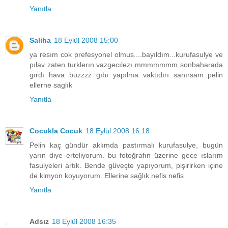
Yanıtla
Saliha
18 Eylül 2008 15:00
ya resım cok prefesyonel olmus....bayıldım...kurufasulye ve
pılav zaten turklerın vazgecılezı mmmmmmm sonbaharada
gırdı hava buzzzz gıbı yapılma vaktıdırı sanırsam..pelin
ellerne saglık
Yanıtla
Cocukla Cocuk
18 Eylül 2008 16:18
Pelin kaç gündür aklımda pastırmalı kurufasulye, bugün
yarın diye erteliyorum. bu fotoğrafın üzerine gece ıslarım
fasulyeleri artık. Bende güveçte yapıyorum, pişirirken içine
de kimyon koyuyorum. Ellerine sağlık nefis nefis
Yanıtla
Adsız
18 Eylül 2008 16:35