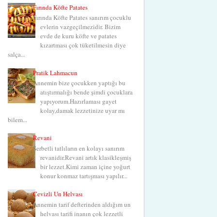
Fırında Köfte Patates
Fırında Köfte Patates sanırım çocuklu
evlerin vazgeçilmezidir. Bizim
evde de kuru köfte ve patates
kızartması çok tüketilmesin diye
salça...
Pratik Lahmacun
Annemin bize çocukken yaptığı bu
atıştırmalığı bende şimdi çocuklara
yapıyorum.Hazırlaması gayet
kolay,damak lezzetinize uyar mı
bilem...
Revani
Şerbetli tatlıların en kolayı sanırım
revanidir.Revani artık klasikleşmiş
bir lezzet.Kimi zaman içine yoğurt
konur konmaz tartışması yapılır...
Cevizli Un Helvası
Annemin tarif defterinden aldığım un
helvası tarifi inanın çok lezzetli