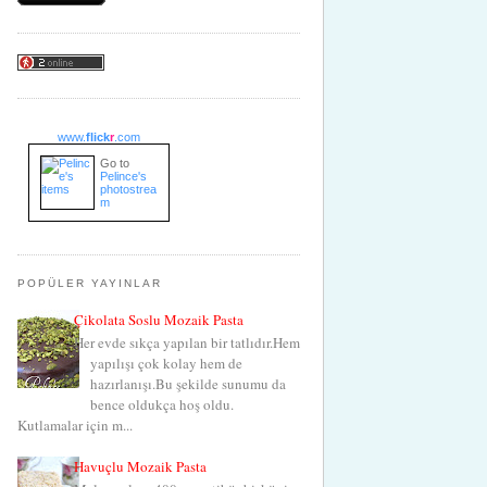
www.
flick
r
.com
Go to
Pelince's
photostrea
m
POPÜLER YAYINLAR
Çikolata Soslu Mozaik Pasta
Her evde sıkça yapılan bir tatlıdır.Hem
yapılışı çok kolay hem de
hazırlanışı.Bu şekilde sunumu da
bence oldukça hoş oldu.
Kutlamalar için m...
Havuçlu Mozaik Pasta