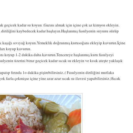
ak geçicek kadar su koyun .Gazını almak için içine çok az kimyon ekleyin.
z diriliğini kaybedecek kadar haşlayın.Haşlanmış fasulyenin suyunu süzüp
mek kaşığı sıvıyağ koyun.Yemeklik doğranmış kurusoğanı ekleyip kavurun.İçine
aları koyup kavurun.
asını koyup 1-2 dakika daha kavurun.Tencereye haşlanmış kuru fasulyeyi
sulyenin üzerini biraz geçicek kadar sıcak su ekleyin ve kısık ateşte yaklaşık
apatıp fırında 1o dakika pişirebilirsiniz..( Fasulyenin diriliğini mutlaka
ok fazla çekmişse içine yine azar azar sıcak su ilavesi yapabilirsiniz.)Sıcak