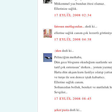
Mükemmel yaa bundan ötesi olamaz.
Ellerinize sağlık.
17 EYLÜL 2008 02:34
fatosun mutfagından...
dedi ki...
ellerine sağlık canım çok lezzetli görünüyor
17 EYLÜL 2008 04:38
:)den
dedi ki...
Pelinciğim merhaba,
Dün gece blogunu okuduğum saatlerde sen
tarif çok enterasan" derken... yorum yazmay
Hatta dün akşam kuru fasülye ıslatıp yattı
ve turşu ile son derece iştah kabartıcı.
Ellerine sağlık canım.
Sofranızdan bolluk, bereket ve mutluluk h
Sevgiler...
17 EYLÜL 2008 08:45
şeker pasta
dedi ki...