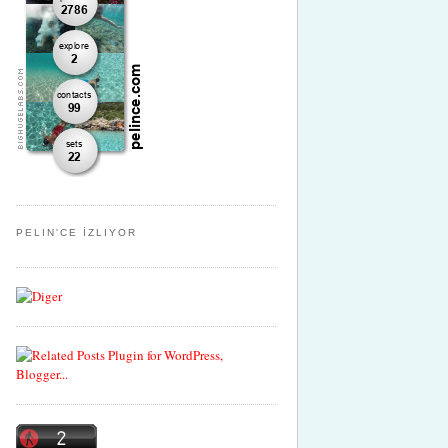
PELIN'CE İZLIYOR