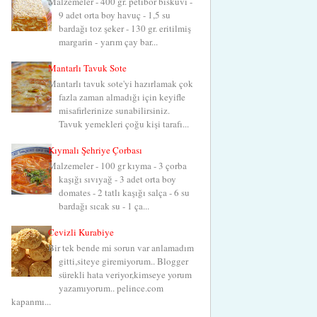
Malzemeler - 400 gr. petibör bisküvi -
9 adet orta boy havuç - 1,5 su
bardağı toz şeker - 130 gr. eritilmiş
margarin - yarım çay bar...
Mantarlı Tavuk Sote
Mantarlı tavuk sote'yi hazırlamak çok
fazla zaman almadığı için keyifle
misafirlerinize sunabilirsiniz.
Tavuk yemekleri çoğu kişi tarafı...
Kıymalı Şehriye Çorbası
Malzemeler - 100 gr kıyma - 3 çorba
kaşığı sıvıyağ - 3 adet orta boy
domates - 2 tatlı kaşığı salça - 6 su
bardağı sıcak su - 1 ça...
Cevizli Kurabiye
Bir tek bende mi sorun var anlamadım
gitti,siteye giremiyorum.. Blogger
sürekli hata veriyor,kimseye yorum
yazamıyorum.. pelince.com
kapanmı...