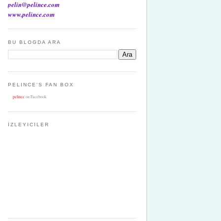
pelin@pelince.com
www.pelince.com
BU BLOGDA ARA
PELINCE'S FAN BOX
pelince
on Facebook
İZLEYICILER