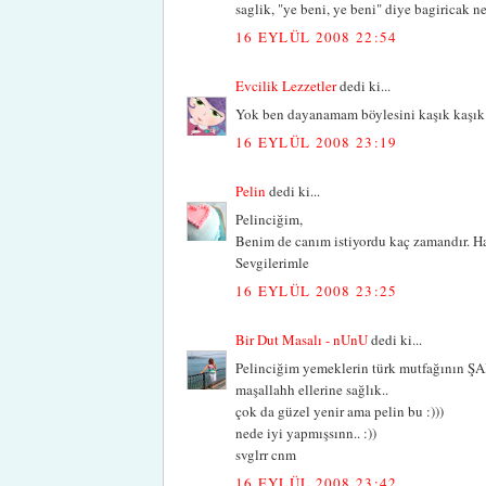
saglik, "ye beni, ye beni" diye bagiricak ne
16 EYLÜL 2008 22:54
Evcilik Lezzetler
dedi ki...
Yok ben dayanamam böylesini kaşık kaşık ye
16 EYLÜL 2008 23:19
Pelin
dedi ki...
Pelinciğim,
Benim de canım istiyordu kaç zamandır. Ha
Sevgilerimle
16 EYLÜL 2008 23:25
Bir Dut Masalı - nUnU
dedi ki...
Pelinciğim yemeklerin türk mutfağının ŞAH
maşallahh ellerine sağlık..
çok da güzel yenir ama pelin bu :)))
nede iyi yapmışsınn.. :))
svglrr cnm
16 EYLÜL 2008 23:42