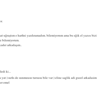
r.
at uğraştım e harfini yazdıramadım. bilemiyorum ama bu eğik el yazısı bizi
caz bilemiyorum.
kader arkadaşım..
edi ki...
yat:) nefis de sunmuusn tursusu bile var:) eline saglik adi guzel arkadasim
ler emel