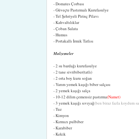
- Domates Çorbası
- Güveçte Pastırmalı Kurufasulye
- Tel Şehriyeli Pirinç Pilavı
- Kahvaltılıklar
- Çoban Salata
- Humus
- Portakallı İrmik Tatlısı
Malzemeler
- 2 su bardağı kurufasulye
- 2 tane sivribiber(tatlı)
- 2 orta boy kuru soğan
- Yarım yemek kaşığı biber salçası
- 2 yemek kaşığı salça
- 10-12 dilim çemensiz pastırma
(Namet)
- 3 yemek kaşığı sıvıyağ
(ben biraz fazla koydum sa
- Tuz
- Kimyon
- Kırmızı pulbiber
- Karabiber
- Kekik