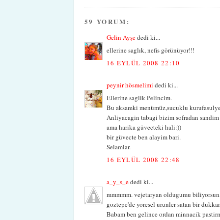
59 YORUM:
Gelin Ayşe
dedi ki...
ellerine saglık, nefis görünüyor!!!
16 EYLÜL 2008 22:10
peynir hösmelimi
dedi ki...
Ellerine saglik Pelincim.
Bu aksamki menümüz,sucuklu kurufasulye v
Anliyacagin tabagi bizim sofradan sandim
ama harika güvecteki hali:))
bir güvecte ben alayim bari.
Selamlar.
16 EYLÜL 2008 22:48
a_y_s_e
dedi ki...
mmmmm. vejetaryan oldugumu biliyorsun, 
goztepe'de yoresel urunler satan bir dukkan 
Babam ben gelince ordan minnacik pastirmala