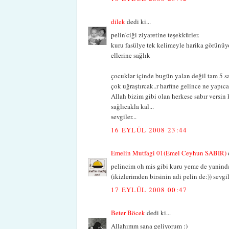
dilek
dedi ki...
pelin'ciği ziyaretine teşekkürler.
kuru fasülye tek kelimeyle harika görünüyo
ellerine sağlık
çocuklar içinde bugün yalan değil tam 5 sa
çok uğraştırcak..r harfine gelince ne yapı
Allah bizim gibi olan herkese sabır versin 
sağlıcakla kal...
sevgiler...
16 EYLÜL 2008 23:44
Emelin Mutfagi 01(Emel Ceyhun SABIR)
d
pelincim oh mis gibi kuru yeme de yaninda 
(ikizlerimden birsinin adi pelin de:)) sevgi
17 EYLÜL 2008 00:47
Beter Böcek
dedi ki...
Allahımm sana geliyorum :)