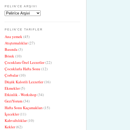
PELIN'CE ARŞIVI
PELIN'CE TARIFLER
Ana yemek
(45)
Atıştırmalıklar
(27)
Basında
(3)
Börek
(10)
Çocuklara Özel Lezzetler
(22)
Çocuklarla Hafta Sonu
(12)
Çorbalar
(10)
Düşük Kalorili Lezzetler
(16)
Ekmekler
(5)
Etkinlik - Workshop
(34)
GeziYorum
(34)
Hafta Sonu Kaçamakları
(15)
İçecekler
(11)
Kahvaltılıklar
(10)
Kekler
(62)