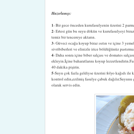
Hazırlanışı:
1
- Bir gece önceden kurufasulyenin üzerini 2 parm
2
- Ertesi gün bu suyu dökün ve kurufasulyeyi bira
temiz bir tencereye aktarın.
3
- Güveci ocağa koyup biraz ısıtın ve içine 3 ye
sivribiberleri ve elinizle irice böldüğünüz pastırm
4
- Daha sonra içine biber salçası ve domates salç
ekleyin.İçine baharatlarını koyup lezzetlendirin.Fa
40 dakika pişirin.
5
-Suyu çok fazla geldiyse üzerini folyo kağıdı ile k
kontrol edin,ezilmiş fasulye çabuk dağılır.Suyunu ç
olarak servis edin.