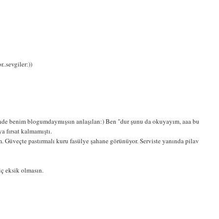
..sevgiler:))
de benim blogumdaymışsın anlaşılan:) Ben "dur şunu da okuyayım, aaa bu
a fırsat kalmamıştı.
m. Güveçte pastırmalı kuru fasülye şahane görünüyor. Serviste yanında pilav
iç eksik olmasın.