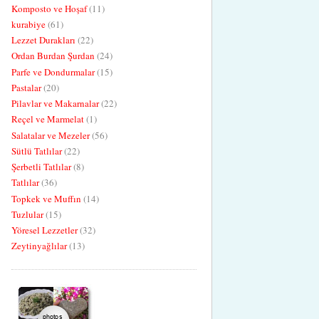
Komposto ve Hoşaf
(11)
kurabiye
(61)
Lezzet Durakları
(22)
Ordan Burdan Şurdan
(24)
Parfe ve Dondurmalar
(15)
Pastalar
(20)
Pilavlar ve Makarnalar
(22)
Reçel ve Marmelat
(1)
Salatalar ve Mezeler
(56)
Sütlü Tatlılar
(22)
Şerbetli Tatlılar
(8)
Tatlılar
(36)
Topkek ve Muffın
(14)
Tuzlular
(15)
Yöresel Lezzetler
(32)
Zeytinyağlılar
(13)