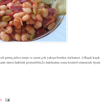
eli pirinç pilavı,turşu ve ayran çok yakışır benden söylemesi :)) Kaşık kaşık
me süresi farklılık gösterebilir,2o dakikadan sonra kontrol etmenizde fayda
ÖS