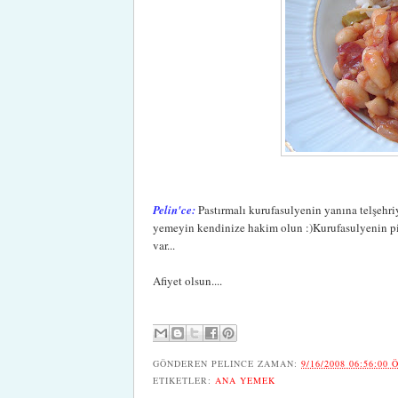
Pelin'ce:
Pastırmalı kurufasulyenin yanına telşehriy
yemeyin kendinize hakim olun :)Kurufasulyenin piş
var...
Afiyet olsun....
GÖNDEREN
PELINCE
ZAMAN:
9/16/2008 06:56:00 
ETIKETLER:
ANA YEMEK