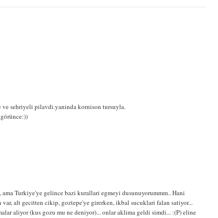
e sehriyeli pilavdi.yaninda kornison tursuyla.
 görünce:))
ama Turkiye'ye gelince bazi kurallari egmeyi dusunuyorummm.. Hani
var, alt gecitten cikip, goztepe'ye girerken, ikbal sucuklari falan satiyor...
r aliyor (kus gozu mu ne deniyor)... onlar aklima geldi simdi... :(P) eline