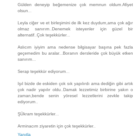
Gülden deneyip beğemenize çok memnun oldum.Afiyet
olsun...
Leyla ciğer ve et birleşimini de ilk kez duydum,ama çok ağır
olmaz sanırım..Denemek isteyenler için güzel bir
alternatif..Çok teşekkürler...
Aslıcım iyiyim ama nedense bilgisayar başına pek fazla
geçemedim bu aralar...Boranın dersleride çok büyük etken
sanırım...
Serap teşekkür ediyorum...
Işıl bizde de eskiden çok sık yapılırdı ama dediğin gibi artık
çok nadir yapılır oldu..Damak lezzetimiz birbirine yakın o
zaman,bende senin yöresel lezzetlerini zevkle takip
ediyorum..
ŞÜkram teşekkürler...
Arminacım ziyaretin için çok teşekkürler..
Yanıtla