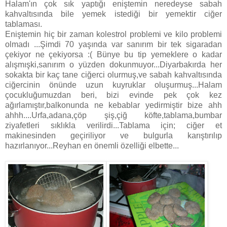
Halam'ın çok sık yaptığı eniştemin neredeyse sabah
kahvaltısında bile yemek istediği bir yemektir ciğer
tablaması.
Eniştemin hiç bir zaman kolestrol problemi ve kilo problemi
olmadı ...Şimdi 70 yaşında var sanırım bir tek sigaradan
çekiyor ne çekiyorsa :( Bünye bu tip yemeklere o kadar
alışmışki,sanırım o yüzden dokunmuyor...Diyarbakırda her
sokakta bir kaç tane ciğerci olurmuş,ve sabah kahvaltısında
ciğercinin önünde uzun kuyruklar oluşurmuş...Halam
çocukluğumuzdan beri, bizi evinde pek çok kez
ağırlamıştır,balkonunda ne kebablar yedirmiştir bize ahh
ahhh....Urfa,adana,çöp şiş,çiğ köfte,tablama,bumbar
ziyafetleri sıklıkla verilirdi...Tablama için; ciğer et
makinesinden geçiriliyor ve bulgurla karıştırılıp
hazırlanıyor...Reyhan en önemli özelliği elbette...