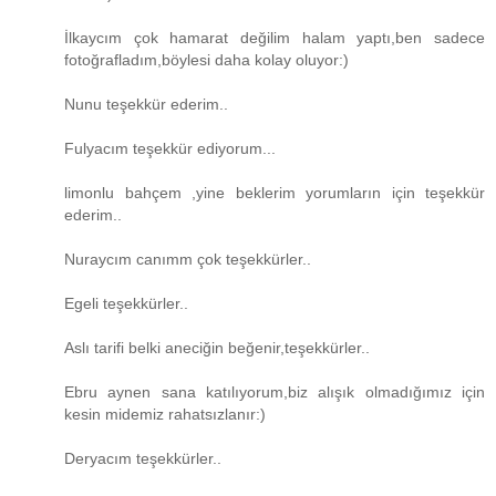
İlkaycım çok hamarat değilim halam yaptı,ben sadece
fotoğrafladım,böylesi daha kolay oluyor:)
Nunu teşekkür ederim..
Fulyacım teşekkür ediyorum...
limonlu bahçem ,yine beklerim yorumların için teşekkür
ederim..
Nuraycım canımm çok teşekkürler..
Egeli teşekkürler..
Aslı tarifi belki aneciğin beğenir,teşekkürler..
Ebru aynen sana katılıyorum,biz alışık olmadığımız için
kesin midemiz rahatsızlanır:)
Deryacım teşekkürler..