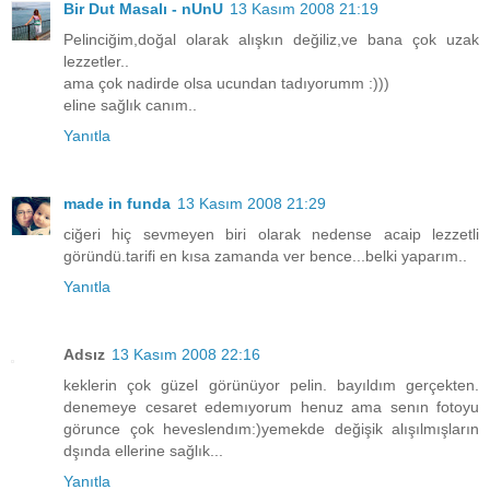
Bir Dut Masalı - nUnU
13 Kasım 2008 21:19
Pelinciğim,doğal olarak alışkın değiliz,ve bana çok uzak
lezzetler..
ama çok nadirde olsa ucundan tadıyorumm :)))
eline sağlık canım..
Yanıtla
made in funda
13 Kasım 2008 21:29
ciğeri hiç sevmeyen biri olarak nedense acaip lezzetli
göründü.tarifi en kısa zamanda ver bence...belki yaparım..
Yanıtla
Adsız
13 Kasım 2008 22:16
keklerin çok güzel görünüyor pelin. bayıldım gerçekten.
denemeye cesaret edemıyorum henuz ama senın fotoyu
görunce çok heveslendım:)yemekde değişik alışılmışların
dşında ellerine sağlık...
Yanıtla