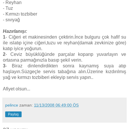
- Reyhan
- Tuz
- Kırmızı tozbiber
- sıvıyağ
Hazırlanışı:
1
- Ciğeri et makinesinden çektirin.İnce bulguru çok hafif su
ile ıslatıp içine ciğeri,tuzu ve reyhan(damak zevkinize göre)
katıp iyice yoğurun.
2
- Ceviz büyüklüğünde parçalar koparıp yuvarlayın ve
ortasına parmağınızla basıp şekil verin.
3
- Biraz dinlendirdikten sonra kaynamış suya atıp
haşlayın.Süzgeçle servis tabağına alın.Üzerine kızdırılmış
yağ ve kırmızı tozbiberi ekleyip servis yapın..
Afiyet olsun...
pelince
zaman:
11/13/2008 06:49:00 ÖS
Paylaş