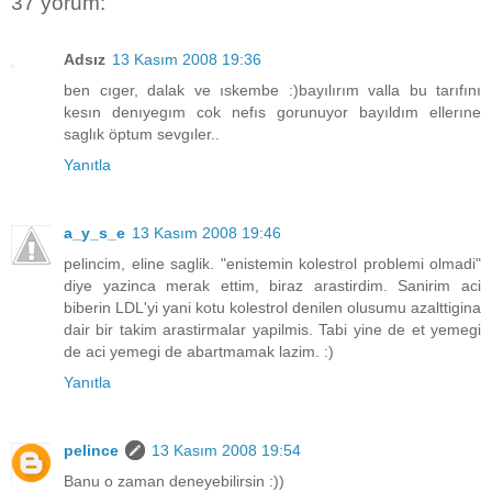
37 yorum:
Adsız
13 Kasım 2008 19:36
ben cıger, dalak ve ıskembe :)bayılırım valla bu tarıfını
kesın denıyegım cok nefıs gorunuyor bayıldım ellerıne
saglık öptum sevgıler..
Yanıtla
a_y_s_e
13 Kasım 2008 19:46
pelincim, eline saglik. "enistemin kolestrol problemi olmadi"
diye yazinca merak ettim, biraz arastirdim. Sanirim aci
biberin LDL'yi yani kotu kolestrol denilen olusumu azalttigina
dair bir takim arastirmalar yapilmis. Tabi yine de et yemegi
de aci yemegi de abartmamak lazim. :)
Yanıtla
pelince
13 Kasım 2008 19:54
Banu o zaman deneyebilirsin :))