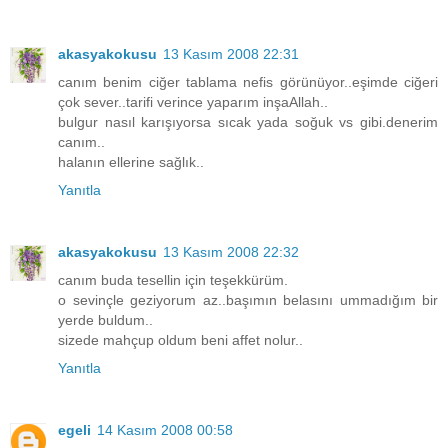
akasyakokusu
13 Kasım 2008 22:31
canım benim ciğer tablama nefis görünüyor..eşimde ciğeri
çok sever..tarifi verince yaparım inşaAllah..
bulgur nasıl karışıyorsa sıcak yada soğuk vs gibi.denerim
canım..
halanın ellerine sağlık..
Yanıtla
akasyakokusu
13 Kasım 2008 22:32
canım buda tesellin için teşekkürüm.
o sevinçle geziyorum az..başımın belasını ummadığım bir
yerde buldum..
sizede mahçup oldum beni affet nolur..
Yanıtla
egeli
14 Kasım 2008 00:58