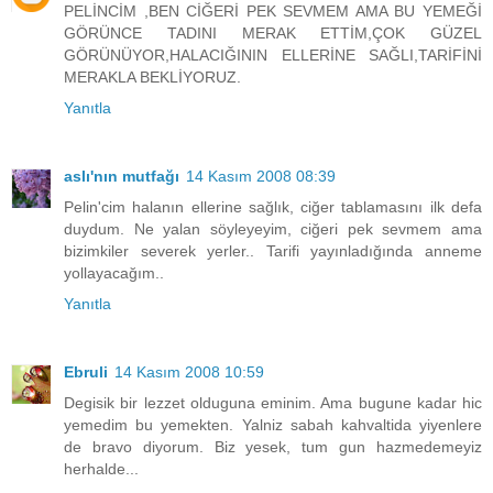
PELİNCİM ,BEN CİĞERİ PEK SEVMEM AMA BU YEMEĞİ
GÖRÜNCE TADINI MERAK ETTİM,ÇOK GÜZEL
GÖRÜNÜYOR,HALACIĞININ ELLERİNE SAĞLI,TARİFİNİ
MERAKLA BEKLİYORUZ.
Yanıtla
aslı'nın mutfağı
14 Kasım 2008 08:39
Pelin'cim halanın ellerine sağlık, ciğer tablamasını ilk defa
duydum. Ne yalan söyleyeyim, ciğeri pek sevmem ama
bizimkiler severek yerler.. Tarifi yayınladığında anneme
yollayacağım..
Yanıtla
Ebruli
14 Kasım 2008 10:59
Degisik bir lezzet olduguna eminim. Ama bugune kadar hic
yemedim bu yemekten. Yalniz sabah kahvaltida yiyenlere
de bravo diyorum. Biz yesek, tum gun hazmedemeyiz
herhalde...