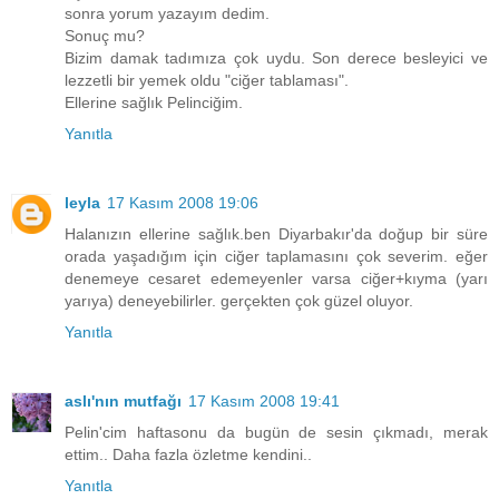
sonra yorum yazayım dedim.
Sonuç mu?
Bizim damak tadımıza çok uydu. Son derece besleyici ve
lezzetli bir yemek oldu "ciğer tablaması".
Ellerine sağlık Pelinciğim.
Yanıtla
leyla
17 Kasım 2008 19:06
Halanızın ellerine sağlık.ben Diyarbakır'da doğup bir süre
orada yaşadığım için ciğer taplamasını çok severim. eğer
denemeye cesaret edemeyenler varsa ciğer+kıyma (yarı
yarıya) deneyebilirler. gerçekten çok güzel oluyor.
Yanıtla
aslı'nın mutfağı
17 Kasım 2008 19:41
Pelin'cim haftasonu da bugün de sesin çıkmadı, merak
ettim.. Daha fazla özletme kendini..
Yanıtla