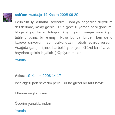
aslı'nın mutfağı
19 Kasım 2008 09:20
Pelin'cim iyi olmana sevindim, Bora'ya başarılar diliyorum
derslerinde, kolay gelsin.. Dün gece rüyamda seni gördüm,
bloga ahşap bir ev fotoğrafı koymuşsun, meğer sizin kışın
tatile gittiğiniz bir evmiş.. Rüya bu ya, birden ben de o
kareye giriyorum, sen balkondasın, etrafı seyrediyorsun.
Aşağıda garajın içinde barbekü yapılıyor.. Güzel bir rüyaydı,
hayırlara gelsin inşallah :) Öpüyorum seni..
Yanıtla
Adsız
19 Kasım 2008 14:17
Ben ciğeri pek severim pelin. Bu ne güzel bir tarif böyle..
Ellerine sağlık olsun.
Öperim yanaklarından
Yanıtla