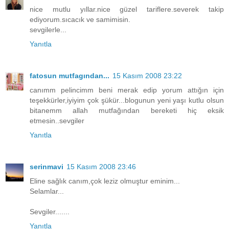
nice mutlu yıllar.nice güzel tariflere.severek takip
ediyorum.sıcacık ve samimisin.
sevgilerle...
Yanıtla
fatosun mutfagından...
15 Kasım 2008 23:22
canımm pelincimm beni merak edip yorum attığın için
teşekkürler,iyiyim çok şükür...blogunun yeni yaşı kutlu olsun
bitanemm allah mutfağından bereketi hiç eksik
etmesin..sevgiler
Yanıtla
serinmavi
15 Kasım 2008 23:46
Eline sağlık canım,çok leziz olmuştur eminim...
Selamlar...
Sevgiler.......
Yanıtla