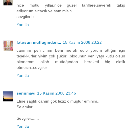
nice mutlu yıllar.nice güzel tariflere.severek takip
ediyorum.sıcacık ve samimisin.
sevgilerle...
Yanıtla
fatosun mutfagından...
15 Kasım 2008 23:22
canımm pelincimm beni merak edip yorum attığın için
teşekkürler,iyiyim çok şükür...blogunun yeni yaşı kutlu olsun
bitanemm allah mutfağından bereketi hiç eksik
etmesin..sevgiler
Yanıtla
serinmavi
15 Kasım 2008 23:46
Eline sağlık canım,çok leziz olmuştur eminim...
Selamlar...
Sevgiler.......
Yanıtla