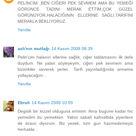
PELİNCİM ,BEN CİĞERİ PEK SEVMEM AMA BU YEMEĞİ
GÖRÜNCE TADINI MERAK ETTİM,ÇOK GÜZEL
GÖRÜNÜYOR,HALACIĞININ ELLERİNE SAĞLI,TARİFİNİ
MERAKLA BEKLİYORUZ.
Yanıtla
aslı'nın mutfağı
14 Kasım 2008 08:39
Pelin'cim halanın ellerine sağlık, ciğer tablamasını ilk defa
duydum. Ne yalan söyleyeyim, ciğeri pek sevmem ama
bizimkiler severek yerler.. Tarifi yayınladığında anneme
yollayacağım..
Yanıtla
Ebruli
14 Kasım 2008 10:59
Degisik bir lezzet olduguna eminim. Ama bugune kadar hic
yemedim bu yemekten. Yalniz sabah kahvaltida yiyenlere
de bravo diyorum. Biz yesek, tum gun hazmedemeyiz
herhalde...