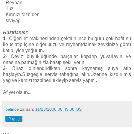
- Reyhan
- Tuz
- Kırmızı tozbiber
- sıvıyağ
Hazırlanışı:
1
- Ciğeri et makinesinden çektirin.İnce bulguru çok hafif su
ile ıslatıp içine ciğeri,tuzu ve reyhan(damak zevkinize göre)
katıp iyice yoğurun.
2
- Ceviz büyüklüğünde parçalar koparıp yuvarlayın ve
ortasına parmağınızla basıp şekil verin.
3
- Biraz dinlendirdikten sonra kaynamış suya atıp
haşlayın.Süzgeçle servis tabağına alın.Üzerine kızdırılmış
yağ ve kırmızı tozbiberi ekleyip servis yapın..
Afiyet olsun...
pelince
zaman:
11/13/2008 06:49:00 ÖS
Paylaş