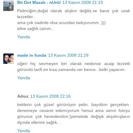
Bir Dut Masalı - nUnU
13 Kasım 2008 21:19
Pelinciğim,doğal olarak alışkın değiliz,ve bana çok uzak
lezzetler..
ama çok nadirde olsa ucundan tadıyorumm :)))
eline sağlık canım..
Yanıtla
made in funda
13 Kasım 2008 21:29
ciğeri hiç sevmeyen biri olarak nedense acaip lezzetli
göründü.tarifi en kısa zamanda ver bence...belki yaparım..
Yanıtla
Adsız
13 Kasım 2008 22:16
keklerin çok güzel görünüyor pelin. bayıldım gerçekten.
denemeye cesaret edemıyorum henuz ama senın fotoyu
görunce çok heveslendım:)yemekde değişik alışılmışların
dşında ellerine sağlık...
Yanıtla