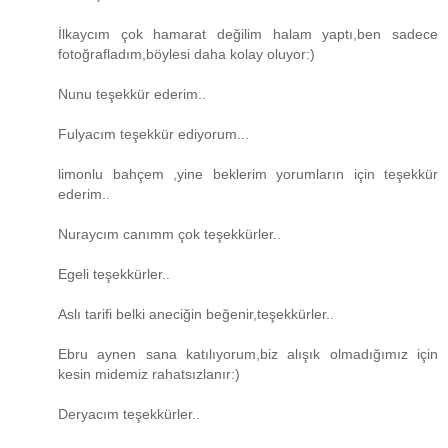
İlkaycım çok hamarat değilim halam yaptı,ben sadece
fotoğrafladım,böylesi daha kolay oluyor:)
Nunu teşekkür ederim..
Fulyacım teşekkür ediyorum...
limonlu bahçem ,yine beklerim yorumların için teşekkür
ederim..
Nuraycım canımm çok teşekkürler..
Egeli teşekkürler..
Aslı tarifi belki aneciğin beğenir,teşekkürler..
Ebru aynen sana katılıyorum,biz alışık olmadığımız için
kesin midemiz rahatsızlanır:)
Deryacım teşekkürler..