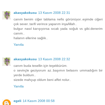
akasyakokusu
13 Kasım 2008 22:31
canım benim ciğer tablama nefis görünüyor..eşimde ciğeri
çok sever..tarifi verince yaparım inşaAllah..
bulgur nasıl karışıyorsa sıcak yada soğuk vs gibi.denerim
canım..
halanın ellerine sağlık..
Yanıtla
akasyakokusu
13 Kasım 2008 22:32
canım buda tesellin için teşekkürüm.
o sevinçle geziyorum az..başımın belasını ummadığım bir
yerde buldum..
sizede mahçup oldum beni affet nolur..
Yanıtla
egeli
14 Kasım 2008 00:58