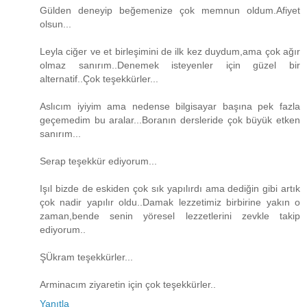
Gülden deneyip beğemenize çok memnun oldum.Afiyet
olsun...
Leyla ciğer ve et birleşimini de ilk kez duydum,ama çok ağır
olmaz sanırım..Denemek isteyenler için güzel bir
alternatif..Çok teşekkürler...
Aslıcım iyiyim ama nedense bilgisayar başına pek fazla
geçemedim bu aralar...Boranın dersleride çok büyük etken
sanırım...
Serap teşekkür ediyorum...
Işıl bizde de eskiden çok sık yapılırdı ama dediğin gibi artık
çok nadir yapılır oldu..Damak lezzetimiz birbirine yakın o
zaman,bende senin yöresel lezzetlerini zevkle takip
ediyorum..
ŞÜkram teşekkürler...
Arminacım ziyaretin için çok teşekkürler..
Yanıtla