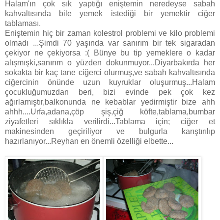
Halam'ın çok sık yaptığı eniştemin neredeyse sabah
kahvaltısında bile yemek istediği bir yemektir ciğer
tablaması.
Eniştemin hiç bir zaman kolestrol problemi ve kilo problemi
olmadı ...Şimdi 70 yaşında var sanırım bir tek sigaradan
çekiyor ne çekiyorsa :( Bünye bu tip yemeklere o kadar
alışmışki,sanırım o yüzden dokunmuyor...Diyarbakırda her
sokakta bir kaç tane ciğerci olurmuş,ve sabah kahvaltısında
ciğercinin önünde uzun kuyruklar oluşurmuş...Halam
çocukluğumuzdan beri, bizi evinde pek çok kez
ağırlamıştır,balkonunda ne kebablar yedirmiştir bize ahh
ahhh....Urfa,adana,çöp şiş,çiğ köfte,tablama,bumbar
ziyafetleri sıklıkla verilirdi...Tablama için; ciğer et
makinesinden geçiriliyor ve bulgurla karıştırılıp
hazırlanıyor...Reyhan en önemli özelliği elbette...