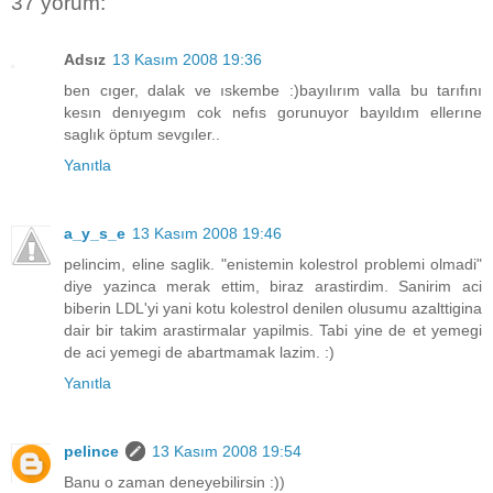
37 yorum:
Adsız
13 Kasım 2008 19:36
ben cıger, dalak ve ıskembe :)bayılırım valla bu tarıfını
kesın denıyegım cok nefıs gorunuyor bayıldım ellerıne
saglık öptum sevgıler..
Yanıtla
a_y_s_e
13 Kasım 2008 19:46
pelincim, eline saglik. "enistemin kolestrol problemi olmadi"
diye yazinca merak ettim, biraz arastirdim. Sanirim aci
biberin LDL'yi yani kotu kolestrol denilen olusumu azalttigina
dair bir takim arastirmalar yapilmis. Tabi yine de et yemegi
de aci yemegi de abartmamak lazim. :)
Yanıtla
pelince
13 Kasım 2008 19:54
Banu o zaman deneyebilirsin :))