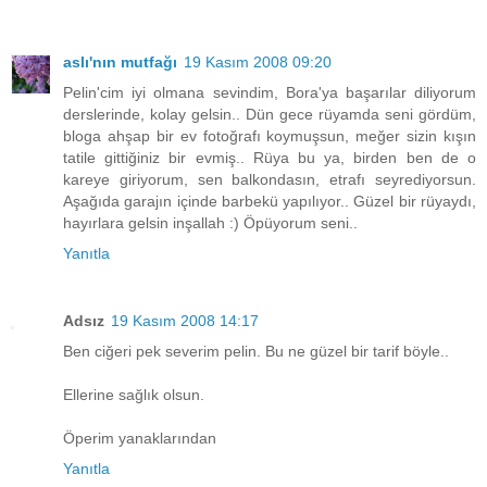
aslı'nın mutfağı
19 Kasım 2008 09:20
Pelin'cim iyi olmana sevindim, Bora'ya başarılar diliyorum
derslerinde, kolay gelsin.. Dün gece rüyamda seni gördüm,
bloga ahşap bir ev fotoğrafı koymuşsun, meğer sizin kışın
tatile gittiğiniz bir evmiş.. Rüya bu ya, birden ben de o
kareye giriyorum, sen balkondasın, etrafı seyrediyorsun.
Aşağıda garajın içinde barbekü yapılıyor.. Güzel bir rüyaydı,
hayırlara gelsin inşallah :) Öpüyorum seni..
Yanıtla
Adsız
19 Kasım 2008 14:17
Ben ciğeri pek severim pelin. Bu ne güzel bir tarif böyle..
Ellerine sağlık olsun.
Öperim yanaklarından
Yanıtla