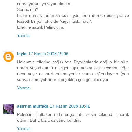
sonra yorum yazayım dedim.
Sonuç mu?
Bizim damak tadımıza çok uydu. Son derece besleyici ve
lezzetli bir yemek oldu "ciğer tablaması".
Ellerine sağlık Pelinciğim.
Yanıtla
leyla
17 Kasım 2008 19:06
Halanızın ellerine sağlık.ben Diyarbakır'da doğup bir süre
orada yaşadığım için ciğer taplamasını çok severim. eğer
denemeye cesaret edemeyenler varsa ciğer+kıyma (yarı
yarıya) deneyebilirler. gerçekten çok güzel oluyor.
Yanıtla
aslı'nın mutfağı
17 Kasım 2008 19:41
Pelin'cim haftasonu da bugün de sesin çıkmadı, merak
ettim.. Daha fazla özletme kendini..
Yanıtla