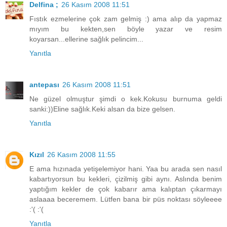
Delfina ;
26 Kasım 2008 11:51
Fıstık ezmelerine çok zam gelmiş :) ama alıp da yapmaz
mıyım bu kekten,sen böyle yazar ve resim
koyarsan...ellerine sağlık pelincim...
Yanıtla
antepası
26 Kasım 2008 11:51
Ne güzel olmuştur şimdi o kek.Kokusu burnuma geldi
sanki:))Eline sağlık.Keki alsan da bize gelsen.
Yanıtla
Kızıl
26 Kasım 2008 11:55
E ama hızınada yetişelemiyor hani. Yaa bu arada sen nasıl
kabartıyorsun bu kekleri, çizilmiş gibi aynı. Aslında benim
yaptığım kekler de çok kabarır ama kalıptan çıkarmayı
aslaaaa beceremem. Lütfen bana bir püs noktası söyleeee
:'( :'(
Yanıtla