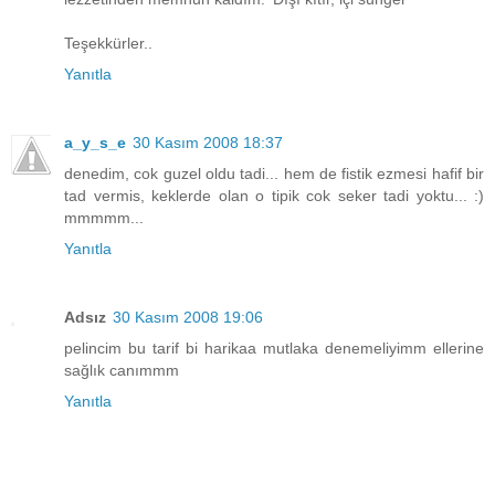
Teşekkürler..
Yanıtla
a_y_s_e
30 Kasım 2008 18:37
denedim, cok guzel oldu tadi... hem de fistik ezmesi hafif bir
tad vermis, keklerde olan o tipik cok seker tadi yoktu... :)
mmmmm...
Yanıtla
Adsız
30 Kasım 2008 19:06
pelincim bu tarif bi harikaa mutlaka denemeliyimm ellerine
sağlık canımmm
Yanıtla