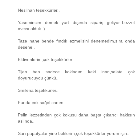
Neslihan teşekkürler..
Yasemincim demek yurt dışında sipariş geliyor..Lezzet
avcısı olduk :)
Taze nane bende fındık ezmelisini denemedim,sıra onda
desene..
Eldivenlerim,çok teşekkürler..
Tijen ben sadece kokladım keki inan,salata çok
doyurucuydu çünkü..
Smilena teşekkürler..
Funda çok sağol canım..
Pelin lezzetinden çok kokusu daha başta çıkarıcı haklısın
aslında..
Sarı papatyalar yine beklerim,çok teşekkürler yorum için..