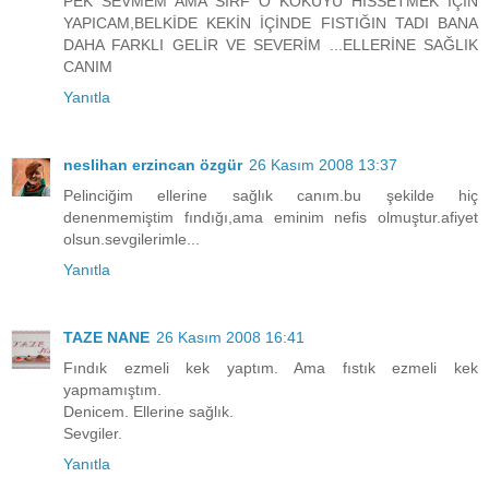
PEK SEVMEM AMA SIRF O KOKUYU HİSSETMEK İÇİN
YAPICAM,BELKİDE KEKİN İÇİNDE FISTIĞIN TADI BANA
DAHA FARKLI GELİR VE SEVERİM ...ELLERİNE SAĞLIK
CANIM
Yanıtla
neslihan erzincan özgür
26 Kasım 2008 13:37
Pelinciğim ellerine sağlık canım.bu şekilde hiç
denenmemiştim fındığı,ama eminim nefis olmuştur.afiyet
olsun.sevgilerimle...
Yanıtla
TAZE NANE
26 Kasım 2008 16:41
Fındık ezmeli kek yaptım. Ama fıstık ezmeli kek
yapmamıştım.
Denicem. Ellerine sağlık.
Sevgiler.
Yanıtla