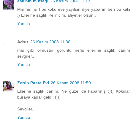
aslı'nın mutfağı
26 Kasım 2008 11:13
Mmmm, sırf bu koku eve yayılsın diye yaparım ben bu keki
:) Ellerine sağlık Pelin'cim, afiyetler olsun..
Yanıtla
Adsız
26 Kasım 2008 11:36
mıs gıbı olmustur goruntu nefıs ellerıne saglık canım
sevgıler..
Yanıtla
Zerrin Pasta Evi
26 Kasım 2008 11:50
Ellerine sağlık canım. Ne güzel de kabarmış :))) Kokular
buraya kadar geldi :))))
Sevgiler...
Yanıtla