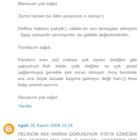
Banucum çok sağol..
Zerrin hemen bir dilim veriyorum o zaman:)
Delfina haklısın pahallı:) vallahi en son tansaştan almıştım
..Epey zamandır yenmiyordu ,bu şekilde değerlendirdim...
Fundacım sağol..
Pandora inan püf noktası yok aynen dediğim gibi
yapıyorum...Kek kalıbı çizik değilse ve çok güzel
yağlanmışsa genelde pek sorun olmuyor...Ama benimde
ara sıra böyle kazalar başıma gelmiyor değil hani:)) Ama
kalıp önemli sanırım..
Deryacım çok sağol..
Yanıtla
egeli
26 Kasım 2008 13:34
PELİNCİM KEK HARİKA GÖRÜNÜYOR ,FISTIK EZMESİNİ