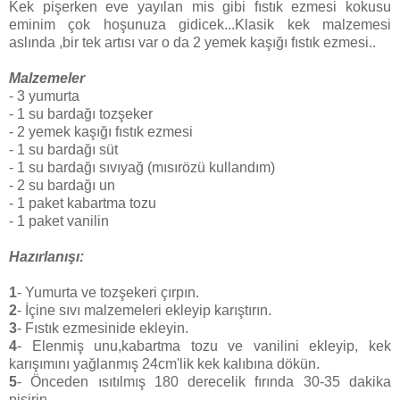
Kek pişerken eve yayılan mis gibi fıstık ezmesi kokusu
eminim çok hoşunuza gidicek...Klasik kek malzemesi
aslında ,bir tek artısı var o da 2 yemek kaşığı fıstık ezmesi..
Malzemeler
- 3 yumurta
- 1 su bardağı tozşeker
- 2 yemek kaşığı fıstık ezmesi
- 1 su bardağı süt
- 1 su bardağı sıvıyağ (mısırözü kullandım)
- 2 su bardağı un
- 1 paket kabartma tozu
- 1 paket vanilin
Hazırlanışı:
1
- Yumurta ve tozşekeri çırpın.
2
- İçine sıvı malzemeleri ekleyip karıştırın.
3
- Fıstık ezmesinide ekleyin.
4
- Elenmiş unu,kabartma tozu ve vanilini ekleyip, kek
karışımını yağlanmış 24cm'lik kek kalıbına dökün.
5
- Önceden ısıtılmış 180 derecelik fırında 30-35 dakika
pişirin.