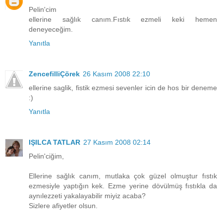
Pelin'cim
ellerine sağlık canım.Fıstık ezmeli keki hemen
deneyeceğim.
Yanıtla
ZencefilliÇörek
26 Kasım 2008 22:10
ellerine saglik, fistik ezmesi sevenler icin de hos bir deneme
:)
Yanıtla
IŞILCA TATLAR
27 Kasım 2008 02:14
Pelin'ciğim,
Ellerine sağlık canım, mutlaka çok güzel olmuştur fıstık
ezmesiyle yaptığın kek. Ezme yerine dövülmüş fıstıkla da
aynılezzeti yakalayabilir miyiz acaba?
Sizlere afiyetler olsun.