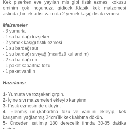
Kek pişerken eve yayılan mis gibi fıstık ezmesi kokusu
eminim çok hoşunuza gidicek...Klasik kek malzemesi
aslında ,bir tek artısı var o da 2 yemek kaşığı fıstık ezmesi..
Malzemeler
- 3 yumurta
- 1 su bardağı tozşeker
- 2 yemek kaşığı fıstık ezmesi
- 1 su bardağı süt
- 1 su bardağı sıvıyağ (mısırözü kullandım)
- 2 su bardağı un
- 1 paket kabartma tozu
- 1 paket vanilin
Hazırlanışı:
1
- Yumurta ve tozşekeri çırpın.
2
- İçine sıvı malzemeleri ekleyip karıştırın.
3
- Fıstık ezmesinide ekleyin.
4
- Elenmiş unu,kabartma tozu ve vanilini ekleyip, kek
karışımını yağlanmış 24cm'lik kek kalıbına dökün.
5
- Önceden ısıtılmış 180 derecelik fırında 30-35 dakika
pişirin.