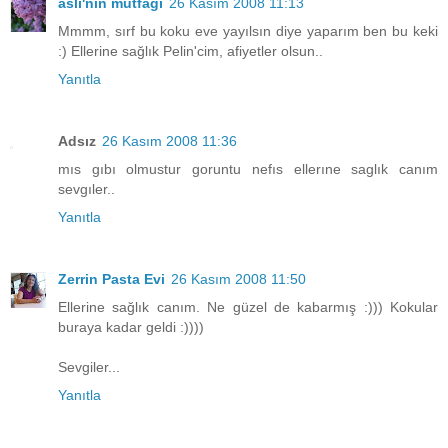
aslı'nın mutfağı
26 Kasım 2008 11:13
Mmmm, sırf bu koku eve yayılsın diye yaparım ben bu keki
:) Ellerine sağlık Pelin'cim, afiyetler olsun..
Yanıtla
Adsız
26 Kasım 2008 11:36
mıs gıbı olmustur goruntu nefıs ellerıne saglık canım
sevgıler..
Yanıtla
Zerrin Pasta Evi
26 Kasım 2008 11:50
Ellerine sağlık canım. Ne güzel de kabarmış :))) Kokular
buraya kadar geldi :))))
Sevgiler...
Yanıtla