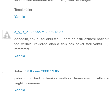
Teşekkürler..
Yanıtla
a_y_s_e
30 Kasım 2008 18:37
denedim, cok guzel oldu tadi... hem de fistik ezmesi hafif bir
tad vermis, keklerde olan o tipik cok seker tadi yoktu... :)
mmmmm...
Yanıtla
Adsız
30 Kasım 2008 19:06
pelincim bu tarif bi harikaa mutlaka denemeliyimm ellerine
sağlık canımmm
Yanıtla