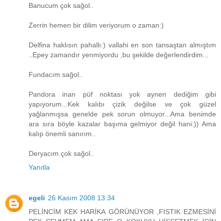
Banucum çok sağol..
Zerrin hemen bir dilim veriyorum o zaman:)
Delfina haklısın pahallı:) vallahi en son tansaştan almıştım
..Epey zamandır yenmiyordu ,bu şekilde değerlendirdim...
Fundacım sağol..
Pandora inan püf noktası yok aynen dediğim gibi
yapıyorum...Kek kalıbı çizik değilse ve çok güzel
yağlanmışsa genelde pek sorun olmuyor...Ama benimde
ara sıra böyle kazalar başıma gelmiyor değil hani:)) Ama
kalıp önemli sanırım..
Deryacım çok sağol..
Yanıtla
egeli
26 Kasım 2008 13:34
PELİNCİM KEK HARİKA GÖRÜNÜYOR ,FISTIK EZMESİNİ