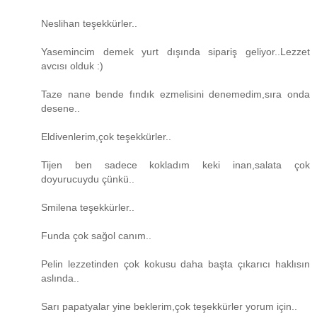
Neslihan teşekkürler..
Yasemincim demek yurt dışında sipariş geliyor..Lezzet
avcısı olduk :)
Taze nane bende fındık ezmelisini denemedim,sıra onda
desene..
Eldivenlerim,çok teşekkürler..
Tijen ben sadece kokladım keki inan,salata çok
doyurucuydu çünkü..
Smilena teşekkürler..
Funda çok sağol canım..
Pelin lezzetinden çok kokusu daha başta çıkarıcı haklısın
aslında..
Sarı papatyalar yine beklerim,çok teşekkürler yorum için..