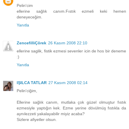
Pelin'cim
ellerine sağlık canım.Fıstık ezmeli keki hemen
deneyeceğim.
Yanıtla
ZencefilliÇörek
26 Kasım 2008 22:10
ellerine saglik, fistik ezmesi sevenler icin de hos bir deneme
:)
Yanıtla
IŞILCA TATLAR
27 Kasım 2008 02:14
Pelin'ciğim,
Ellerine sağlık canım, mutlaka çok güzel olmuştur fıstık
ezmesiyle yaptığın kek. Ezme yerine dövülmüş fıstıkla da
aynılezzeti yakalayabilir miyiz acaba?
Sizlere afiyetler olsun.