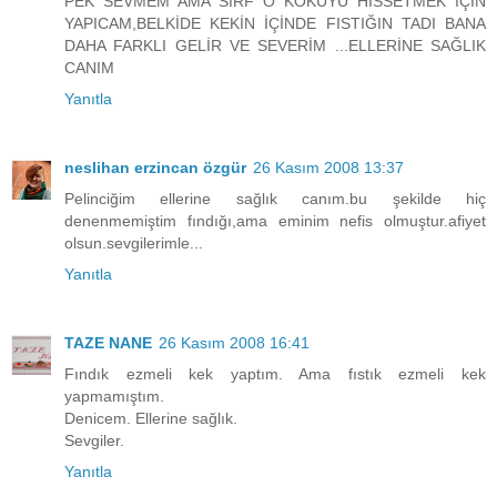
PEK SEVMEM AMA SIRF O KOKUYU HİSSETMEK İÇİN
YAPICAM,BELKİDE KEKİN İÇİNDE FISTIĞIN TADI BANA
DAHA FARKLI GELİR VE SEVERİM ...ELLERİNE SAĞLIK
CANIM
Yanıtla
neslihan erzincan özgür
26 Kasım 2008 13:37
Pelinciğim ellerine sağlık canım.bu şekilde hiç
denenmemiştim fındığı,ama eminim nefis olmuştur.afiyet
olsun.sevgilerimle...
Yanıtla
TAZE NANE
26 Kasım 2008 16:41
Fındık ezmeli kek yaptım. Ama fıstık ezmeli kek
yapmamıştım.
Denicem. Ellerine sağlık.
Sevgiler.
Yanıtla