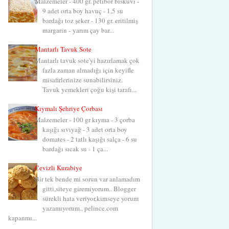
Malzemeler - 400 gr. petibör bisküvi -
9 adet orta boy havuç - 1,5 su
bardağı toz şeker - 130 gr. eritilmiş
margarin - yarım çay bar...
Mantarlı Tavuk Sote
Mantarlı tavuk sote'yi hazırlamak çok
fazla zaman almadığı için keyifle
misafirlerinize sunabilirsiniz.
Tavuk yemekleri çoğu kişi tarafı...
Kıymalı Şehriye Çorbası
Malzemeler - 100 gr kıyma - 3 çorba
kaşığı sıvıyağ - 3 adet orta boy
domates - 2 tatlı kaşığı salça - 6 su
bardağı sıcak su - 1 ça...
Cevizli Kurabiye
Bir tek bende mi sorun var anlamadım
gitti,siteye giremiyorum.. Blogger
sürekli hata veriyor,kimseye yorum
yazamıyorum.. pelince.com
kapanmı...