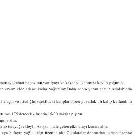
yumurtayı,kabartma tozunu,vanilyayı ve kakao'yu kabınıza koyup yoğurun.
bir kıvam elde edene kadar yoğuralım.Daha sonra yarım saat buzdolabında
le açın ve istediğiniz şekildeki kalıplarla(ben yuvarlak bir kalıp kullandım)
sıtılmış 175 derecelik fırında 15-20 dakika pişirin.
ağına alın.
çok az tereyağı ekleyin.Akışkan hale gelen çikolatayı kenara alın.
ataya bulayıp yağlı kağıt üzerine alın.Çikolatalar donmadan hemen üzerine