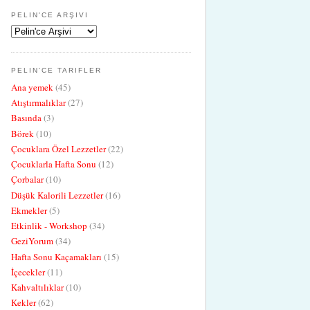
PELIN'CE ARŞIVI
PELIN'CE TARIFLER
Ana yemek
(45)
Atıştırmalıklar
(27)
Basında
(3)
Börek
(10)
Çocuklara Özel Lezzetler
(22)
Çocuklarla Hafta Sonu
(12)
Çorbalar
(10)
Düşük Kalorili Lezzetler
(16)
Ekmekler
(5)
Etkinlik - Workshop
(34)
GeziYorum
(34)
Hafta Sonu Kaçamakları
(15)
İçecekler
(11)
Kahvaltılıklar
(10)
Kekler
(62)