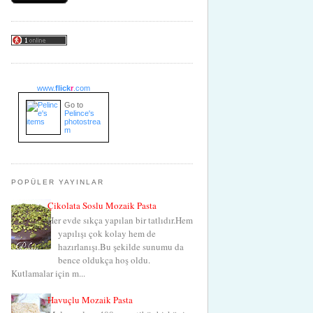
www.
flick
r
.com
Go to
Pelince's
photostrea
m
POPÜLER YAYINLAR
Çikolata Soslu Mozaik Pasta
Her evde sıkça yapılan bir tatlıdır.Hem
yapılışı çok kolay hem de
hazırlanışı.Bu şekilde sunumu da
bence oldukça hoş oldu.
Kutlamalar için m...
Havuçlu Mozaik Pasta