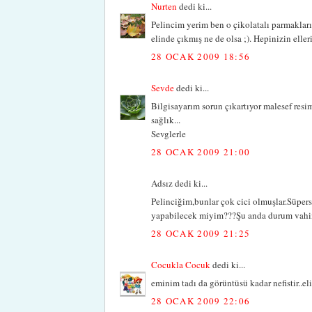
Nurten
dedi ki...
Pelincim yerim ben o çikolatalı parmakları 
elinde çıkmış ne de olsa ;). Hepinizin elleri
28 OCAK 2009 18:56
Sevde
dedi ki...
Bilgisayarım sorun çıkartıyor malesef res
sağlık...
Sevglerle
28 OCAK 2009 21:00
Adsız dedi ki...
Pelinciğim,bunlar çok cici olmuşlar.Süpers
yapabilecek miyim???Şu anda durum vahim.
28 OCAK 2009 21:25
Cocukla Cocuk
dedi ki...
eminim tadı da görüntüsü kadar nefistir..el
28 OCAK 2009 22:06