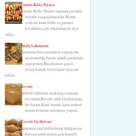
Fırında Köfte Patates
Fırında Köfte Patates sanırım çocuklu
evlerin vazgeçilmezidir. Bizim
evde de kuru köfte ve patates
kızartması çok tüketilmesin diye
salça...
Pratik Lahmacun
Annemin bize çocukken yaptığı bu
atıştırmalığı bende şimdi çocuklara
yapıyorum.Hazırlaması gayet
kolay,damak lezzetinize uyar mı
bilem...
Revani
Şerbetli tatlıların en kolayı sanırım
revanidir.Revani artık klasikleşmiş
bir lezzet.Kimi zaman içine yoğurt
konur konmaz tartışması yapılır...
Cevizli Un Helvası
Annemin tarif defterinden aldığım un
helvası tarifi inanın çok lezzetli