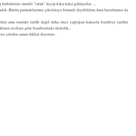
 birbirlerine sürekli "ortak" deyip kıkır kıkır gülüyorlar ....
rladık..Bütün parmaklarımız çikolataya bulandı diyebilirim.Ama hazırlaması da
tüm ama oradaki tarifle değil daha önce yaptığım kakaolu kurabiye tarifini
kların zevkine göre bonibonlarla süsledik...
or,o yüzden aman dikkat diyorum...