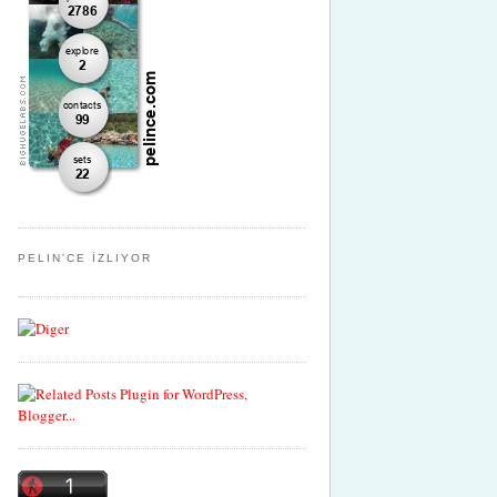
PELIN'CE İZLIYOR