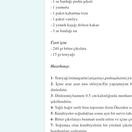
- 1 su bardağı pudra şekeri
- 1 yumurta
- 1 paket kabartma tozu
- 1 paket vanilya
- 2 yemek kaşığı dolusu kakao
- 3 su bardağı un
Üzeri için
:
- 240 gr bitter çikolata
- 15 gr tereyağı
Hazırlanışı
:
1
- Tereyağı'n(margarini),nişastayı,pudraşekerini,
2
- İçine azar azar unu ekleyin.Ele yapışmayan 
dinledirin.
3
- Dinlenmiş hamuru 0.5 cm kalınlığında merdane i
şekillendirin.
4
- Yağlı kağıt serili fırın tepsisine dizin.Önceden ı
5
- Kurabiyeler soğuduktan sonra ayrı bir servis tab
6
- Bitter çikolatayı benmari usulü eritin ve içine 
7
- Soğumuş olan kurabiyelerin bir yüzünü çikol
bonibonları yerleştirin.