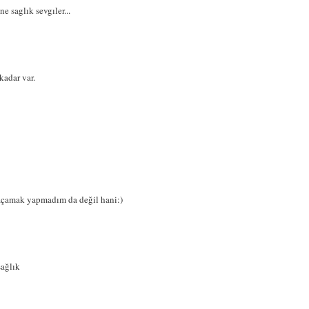
 saglık sevgıler...
kadar var.
açamak yapmadım da değil hani:)
sağlık