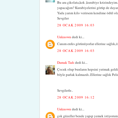
Bu ara çikolata,kek ,kurabiye krizindeyim
yapacağım? Kurabiyelerini görüp de day
Yada yarım kilo verirsem kendime ödül olar
Sevgiler
28 OCAK 2009 16:03
Unknown
dedi ki...
Canım enfes görünüyorlar ellerine sağlık,ö
28 OCAK 2009 16:03
Damak Tadı
dedi ki...
Çocuk olup bunların hepsini yutmak geldi 
böyle parlak kalmazdı..Ellerine sağlık Pel
Sevgilerle..
28 OCAK 2009 16:12
Unknown
dedi ki...
çok güzeller bende yapıp yemek istiyorum 