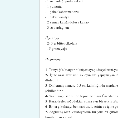
- 1 su bardağı pudra şekeri
- 1 yumurta
- 1 paket kabartma tozu
- 1 paket vanilya
- 2 yemek kaşığı dolusu kakao
- 3 su bardağı un
Üzeri için
:
- 240 gr bitter çikolata
- 15 gr tereyağı
Hazırlanışı
:
1
- Tereyağı'n(margarini),nişastayı,pudraşekerini,
2
- İçine azar azar unu ekleyin.Ele yapışmayan 
dinledirin.
3
- Dinlenmiş hamuru 0.5 cm kalınlığında merdane i
şekillendirin.
4
- Yağlı kağıt serili fırın tepsisine dizin.Önceden ı
5
- Kurabiyeler soğuduktan sonra ayrı bir servis tab
6
- Bitter çikolatayı benmari usulü eritin ve içine 
7
- Soğumuş olan kurabiyelerin bir yüzünü çikol
bonibonları yerleştirin.