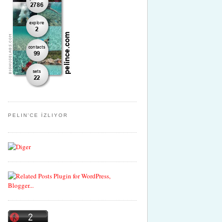
PELIN'CE İZLIYOR