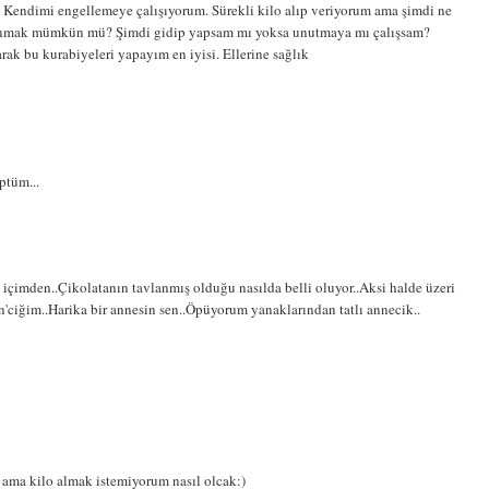
. Kendimi engellemeye çalışıyorum. Sürekli kilo alıp veriyorum ama şimdi ne
anmak mümkün mü? Şimdi gidip yapsam mı yoksa unutmaya mı çalışsam?
ak bu kurabiyeleri yapayım en iyisi. Ellerine sağlık
ptüm...
içimden..Çikolatanın tavlanmış olduğu nasılda belli oluyor..Aksi halde üzeri
in'ciğim..Harika bir annesin sen..Öpüyorum yanaklarından tatlı annecik..
ama kilo almak istemiyorum nasıl olcak:)