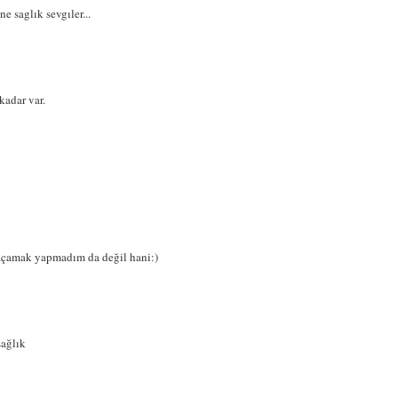
 saglık sevgıler...
kadar var.
açamak yapmadım da değil hani:)
sağlık