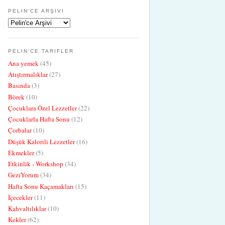
PELIN'CE ARŞIVI
PELIN'CE TARIFLER
Ana yemek
(45)
Atıştırmalıklar
(27)
Basında
(3)
Börek
(10)
Çocuklara Özel Lezzetler
(22)
Çocuklarla Hafta Sonu
(12)
Çorbalar
(10)
Düşük Kalorili Lezzetler
(16)
Ekmekler
(5)
Etkinlik - Workshop
(34)
GeziYorum
(34)
Hafta Sonu Kaçamakları
(15)
İçecekler
(11)
Kahvaltılıklar
(10)
Kekler
(62)