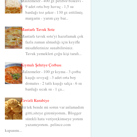
Malzemeler - 400 gr. petibör bisküvi -
9 adet orta boy havuç - 1,5 su
bardağı toz şeker - 130 gr. eritilmiş
margarin - yarım çay bar...
Mantarlı Tavuk Sote
Mantarlı tavuk sote'yi hazırlamak çok
fazla zaman almadığı için keyifle
misafirlerinize sunabilirsiniz.
Tavuk yemekleri çoğu kişi tarafı...
Kıymalı Şehriye Çorbası
Malzemeler - 100 gr kıyma - 3 çorba
kaşığı sıvıyağ - 3 adet orta boy
domates - 2 tatlı kaşığı salça - 6 su
bardağı sıcak su - 1 ça...
Cevizli Kurabiye
Bir tek bende mi sorun var anlamadım
gitti,siteye giremiyorum.. Blogger
sürekli hata veriyor,kimseye yorum
yazamıyorum.. pelince.com
kapanmı...