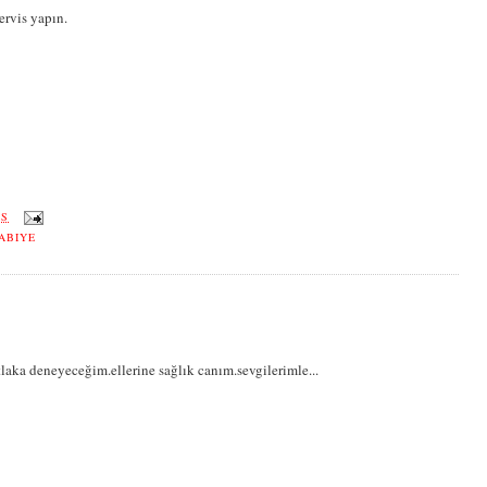
ervis yapın.
ÖS
ABIYE
aka deneyeceğim.ellerine sağlık canım.sevgilerimle...