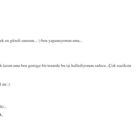
ek en güzeli sanırım... :) ben yapamıyorum ama...
h lazım ama ben genişçe bir tenrede bu işi hallediyorum sadece...Çok naziksin
 mi :)
ki...
k,