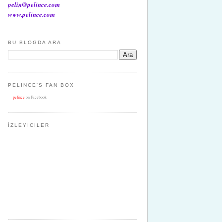
pelin@pelince.com
www.pelince.com
BU BLOGDA ARA
PELINCE'S FAN BOX
pelince
on Facebook
İZLEYICILER