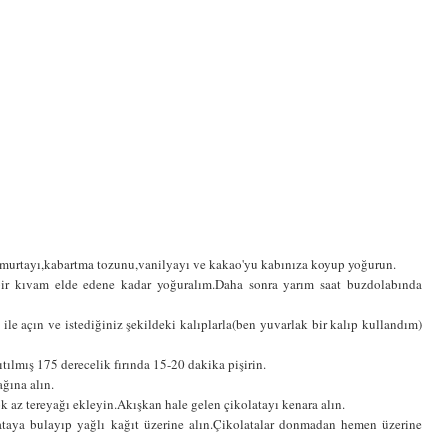
yumurtayı,kabartma tozunu,vanilyayı ve kakao'yu kabınıza koyup yoğurun.
bir kıvam elde edene kadar yoğuralım.Daha sonra yarım saat buzdolabında
le açın ve istediğiniz şekildeki kalıplarla(ben yuvarlak bir kalıp kullandım)
sıtılmış 175 derecelik fırında 15-20 dakika pişirin.
ağına alın.
çok az tereyağı ekleyin.Akışkan hale gelen çikolatayı kenara alın.
ataya bulayıp yağlı kağıt üzerine alın.Çikolatalar donmadan hemen üzerine