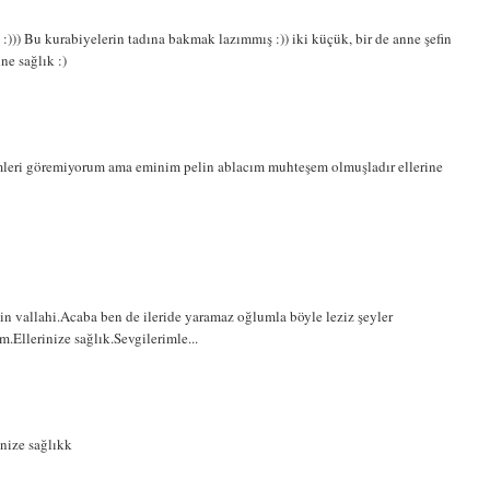
:))) Bu kurabiyelerin tadına bakmak lazımmış :)) iki küçük, bir de anne şefin
ne sağlık :)
imleri göremiyorum ama eminim pelin ablacım muhteşem olmuşladır ellerine
in vallahi.Acaba ben de ileride yaramaz oğlumla böyle leziz şeyler
Ellerinize sağlık.Sevgilerimle...
inize sağlıkk