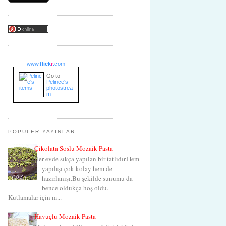
www.
flick
r
.com
Go to
Pelince's
photostrea
m
POPÜLER YAYINLAR
Çikolata Soslu Mozaik Pasta
Her evde sıkça yapılan bir tatlıdır.Hem
yapılışı çok kolay hem de
hazırlanışı.Bu şekilde sunumu da
bence oldukça hoş oldu.
Kutlamalar için m...
Havuçlu Mozaik Pasta