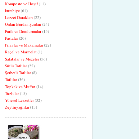
Komposto ve Hoşaf
(11)
kurabiye
(61)
Lezzet Durakları
(22)
Ordan Burdan Şurdan
(24)
Parfe ve Dondurmalar
(15)
Pastalar
(20)
Pilavlar ve Makarnalar
(22)
Reçel ve Marmelat
(1)
Salatalar ve Mezeler
(56)
Sütlü Tatlılar
(22)
Şerbetli Tatlılar
(8)
Tatlılar
(36)
Topkek ve Muffın
(14)
Tuzlular
(15)
Yöresel Lezzetler
(32)
Zeytinyağlılar
(13)