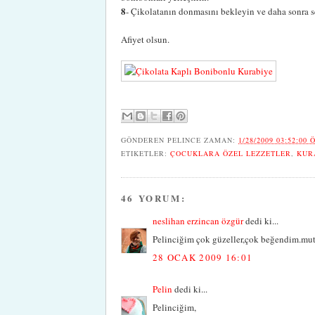
8
- Çikolatanın donmasını bekleyin ve daha sonra s
Afiyet olsun.
GÖNDEREN
PELINCE
ZAMAN:
1/28/2009 03:52:00 
ETIKETLER:
ÇOCUKLARA ÖZEL LEZZETLER
,
KUR
46 YORUM:
neslihan erzincan özgür
dedi ki...
Pelinciğim çok güzeller,çok beğendim.mutl
28 OCAK 2009 16:01
Pelin
dedi ki...
Pelinciğim,