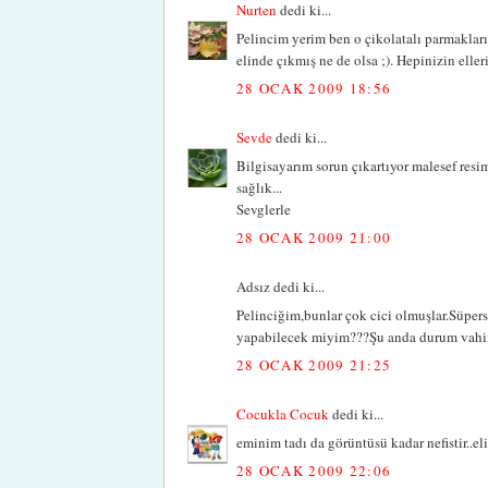
Nurten
dedi ki...
Pelincim yerim ben o çikolatalı parmakları 
elinde çıkmış ne de olsa ;). Hepinizin elleri
28 OCAK 2009 18:56
Sevde
dedi ki...
Bilgisayarım sorun çıkartıyor malesef res
sağlık...
Sevglerle
28 OCAK 2009 21:00
Adsız dedi ki...
Pelinciğim,bunlar çok cici olmuşlar.Süpers
yapabilecek miyim???Şu anda durum vahim.
28 OCAK 2009 21:25
Cocukla Cocuk
dedi ki...
eminim tadı da görüntüsü kadar nefistir..el
28 OCAK 2009 22:06