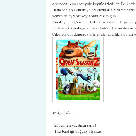
o yüzden ikinci seriyide keyifle izlediler.. İki kardeş
Hafta sonu bu kurabiyeleri kuzularla birlikte hazı
yemeside ayrı bir keyif oldu bizim için.
Kurabiyeleri Çikolata Fabrikası kitabında görmüş
kullanarak kurabiyeleri hazırladım.Üzerini de çocu
Çikolata donduğunda bile etrafa rahatlıkla bulaşıy
Malzemeler
:
- 250gr. tereyağı(margarin)
- 1 su bardağı buğday nişastası