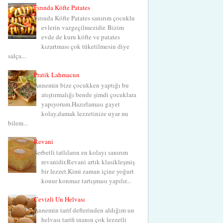
Fırında Köfte Patates
Fırında Köfte Patates sanırım çocuklu
evlerin vazgeçilmezidir. Bizim
evde de kuru köfte ve patates
kızartması çok tüketilmesin diye
salça...
Pratik Lahmacun
Annemin bize çocukken yaptığı bu
atıştırmalığı bende şimdi çocuklara
yapıyorum.Hazırlaması gayet
kolay,damak lezzetinize uyar mı
bilem...
Revani
Şerbetli tatlıların en kolayı sanırım
revanidir.Revani artık klasikleşmiş
bir lezzet.Kimi zaman içine yoğurt
konur konmaz tartışması yapılır...
Cevizli Un Helvası
Annemin tarif defterinden aldığım un
helvası tarifi inanın çok lezzetli