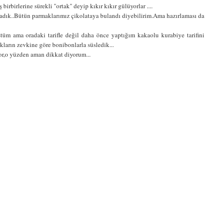
 birbirlerine sürekli "ortak" deyip kıkır kıkır gülüyorlar ....
rladık..Bütün parmaklarımız çikolataya bulandı diyebilirim.Ama hazırlaması da
tüm ama oradaki tarifle değil daha önce yaptığım kakaolu kurabiye tarifini
kların zevkine göre bonibonlarla süsledik...
or,o yüzden aman dikkat diyorum...