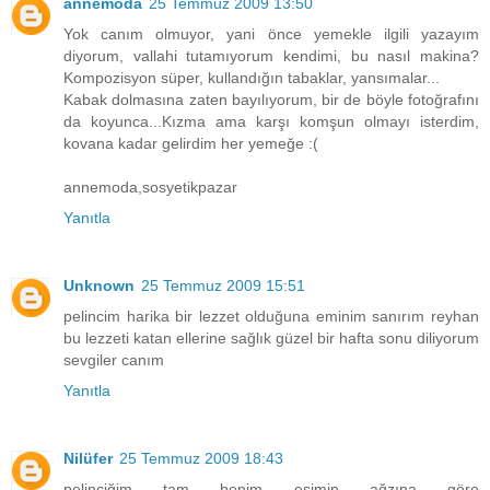
annemoda
25 Temmuz 2009 13:50
Yok canım olmuyor, yani önce yemekle ilgili yazayım
diyorum, vallahi tutamıyorum kendimi, bu nasıl makina?
Kompozisyon süper, kullandığın tabaklar, yansımalar...
Kabak dolmasına zaten bayılıyorum, bir de böyle fotoğrafını
da koyunca...Kızma ama karşı komşun olmayı isterdim,
kovana kadar gelirdim her yemeğe :(
annemoda,sosyetikpazar
Yanıtla
Unknown
25 Temmuz 2009 15:51
pelincim harika bir lezzet olduğuna eminim sanırım reyhan
bu lezzeti katan ellerine sağlık güzel bir hafta sonu diliyorum
sevgiler canım
Yanıtla
Nilüfer
25 Temmuz 2009 18:43
pelinciğim tam benim eşimin ağzına göre