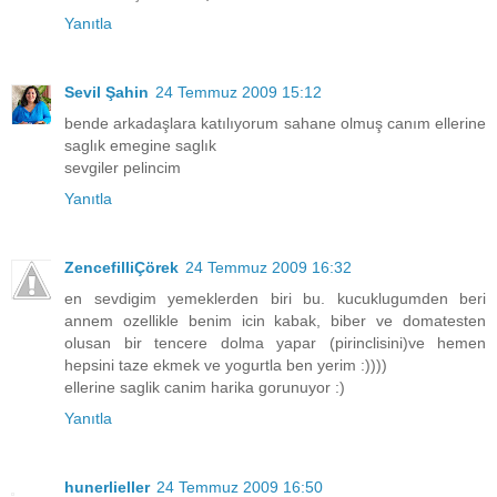
Yanıtla
Sevil Şahin
24 Temmuz 2009 15:12
bende arkadaşlara katılıyorum sahane olmuş canım ellerine
saglık emegine saglık
sevgiler pelincim
Yanıtla
ZencefilliÇörek
24 Temmuz 2009 16:32
en sevdigim yemeklerden biri bu. kucuklugumden beri
annem ozellikle benim icin kabak, biber ve domatesten
olusan bir tencere dolma yapar (pirinclisini)ve hemen
hepsini taze ekmek ve yogurtla ben yerim :))))
ellerine saglik canim harika gorunuyor :)
Yanıtla
hunerlieller
24 Temmuz 2009 16:50