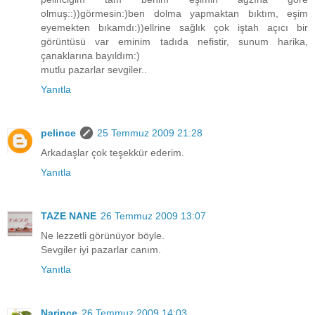
olmuş::))görmesin:)ben dolma yapmaktan bıktım, eşim
eyemekten bıkamdı:))ellrine sağlık çok iştah açıcı bir
görüntüsü var eminim tadıda nefistir, sunum harika,
çanaklarına bayıldım:)
mutlu pazarlar sevgiler..
Yanıtla
pelince
25 Temmuz 2009 21:28
Arkadaşlar çok teşekkür ederim.
Yanıtla
TAZE NANE
26 Temmuz 2009 13:07
Ne lezzetli görünüyor böyle.
Sevgiler iyi pazarlar canım.
Yanıtla
Narince
26 Temmuz 2009 14:03