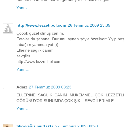
Yanıtla
http://www.lezzetibol.com
26 Temmuz 2009 23:35
Çoook güzel olmuş canım.
Fotolar da şahane. Durumu aynen şöyle özetliyor: Yiyip boş
tabağı n yanında yat :))
Ellerine sağlık canım
sevgiler
http://www.lezzetibol.com
Yanıtla
Adsız
27 Temmuz 2009 03:23
ELLERİNE SAĞLIK CANIM MÜKEMMEL ÇOK LEZZETLİ
GÖRÜNÜYOR SUNUMDA ÇOK ŞIK ...SEVGİLERİMLE
Yanıtla
fiko-yağız mutfakta
27 Temmuz 2009 09:20