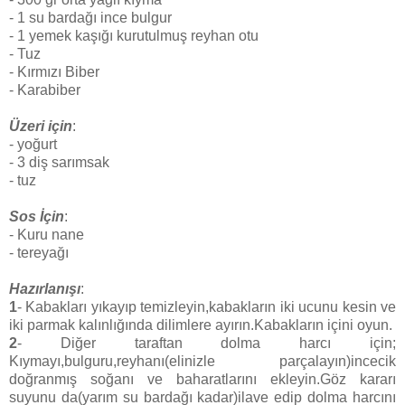
- 1 su bardağı ince bulgur
- 1 yemek kaşığı kurutulmuş reyhan otu
- Tuz
- Kırmızı Biber
- Karabiber
Üzeri için
:
- yoğurt
- 3 diş sarımsak
- tuz
Sos İçin
:
- Kuru nane
- tereyağı
Hazırlanışı
:
1
- Kabakları yıkayıp temizleyin,kabakların iki ucunu kesin ve
iki parmak kalınlığında dilimlere ayırın.Kabakların içini oyun.
2
- Diğer taraftan dolma harcı için;
Kıymayı,bulguru,reyhanı(elinizle parçalayın)incecik
doğranmış soğanı ve baharatlarını ekleyin.Göz kararı
suyunu da(yarım su bardağı kadar)ilave edip dolma harcını