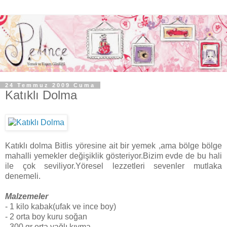
24 Temmuz 2009 Cuma
Katıklı Dolma
Katıklı dolma Bitlis yöresine ait bir yemek ,ama bölge bölge
mahalli yemekler değişiklik gösteriyor.Bizim evde de bu hali
ile çok seviliyor.Yöresel lezzetleri sevenler mutlaka
denemeli.
Malzemeler
- 1 kilo kabak(ufak ve ince boy)
- 2 orta boy kuru soğan
- 300 gr orta yağlı kıyma