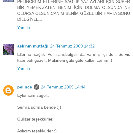
PELİNCİĞİM ELLERİNE SAĞLIK,YAZ AYLARI İÇİN SÜPER
BİR YEMEK.ZATEN BENİM İÇİN DOLMA OLSUNDA NE
OLURSA OLSUN.CANIM BENİM GÜZEL BİR HAFTA SONU
DİLEĞİYLE...
Yanıtla
aslı'nın mutfağı
24 Temmuz 2009 14:32
Ellerine sağlık Pelin'cim,bulgur da varmış içinde.. Servis
kabı pek güzel.. Makineni güle güle kullan canım :)
Yanıtla
pelince
24 Temmuz 2009 14:44
Eylemcim sağol..
Semra sorma bende :))
Gülizar teşekkürler..
Aslıcım teşekkürler :)