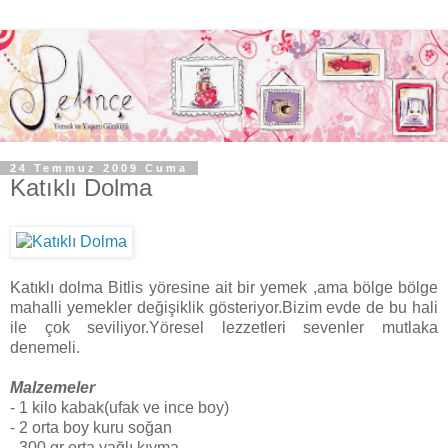
24 Temmuz 2009 Cuma
Katıklı Dolma
Katıklı dolma Bitlis yöresine ait bir yemek ,ama bölge bölge
mahalli yemekler değişiklik gösteriyor.Bizim evde de bu hali
ile çok seviliyor.Yöresel lezzetleri sevenler mutlaka
denemeli.
Malzemeler
- 1 kilo kabak(ufak ve ince boy)
- 2 orta boy kuru soğan
- 300 gr orta yağlı kıyma