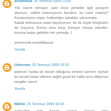
annemoda
25 Temmuz 2009 13:50
Yok canım olmuyor, yani önce yemekle ilgili yazayım
diyorum, vallahi tutamıyorum kendimi, bu nasıl makina?
Kompozisyon süper, kullandığın tabaklar, yansımalar...
Kabak dolmasına zaten bayılıyorum, bir de böyle fotoğrafını
da koyunca...Kızma ama karşı komşun olmayı isterdim,
kovana kadar gelirdim her yemeğe :(
annemoda,sosyetikpazar
Yanıtla
Unknown
25 Temmuz 2009 15:51
pelincim harika bir lezzet olduğuna eminim sanırım reyhan
bu lezzeti katan ellerine sağlık güzel bir hafta sonu diliyorum
sevgiler canım
Yanıtla
Nilüfer
25 Temmuz 2009 18:43
pelinciğim tam benim eşimin ağzına göre