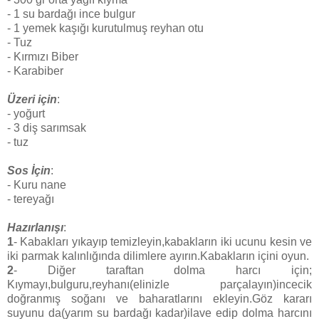
- 1 su bardağı ince bulgur
- 1 yemek kaşığı kurutulmuş reyhan otu
- Tuz
- Kırmızı Biber
- Karabiber
Üzeri için
:
- yoğurt
- 3 diş sarımsak
- tuz
Sos İçin
:
- Kuru nane
- tereyağı
Hazırlanışı
:
1
- Kabakları yıkayıp temizleyin,kabakların iki ucunu kesin ve
iki parmak kalınlığında dilimlere ayırın.Kabakların içini oyun.
2
- Diğer taraftan dolma harcı için;
Kıymayı,bulguru,reyhanı(elinizle parçalayın)incecik
doğranmış soğanı ve baharatlarını ekleyin.Göz kararı
suyunu da(yarım su bardağı kadar)ilave edip dolma harcını