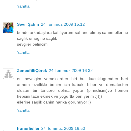
Yanıtla
Sevil Şahin
24 Temmuz 2009 15:12
bende arkadaşlara katılıyorum sahane olmuş canım ellerine
saglık emegine saglık
sevgiler pelincim
Yanıtla
ZencefilliÇörek
24 Temmuz 2009 16:32
en sevdigim yemeklerden biri bu. kucuklugumden beri
annem ozellikle benim icin kabak, biber ve domatesten
olusan bir tencere dolma yapar (pirinclisini)ve hemen
hepsini taze ekmek ve yogurtla ben yerim :))))
ellerine saglik canim harika gorunuyor :)
Yanıtla
hunerlieller
24 Temmuz 2009 16:50