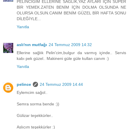
PELİNCİĞİM ELLERİNE SAĞLIK,YAZ AYLARI İÇİN SÜPER
BİR YEMEK.ZATEN BENİM İÇİN DOLMA OLSUNDA NE
OLURSA OLSUN.CANIM BENİM GÜZEL BİR HAFTA SONU
DİLEĞİYLE...
Yanıtla
aslı'nın mutfağı
24 Temmuz 2009 14:32
Ellerine sağlık Pelin'cim,bulgur da varmış içinde.. Servis
kabı pek güzel.. Makineni güle güle kullan canım :)
Yanıtla
pelince
24 Temmuz 2009 14:44
Eylemcim sağol..
Semra sorma bende :))
Gülizar teşekkürler..
Aslıcım teşekkürler :)