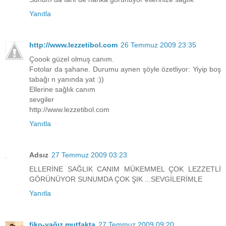
Yanıtla
http://www.lezzetibol.com
26 Temmuz 2009 23:35
Çoook güzel olmuş canım.
Fotolar da şahane. Durumu aynen şöyle özetliyor: Yiyip boş
tabağı n yanında yat :))
Ellerine sağlık canım
sevgiler
http://www.lezzetibol.com
Yanıtla
Adsız
27 Temmuz 2009 03:23
ELLERİNE SAĞLIK CANIM MÜKEMMEL ÇOK LEZZETLİ
GÖRÜNÜYOR SUNUMDA ÇOK ŞIK ...SEVGİLERİMLE
Yanıtla
fiko-yağız mutfakta
27 Temmuz 2009 09:20