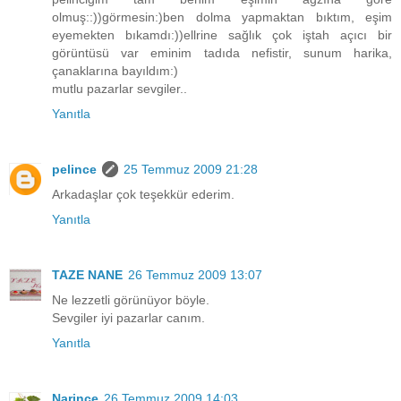
olmuş::))görmesin:)ben dolma yapmaktan bıktım, eşim
eyemekten bıkamdı:))ellrine sağlık çok iştah açıcı bir
görüntüsü var eminim tadıda nefistir, sunum harika,
çanaklarına bayıldım:)
mutlu pazarlar sevgiler..
Yanıtla
pelince
25 Temmuz 2009 21:28
Arkadaşlar çok teşekkür ederim.
Yanıtla
TAZE NANE
26 Temmuz 2009 13:07
Ne lezzetli görünüyor böyle.
Sevgiler iyi pazarlar canım.
Yanıtla
Narince
26 Temmuz 2009 14:03