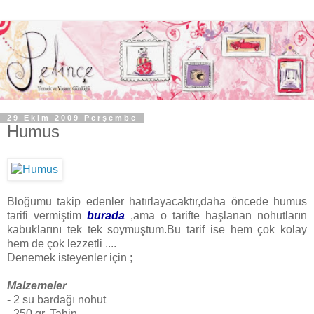
29 Ekim 2009 Perşembe
Humus
Bloğumu takip edenler hatırlayacaktır,daha öncede humus
tarifi vermiştim
burada
,ama o tarifte haşlanan nohutların
kabuklarını tek tek soymuştum.Bu tarif ise hem çok kolay
hem de çok lezzetli ....
Denemek isteyenler için ;
Malzemeler
- 2 su bardağı nohut
- 250 gr. Tahin