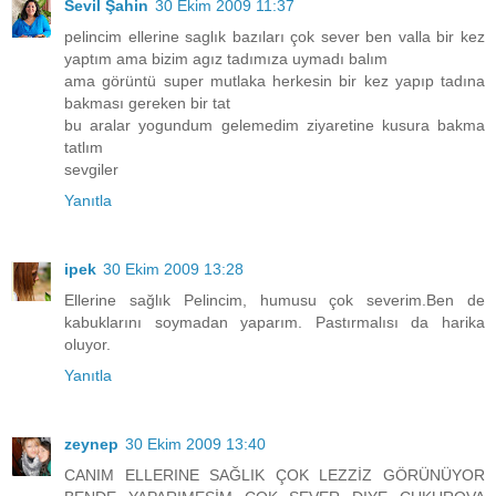
Sevil Şahin
30 Ekim 2009 11:37
pelincim ellerine saglık bazıları çok sever ben valla bir kez
yaptım ama bizim agız tadımıza uymadı balım
ama görüntü super mutlaka herkesin bir kez yapıp tadına
bakması gereken bir tat
bu aralar yogundum gelemedim ziyaretine kusura bakma
tatlım
sevgiler
Yanıtla
ipek
30 Ekim 2009 13:28
Ellerine sağlık Pelincim, humusu çok severim.Ben de
kabuklarını soymadan yaparım. Pastırmalısı da harika
oluyor.
Yanıtla
zeynep
30 Ekim 2009 13:40
CANIM ELLERINE SAĞLIK ÇOK LEZZİZ GÖRÜNÜYOR