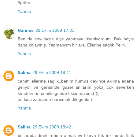
öptüm
Yanıtla
Narince
29 Ekim 2009 17:31
Ben de soyulacak diye yapmaya üşeniyordum. Bak böyle
daha kolaymış. Yapmalıyım bir ara. Ellerine sağlık Pelin.
Yanıtla
Saliha
29 Ekim 2009 18:41
canım ellerıne saglık..benım humus deyınce aklıma adana
gelıyor ve gerısınde guzel anılarım yok:( çok severken
kendılerını hamılelıgımde tıksınmıstım:(:((
en kısa zamanda barısmak dılegımle:)
Yanıtla
Saliha
29 Ekim 2009 18:42
bu arada dırek robota atmak ıyı fıkırya tek tek ugras:(cok