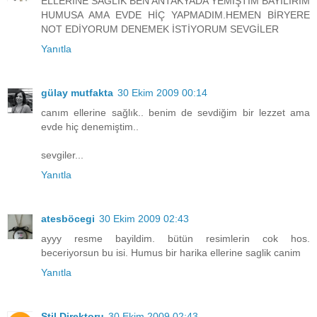
ELLERİNE SAĞLIK BEN ANTAKYADA YEMİŞTİM BAYILIRIM
HUMUSA AMA EVDE HİÇ YAPMADIM.HEMEN BİRYERE
NOT EDİYORUM DENEMEK İSTİYORUM SEVGİLER
Yanıtla
gülay mutfakta
30 Ekim 2009 00:14
canım ellerine sağlık.. benim de sevdiğim bir lezzet ama
evde hiç denemiştim..
sevgiler...
Yanıtla
atesböcegi
30 Ekim 2009 02:43
ayyy resme bayildim. bütün resimlerin cok hos.
beceriyorsun bu isi. Humus bir harika ellerine saglik canim
Yanıtla
Stil Direktoru
30 Ekim 2009 02:43