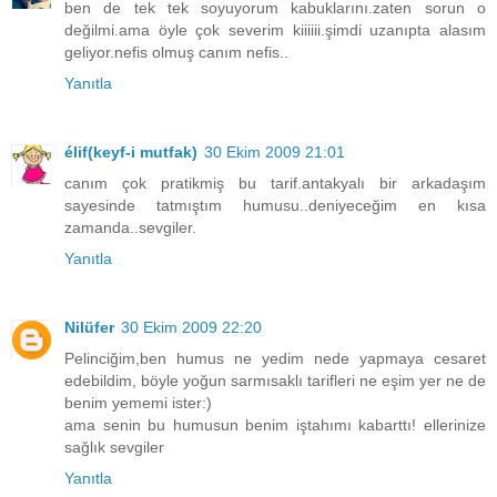
ben de tek tek soyuyorum kabuklarını.zaten sorun o
değilmi.ama öyle çok severim kiiiiii.şimdi uzanıpta alasım
geliyor.nefis olmuş canım nefis..
Yanıtla
élif(keyf-i mutfak)
30 Ekim 2009 21:01
canım çok pratikmiş bu tarif.antakyalı bir arkadaşım
sayesinde tatmıştım humusu..deniyeceğim en kısa
zamanda..sevgiler.
Yanıtla
Nilüfer
30 Ekim 2009 22:20
Pelinciğim,ben humus ne yedim nede yapmaya cesaret
edebildim, böyle yoğun sarmısaklı tarifleri ne eşim yer ne de
benim yememi ister:)
ama senin bu humusun benim iştahımı kabarttı! ellerinize
sağlık sevgiler
Yanıtla