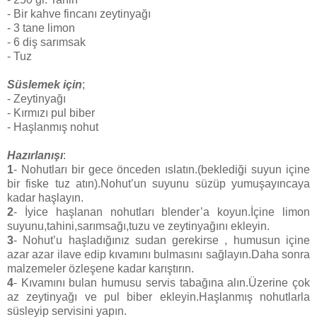
- Bir kahve fincanı zeytinyağı
- 3 tane limon
- 6 diş sarımsak
- Tuz
Süslemek için
;
- Zeytinyağı
- Kırmızı pul biber
- Haşlanmış nohut
Hazırlanışı
:
1
- Nohutları bir gece önceden ıslatın.(beklediği suyun içine
bir fiske tuz atın).Nohut’un suyunu süzüp yumuşayıncaya
kadar haşlayın.
2
- İyice haşlanan nohutları blender’a koyun.İçine limon
suyunu,tahini,sarımsağı,tuzu ve zeytinyağını ekleyin.
3
- Nohut’u haşladığınız sudan gerekirse , humusun içine
azar azar ilave edip kıvamını bulmasını sağlayın.Daha sonra
malzemeler özleşene kadar karıştırın.
4
- Kıvamını bulan humusu servis tabağına alın.Üzerine çok
az zeytinyağı ve pul biber ekleyin.Haşlanmış nohutlarla
süsleyip servisini yapın.