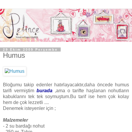
29 Ekim 2009 Perşembe
Humus
Bloğumu takip edenler hatırlayacaktır,daha öncede humus
tarifi vermiştim
burada
,ama o tarifte haşlanan nohutların
kabuklarını tek tek soymuştum.Bu tarif ise hem çok kolay
hem de çok lezzetli ....
Denemek isteyenler için ;
Malzemeler
- 2 su bardağı nohut
- 250 gr. Tahin