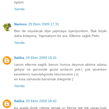
öptüm
Yanıtla
Narince
29 Ekim 2009 17:31
Ben de soyulacak diye yapmaya üşeniyordum. Bak böyle
daha kolaymış. Yapmalıyım bir ara. Ellerine sağlık Pelin.
Yanıtla
Saliha
29 Ekim 2009 18:41
canım ellerıne saglık..benım humus deyınce aklıma adana
gelıyor ve gerısınde guzel anılarım yok:( çok severken
kendılerını hamılelıgımde tıksınmıstım:(:((
en kısa zamanda barısmak dılegımle:)
Yanıtla
Saliha
29 Ekim 2009 18:42
bu arada dırek robota atmak ıyı fıkırya tek tek ugras:(cok