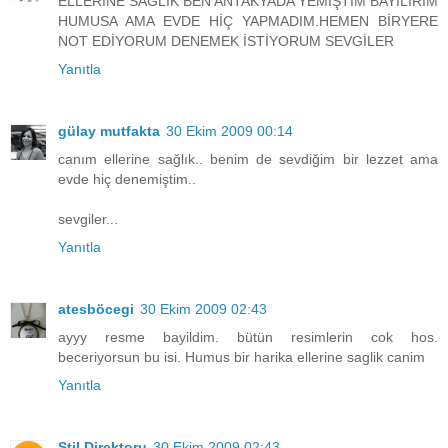
ELLERİNE SAĞLIK BEN ANTAKYADA YEMİŞTİM BAYILIRIM
HUMUSA AMA EVDE HİÇ YAPMADIM.HEMEN BİRYERE
NOT EDİYORUM DENEMEK İSTİYORUM SEVGİLER
Yanıtla
gülay mutfakta
30 Ekim 2009 00:14
canım ellerine sağlık.. benim de sevdiğim bir lezzet ama
evde hiç denemiştim..
sevgiler...
Yanıtla
atesböcegi
30 Ekim 2009 02:43
ayyy resme bayildim. bütün resimlerin cok hos.
beceriyorsun bu isi. Humus bir harika ellerine saglik canim
Yanıtla
Stil Direktoru
30 Ekim 2009 02:43