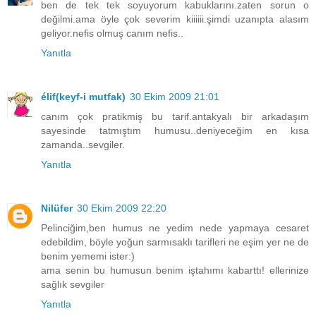
ben de tek tek soyuyorum kabuklarını.zaten sorun o
değilmi.ama öyle çok severim kiiiiii.şimdi uzanıpta alasım
geliyor.nefis olmuş canım nefis..
Yanıtla
élif(keyf-i mutfak)
30 Ekim 2009 21:01
canım çok pratikmiş bu tarif.antakyalı bir arkadaşım
sayesinde tatmıştım humusu..deniyeceğim en kısa
zamanda..sevgiler.
Yanıtla
Nilüfer
30 Ekim 2009 22:20
Pelinciğim,ben humus ne yedim nede yapmaya cesaret
edebildim, böyle yoğun sarmısaklı tarifleri ne eşim yer ne de
benim yememi ister:)
ama senin bu humusun benim iştahımı kabarttı! ellerinize
sağlık sevgiler
Yanıtla