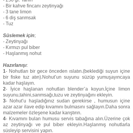
- Bir kahve fincanı zeytinyağı
- 3 tane limon
- 6 diş sarımsak
- Tuz
Süslemek için
;
- Zeytinyağı
- Kırmızı pul biber
- Haşlanmış nohut
Hazırlanışı
:
1
- Nohutları bir gece önceden ıslatın.(beklediği suyun içine
bir fiske tuz atın).Nohut’un suyunu süzüp yumuşayıncaya
kadar haşlayın.
2
- İyice haşlanan nohutları blender’a koyun.İçine limon
suyunu,tahini,sarımsağı,tuzu ve zeytinyağını ekleyin.
3
- Nohut’u haşladığınız sudan gerekirse , humusun içine
azar azar ilave edip kıvamını bulmasını sağlayın.Daha sonra
malzemeler özleşene kadar karıştırın.
4
- Kıvamını bulan humusu servis tabağına alın.Üzerine çok
az zeytinyağı ve pul biber ekleyin.Haşlanmış nohutlarla
süsleyip servisini yapın.