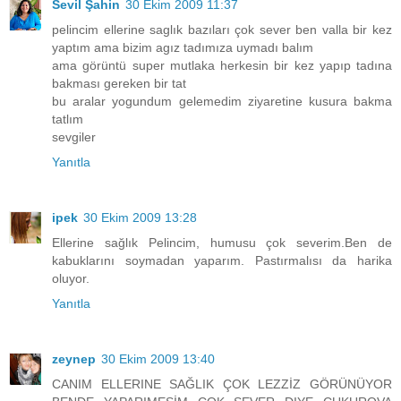
Sevil Şahin
30 Ekim 2009 11:37
pelincim ellerine saglık bazıları çok sever ben valla bir kez
yaptım ama bizim agız tadımıza uymadı balım
ama görüntü super mutlaka herkesin bir kez yapıp tadına
bakması gereken bir tat
bu aralar yogundum gelemedim ziyaretine kusura bakma
tatlım
sevgiler
Yanıtla
ipek
30 Ekim 2009 13:28
Ellerine sağlık Pelincim, humusu çok severim.Ben de
kabuklarını soymadan yaparım. Pastırmalısı da harika
oluyor.
Yanıtla
zeynep
30 Ekim 2009 13:40
CANIM ELLERINE SAĞLIK ÇOK LEZZİZ GÖRÜNÜYOR