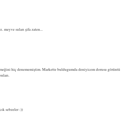
.. meyve suları şifa zaten...
 yemeğini hiç denememiştim. Markette buldugumda deniyicem dorusu görüntü
nları.
ık sebzeler :))