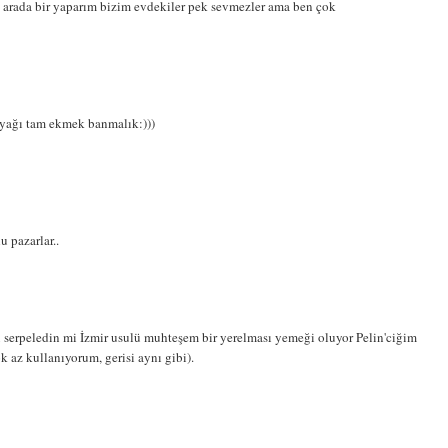
 arada bir yaparım bizim evdekiler pek sevmezler ama ben çok
z.yağı tam ekmek banmalık:)))
 pazarlar..
u serpeledin mi İzmir usulü muhteşem bir yerelması yemeği oluyor Pelin'ciğim
 az kullanıyorum, gerisi aynı gibi).