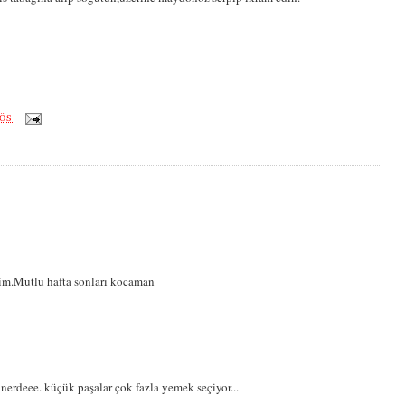
 ÖS
ştim.Mutlu hafta sonları kocaman
 nerdeee. küçük paşalar çok fazla yemek seçiyor...