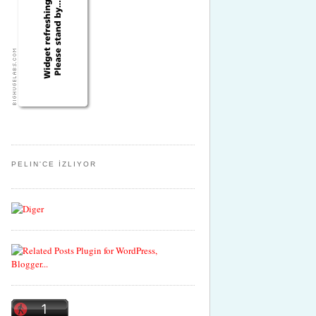
PELIN'CE İZLIYOR