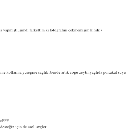
 yapmıştı, şimdi farkettim ki fotoğrafını çekmemişim hihih:)
ıne kollarına yuregıne saglık..bende artık cogu zeytınyaglıda portakal suyu
u:PPP
desteğin için de saol .svgler