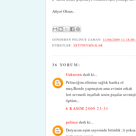
Afiyet Olsun..
GÖNDEREN
PELINCE
ZAMAN:
11/06/2009 11:18:00
ETIKETLER:
ZEYTINYAĞLILAR
36 YORUM:
Unknown
dedi ki...
Pelinciğim ellerine sağlık harika ol
muş.Bende yapmıştım ama evimin erkak
leri sevmedi inşallah senin paşalar sevmi
öptüm...
6 KASIM 2009 23:31
pelince
dedi ki...
Deryacım eşim sayesinde bitirdik :)) yoksa