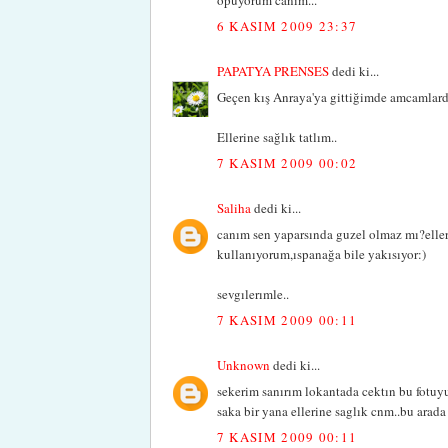
öpüyorum canım...
6 KASIM 2009 23:37
PAPATYA PRENSES
dedi ki...
Geçen kış Anraya'ya gittiğimde amcamlarda
Ellerine sağlık tatlım..
7 KASIM 2009 00:02
Saliha
dedi ki...
canım sen yaparsında guzel olmaz mı?eller
kullanıyorum,ıspanağa bile yakısıyor:)
sevgılerımle..
7 KASIM 2009 00:11
Unknown
dedi ki...
sekerim sanırım lokantada cektın bu fotuy
saka bir yana ellerine saglık cnm..bu arada 
7 KASIM 2009 00:11