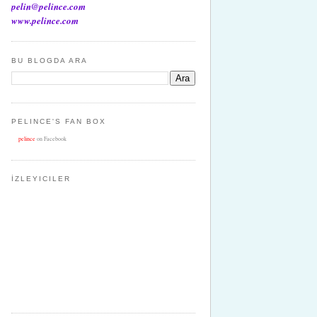
pelin@pelince.com
www.pelince.com
BU BLOGDA ARA
PELINCE'S FAN BOX
pelince
on Facebook
İZLEYICILER