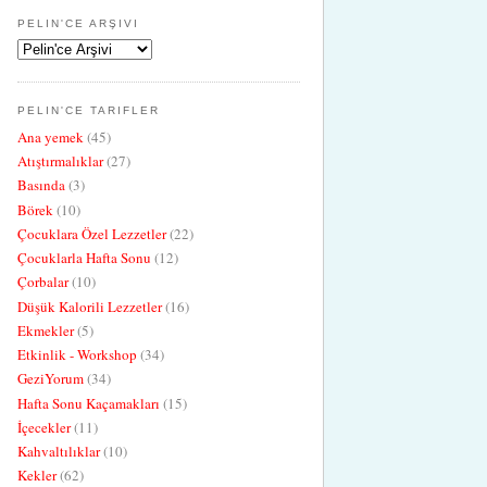
PELIN'CE ARŞIVI
PELIN'CE TARIFLER
Ana yemek
(45)
Atıştırmalıklar
(27)
Basında
(3)
Börek
(10)
Çocuklara Özel Lezzetler
(22)
Çocuklarla Hafta Sonu
(12)
Çorbalar
(10)
Düşük Kalorili Lezzetler
(16)
Ekmekler
(5)
Etkinlik - Workshop
(34)
GeziYorum
(34)
Hafta Sonu Kaçamakları
(15)
İçecekler
(11)
Kahvaltılıklar
(10)
Kekler
(62)