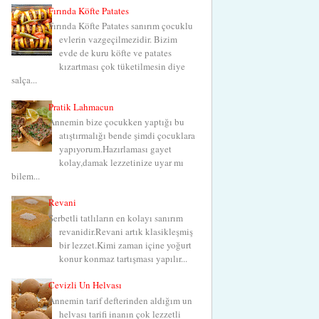
Fırında Köfte Patates
Fırında Köfte Patates sanırım çocuklu
evlerin vazgeçilmezidir. Bizim
evde de kuru köfte ve patates
kızartması çok tüketilmesin diye
salça...
Pratik Lahmacun
Annemin bize çocukken yaptığı bu
atıştırmalığı bende şimdi çocuklara
yapıyorum.Hazırlaması gayet
kolay,damak lezzetinize uyar mı
bilem...
Revani
Şerbetli tatlıların en kolayı sanırım
revanidir.Revani artık klasikleşmiş
bir lezzet.Kimi zaman içine yoğurt
konur konmaz tartışması yapılır...
Cevizli Un Helvası
Annemin tarif defterinden aldığım un
helvası tarifi inanın çok lezzetli