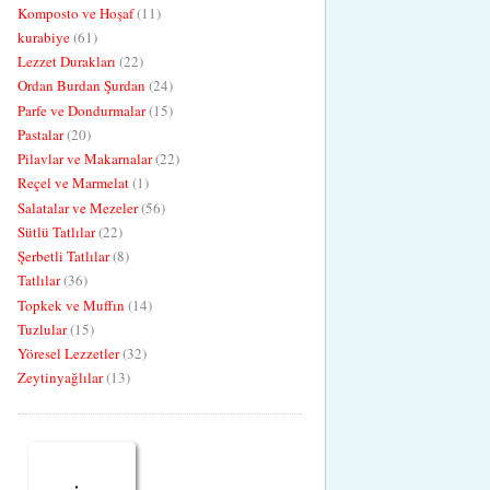
Komposto ve Hoşaf
(11)
kurabiye
(61)
Lezzet Durakları
(22)
Ordan Burdan Şurdan
(24)
Parfe ve Dondurmalar
(15)
Pastalar
(20)
Pilavlar ve Makarnalar
(22)
Reçel ve Marmelat
(1)
Salatalar ve Mezeler
(56)
Sütlü Tatlılar
(22)
Şerbetli Tatlılar
(8)
Tatlılar
(36)
Topkek ve Muffın
(14)
Tuzlular
(15)
Yöresel Lezzetler
(32)
Zeytinyağlılar
(13)