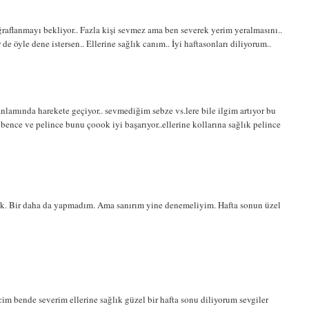
raflanmayı bekliyor.. Fazla kişi sevmez ama ben severek yerim yeralmasını..
de öyle dene istersen.. Ellerine sağlık canım.. İyi haftasonları diliyorum..
amında harekete geçiyor.. sevmediğim sebze vs.lere bile ilgim artıyor bu
 bence ve pelince bunu çoook iyi başarıyor..ellerine kollarına sağlık pelince
dik. Bir daha da yapmadım. Ama sanırım yine denemeliyim. Hafta sonun üzel
 bende severim ellerine sağlık güzel bir hafta sonu diliyorum sevgiler