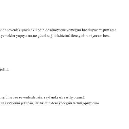
ok da severdik,şimdi akıl edip de almıyoruz,yemeğini hiç duymamıştım ama
ı yemekler yapıyosun,ne güzel sağlıklı.bizimkilere yediremiyorum ben..
ollll..
m gibi sebze sevenlerdensin, sayfanda sık rastlıyorum:))
ak istiyorum şekerim, ilk fırsatta deneyeceğim tatlım,öpüyorum