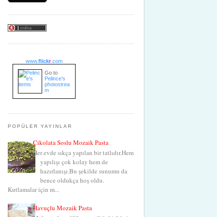
www.
flick
r
.com
Go to
Pelince's
photostrea
m
POPÜLER YAYINLAR
Çikolata Soslu Mozaik Pasta
Her evde sıkça yapılan bir tatlıdır.Hem
yapılışı çok kolay hem de
hazırlanışı.Bu şekilde sunumu da
bence oldukça hoş oldu.
Kutlamalar için m...
Havuçlu Mozaik Pasta