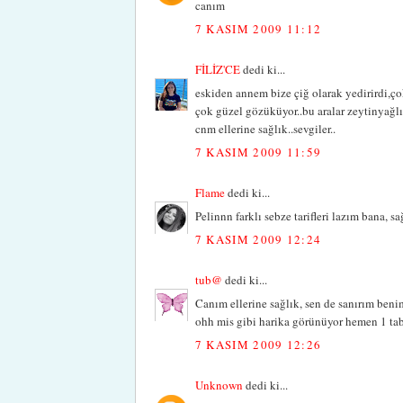
canım
7 KASIM 2009 11:12
FİLİZ'CE
dedi ki...
eskiden annem bize çiğ olarak yedirirdi,ç
çok güzel gözüküyor..bu aralar zeytinyağl
cnm ellerine sağlık..sevgiler..
7 KASIM 2009 11:59
Flame
dedi ki...
Pelinnn farklı sebze tarifleri lazım bana, sağ
7 KASIM 2009 12:24
tub@
dedi ki...
Canım ellerine sağlık, sen de sanırım beni
ohh mis gibi harika görünüyor hemen 1 tab
7 KASIM 2009 12:26
Unknown
dedi ki...