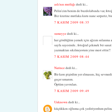
aslı'nın mutfağı
dedi ki...
Pelin'cim benim de buzdolabında var, fotoğ
Biz üzerine mutlaka kuru nane serperiz, bir 
7 KASIM 2009 08:35
sumeyye
dedi ki...
her gördüğüm yemek için ağzım sulanma anl
sayfa sayesinde.. fotoğraf çekmek bir sanat
yazmaktan sıkılmıyorum yine mest ettin!!
7 KASIM 2009 08:44
Narince
dedi ki...
Bir kere pişirdim yer elmasını, hiç sevme
geçer umarım.
Öptüm yavruları.
7 KASIM 2009 09:49
Unknown
dedi ki...
küçükken oğluma çok yediriyordum pelincim