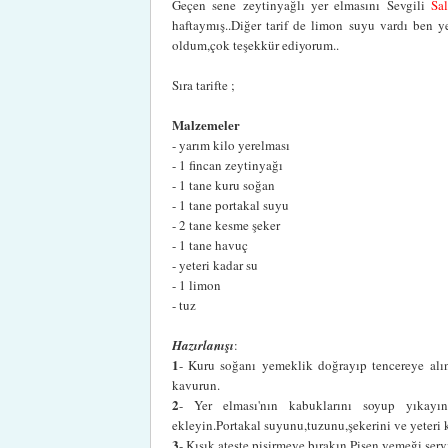
Geçen sene zeytinyağlı yer elmasını Sevgili
Sa
haftaymış..Diğer tarif de limon suyu vardı ben 
oldum,çok teşekkür ediyorum..
Sıra tarifte ;
Malzemeler
- yarım kilo yerelması
- 1 fincan zeytinyağı
- 1 tane kuru soğan
- 1 tane portakal suyu
- 2 tane kesme şeker
- 1 tane havuç
- yeteri kadar su
- 1 limon
- tuz
Hazırlanışı
:
1
- Kuru soğanı yemeklik doğrayıp tencereye alın,
kavurun.
2
- Yer elması'nın kabuklarını soyup yıkayın
ekleyin.Portakal suyunu,tuzunu,şekerini ve yeteri k
3
- Kısık ateşte pişirmeye bırakın.Pişen yemeği ser