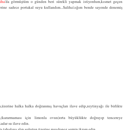
liha
'da görmüştüm o günden beri sürekli yapmak istiyordum,kısmet geçen
yerine sadece portakal suyu kullandım...Saliha'cığım bende sayende denemiş
üzerine halka halka doğranmış havuçları ilave edip,zeytinyağı ile birlikte
,(kararmaması için limonla ovun)orta büyüklükte doğrayıp tencereye
adar su ilave edin.
vis tabağına alıp soğutun,üzerine maydonoz serpip ikram edin.