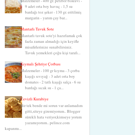
Malzemeler - 400 gr. petibör bisküvi -
9 adet orta boy havuç - 1,5 su
bardağı toz şeker - 130 gr. eritilmiş
margarin - yarım çay bar...
Mantarlı Tavuk Sote
Mantarlı tavuk sote'yi hazırlamak çok
fazla zaman almadığı için keyifle
misafirlerinize sunabilirsiniz.
Tavuk yemekleri çoğu kişi tarafı...
Kıymalı Şehriye Çorbası
Malzemeler - 100 gr kıyma - 3 çorba
kaşığı sıvıyağ - 3 adet orta boy
domates - 2 tatlı kaşığı salça - 6 su
bardağı sıcak su - 1 ça...
Cevizli Kurabiye
Bir tek bende mi sorun var anlamadım
gitti,siteye giremiyorum.. Blogger
sürekli hata veriyor,kimseye yorum
yazamıyorum.. pelince.com
kapanmı...