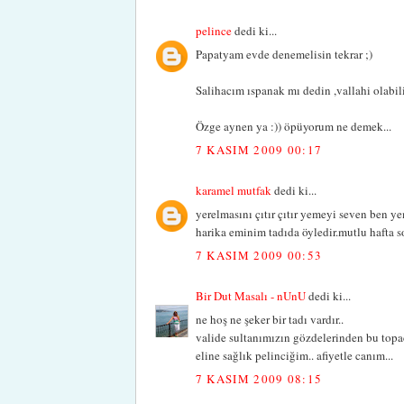
pelince
dedi ki...
Papatyam evde denemelisin tekrar ;)
Salihacım ıspanak mı dedin ,vallahi olabilir
Özge aynen ya :)) öpüyorum ne demek...
7 KASIM 2009 00:17
karamel mutfak
dedi ki...
yerelmasını çıtır çıtır yemeyi seven ben
harika eminim tadıda öyledir.mutlu hafta so
7 KASIM 2009 00:53
Bir Dut Masalı - nUnU
dedi ki...
ne hoş ne şeker bir tadı vardır..
valide sultanımızın gözdelerinden bu topac
eline sağlık pelinciğim.. afiyetle canım...
7 KASIM 2009 08:15