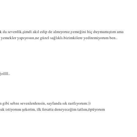
ok da severdik,şimdi akıl edip de almıyoruz,yemeğini hiç duymamıştım ama
ı yemekler yapıyosun,ne güzel sağlıklı.bizimkilere yediremiyorum ben..
ollll..
m gibi sebze sevenlerdensin, sayfanda sık rastlıyorum:))
ak istiyorum şekerim, ilk fırsatta deneyeceğim tatlım,öpüyorum