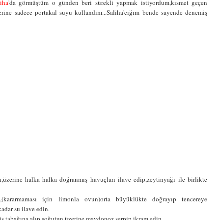
liha
'da görmüştüm o günden beri sürekli yapmak istiyordum,kısmet geçen
yerine sadece portakal suyu kullandım...Saliha'cığım bende sayende denemiş
üzerine halka halka doğranmış havuçları ilave edip,zeytinyağı ile birlikte
,(kararmaması için limonla ovun)orta büyüklükte doğrayıp tencereye
adar su ilave edin.
vis tabağına alıp soğutun,üzerine maydonoz serpip ikram edin.