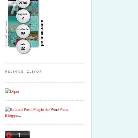
PELIN'CE İZLIYOR