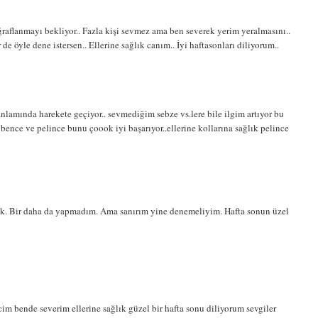
raflanmayı bekliyor.. Fazla kişi sevmez ama ben severek yerim yeralmasını..
de öyle dene istersen.. Ellerine sağlık canım.. İyi haftasonları diliyorum..
amında harekete geçiyor.. sevmediğim sebze vs.lere bile ilgim artıyor bu
 bence ve pelince bunu çoook iyi başarıyor..ellerine kollarına sağlık pelince
dik. Bir daha da yapmadım. Ama sanırım yine denemeliyim. Hafta sonun üzel
 bende severim ellerine sağlık güzel bir hafta sonu diliyorum sevgiler