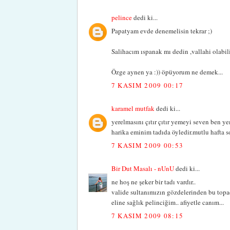
pelince
dedi ki...
Papatyam evde denemelisin tekrar ;)
Salihacım ıspanak mı dedin ,vallahi olabilir
Özge aynen ya :)) öpüyorum ne demek...
7 KASIM 2009 00:17
karamel mutfak
dedi ki...
yerelmasını çıtır çıtır yemeyi seven ben
harika eminim tadıda öyledir.mutlu hafta so
7 KASIM 2009 00:53
Bir Dut Masalı - nUnU
dedi ki...
ne hoş ne şeker bir tadı vardır..
valide sultanımızın gözdelerinden bu topac
eline sağlık pelinciğim.. afiyetle canım...
7 KASIM 2009 08:15