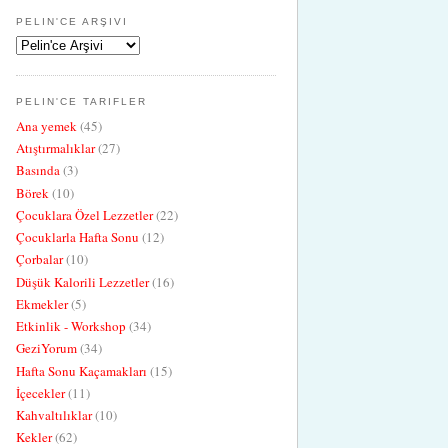
PELIN'CE ARŞIVI
PELIN'CE TARIFLER
Ana yemek
(45)
Atıştırmalıklar
(27)
Basında
(3)
Börek
(10)
Çocuklara Özel Lezzetler
(22)
Çocuklarla Hafta Sonu
(12)
Çorbalar
(10)
Düşük Kalorili Lezzetler
(16)
Ekmekler
(5)
Etkinlik - Workshop
(34)
GeziYorum
(34)
Hafta Sonu Kaçamakları
(15)
İçecekler
(11)
Kahvaltılıklar
(10)
Kekler
(62)