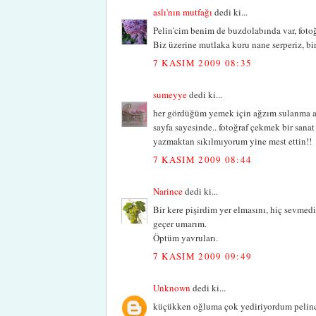
aslı'nın mutfağı
dedi ki...
Pelin'cim benim de buzdolabında var, fotoğ
Biz üzerine mutlaka kuru nane serperiz, bir 
7 KASIM 2009 08:35
sumeyye
dedi ki...
her gördüğüm yemek için ağzım sulanma anl
sayfa sayesinde.. fotoğraf çekmek bir sanat
yazmaktan sıkılmıyorum yine mest ettin!!
7 KASIM 2009 08:44
Narince
dedi ki...
Bir kere pişirdim yer elmasını, hiç sevme
geçer umarım.
Öptüm yavruları.
7 KASIM 2009 09:49
Unknown
dedi ki...
küçükken oğluma çok yediriyordum pelincim