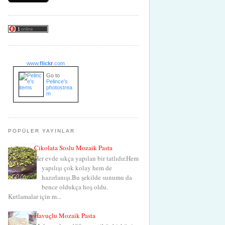
www.
flick
r
.com
Go to
Pelince's
photostrea
m
POPÜLER YAYINLAR
Çikolata Soslu Mozaik Pasta
Her evde sıkça yapılan bir tatlıdır.Hem
yapılışı çok kolay hem de
hazırlanışı.Bu şekilde sunumu da
bence oldukça hoş oldu.
Kutlamalar için m...
Havuçlu Mozaik Pasta