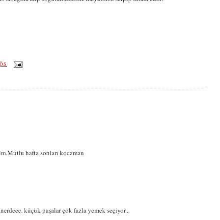
 ÖS
ştim.Mutlu hafta sonları kocaman
 nerdeee. küçük paşalar çok fazla yemek seçiyor...