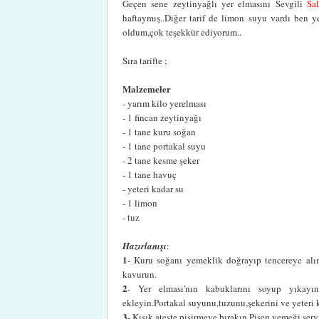
Geçen sene zeytinyağlı yer elmasını Sevgili
Sa
haftaymış..Diğer tarif de limon suyu vardı ben 
oldum,çok teşekkür ediyorum..
Sıra tarifte ;
Malzemeler
- yarım kilo yerelması
- 1 fincan zeytinyağı
- 1 tane kuru soğan
- 1 tane portakal suyu
- 2 tane kesme şeker
- 1 tane havuç
- yeteri kadar su
- 1 limon
- tuz
Hazırlanışı
:
1
- Kuru soğanı yemeklik doğrayıp tencereye alın,
kavurun.
2
- Yer elması'nın kabuklarını soyup yıkayın
ekleyin.Portakal suyunu,tuzunu,şekerini ve yeteri k
3
- Kısık ateşte pişirmeye bırakın.Pişen yemeği ser