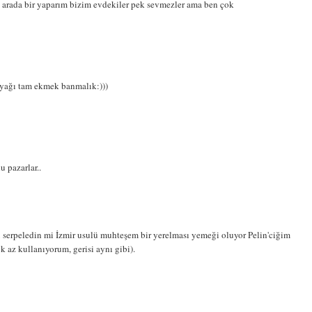
 arada bir yaparım bizim evdekiler pek sevmezler ama ben çok
z.yağı tam ekmek banmalık:)))
 pazarlar..
u serpeledin mi İzmir usulü muhteşem bir yerelması yemeği oluyor Pelin'ciğim
 az kullanıyorum, gerisi aynı gibi).