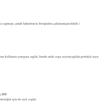
 yapmıştı, şimdi farkettim ki fotoğrafını çekmemişim hihih:)
ıne kollarına yuregıne saglık..bende artık cogu zeytınyaglıda portakal suyu
u:PPP
desteğin için de saol .svgler