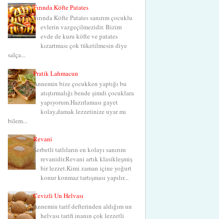
Fırında Köfte Patates
Fırında Köfte Patates sanırım çocuklu
evlerin vazgeçilmezidir. Bizim
evde de kuru köfte ve patates
kızartması çok tüketilmesin diye
salça...
Pratik Lahmacun
Annemin bize çocukken yaptığı bu
atıştırmalığı bende şimdi çocuklara
yapıyorum.Hazırlaması gayet
kolay,damak lezzetinize uyar mı
bilem...
Revani
Şerbetli tatlıların en kolayı sanırım
revanidir.Revani artık klasikleşmiş
bir lezzet.Kimi zaman içine yoğurt
konur konmaz tartışması yapılır...
Cevizli Un Helvası
Annemin tarif defterinden aldığım un
helvası tarifi inanın çok lezzetli