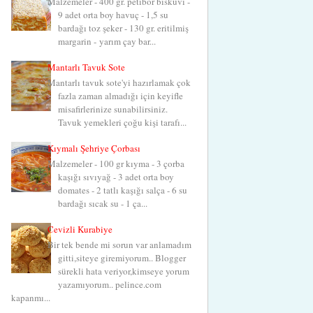
Malzemeler - 400 gr. petibör bisküvi -
9 adet orta boy havuç - 1,5 su
bardağı toz şeker - 130 gr. eritilmiş
margarin - yarım çay bar...
Mantarlı Tavuk Sote
Mantarlı tavuk sote'yi hazırlamak çok
fazla zaman almadığı için keyifle
misafirlerinize sunabilirsiniz.
Tavuk yemekleri çoğu kişi tarafı...
Kıymalı Şehriye Çorbası
Malzemeler - 100 gr kıyma - 3 çorba
kaşığı sıvıyağ - 3 adet orta boy
domates - 2 tatlı kaşığı salça - 6 su
bardağı sıcak su - 1 ça...
Cevizli Kurabiye
Bir tek bende mi sorun var anlamadım
gitti,siteye giremiyorum.. Blogger
sürekli hata veriyor,kimseye yorum
yazamıyorum.. pelince.com
kapanmı...