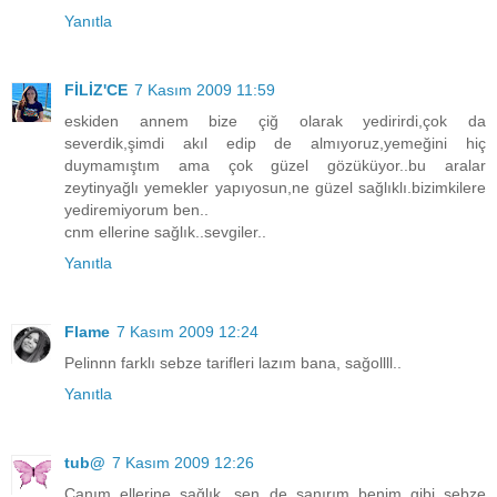
Yanıtla
FİLİZ'CE
7 Kasım 2009 11:59
eskiden annem bize çiğ olarak yedirirdi,çok da
severdik,şimdi akıl edip de almıyoruz,yemeğini hiç
duymamıştım ama çok güzel gözüküyor..bu aralar
zeytinyağlı yemekler yapıyosun,ne güzel sağlıklı.bizimkilere
yediremiyorum ben..
cnm ellerine sağlık..sevgiler..
Yanıtla
Flame
7 Kasım 2009 12:24
Pelinnn farklı sebze tarifleri lazım bana, sağollll..
Yanıtla
tub@
7 Kasım 2009 12:26
Canım ellerine sağlık, sen de sanırım benim gibi sebze