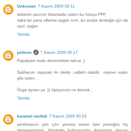
Unknown
7 Kasım 2009 00:11
sekerim sanırım lokantada cektın bu fotuyu:PPP
saka bir yana ellerine saglık cnm..bu arada desteğin için de
saol .svgler
Yanıtla
pelince
7 Kasım 2009 00:17
Papatyam evde denemelisin tekrar ;)
Salihacım ıspanak mı dedin ,vallahi olabilir.. meyve suları
şifa zaten...
Özge aynen ya :)) öpüyorum ne demek...
Yanıtla
karamel mutfak
7 Kasım 2009 00:53
yerelmasını çıtır çıtır yemeyi seven ben yemeğini hiç
denememiştim. Markette buldugumda deniyicem dorusu