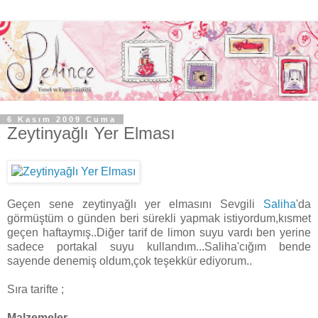
6 Kasım 2009 Cuma
Zeytinyağlı Yer Elması
Geçen sene zeytinyağlı yer elmasını Sevgili
Saliha
'da
görmüştüm o günden beri sürekli yapmak istiyordum,kısmet
geçen haftaymış..Diğer tarif de limon suyu vardı ben yerine
sadece portakal suyu kullandım...Saliha'cığım bende
sayende denemiş oldum,çok teşekkür ediyorum..
Sıra tarifte ;
Malzemeler