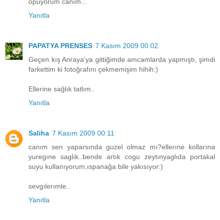
öpüyorum canım...
Yanıtla
PAPATYA PRENSES
7 Kasım 2009 00:02
Geçen kış Anraya'ya gittiğimde amcamlarda yapmıştı, şimdi
farkettim ki fotoğrafını çekmemişim hihih:)
Ellerine sağlık tatlım..
Yanıtla
Saliha
7 Kasım 2009 00:11
canım sen yaparsında guzel olmaz mı?ellerıne kollarına
yuregıne saglık..bende artık cogu zeytınyaglıda portakal
suyu kullanıyorum,ıspanağa bile yakısıyor:)
sevgılerımle..
Yanıtla