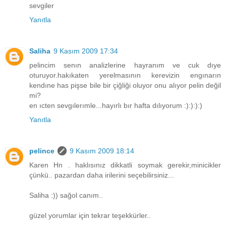
sevgiler
Yanıtla
Saliha
9 Kasım 2009 17:34
pelincim senın analizlerine hayranım ve cuk dıye
oturuyor.hakıkaten yerelmasının kerevizin engınarın
kendıne has pişse bile bir çiğliği oluyor onu alıyor pelin değil
mi?
en ıcten sevgılerımle...hayırlı bır hafta dılıyorum :):):):)
Yanıtla
pelince
9 Kasım 2009 18:14
Karen Hn . haklısınız dikkatli soymak gerekir,minicikler
çünkü.. pazardan daha irilerini seçebilirsiniz...
Saliha :)) sağol canım..
güzel yorumlar için tekrar teşekkürler..