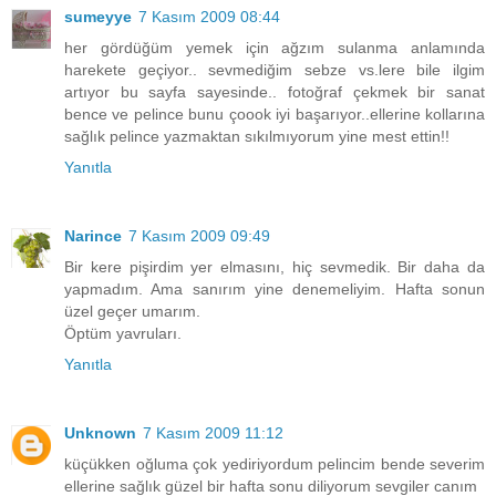
sumeyye
7 Kasım 2009 08:44
her gördüğüm yemek için ağzım sulanma anlamında
harekete geçiyor.. sevmediğim sebze vs.lere bile ilgim
artıyor bu sayfa sayesinde.. fotoğraf çekmek bir sanat
bence ve pelince bunu çoook iyi başarıyor..ellerine kollarına
sağlık pelince yazmaktan sıkılmıyorum yine mest ettin!!
Yanıtla
Narince
7 Kasım 2009 09:49
Bir kere pişirdim yer elmasını, hiç sevmedik. Bir daha da
yapmadım. Ama sanırım yine denemeliyim. Hafta sonun
üzel geçer umarım.
Öptüm yavruları.
Yanıtla
Unknown
7 Kasım 2009 11:12
küçükken oğluma çok yediriyordum pelincim bende severim
ellerine sağlık güzel bir hafta sonu diliyorum sevgiler canım