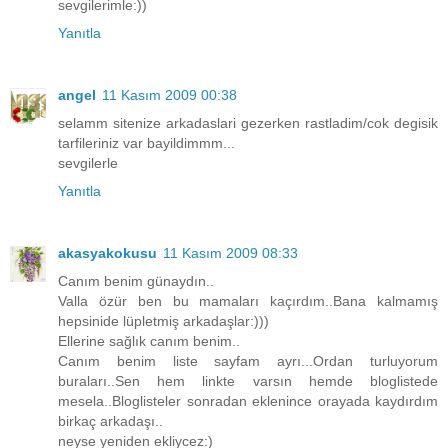
sevgilerimle:))
Yanıtla
angel
11 Kasım 2009 00:38
selamm sitenize arkadaslari gezerken rastladim/cok degisik
tarfileriniz var bayildimmm...
sevgilerle
Yanıtla
akasyakokusu
11 Kasım 2009 08:33
Canım benim günaydın..
Valla özür ben bu mamaları kaçırdım..Bana kalmamış
hepsinide lüpletmiş arkadaşlar:)))
Ellerine sağlık canım benim..
Canım benim liste sayfam ayrı...Ordan turluyorum
buraları..Sen hem linkte varsın hemde bloglistede
mesela..Bloglisteler sonradan eklenince orayada kaydırdım
birkaç arkadaşı..
neyse yeniden ekliycez:)