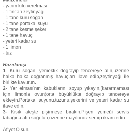
- yarım kilo yerelması
- 1 fincan zeytinyağı
- 1 tane kuru soğan
- 1 tane portakal suyu
- 2 tane kesme şeker
- 1 tane havuç
- yeteri kadar su
- 1 limon
- tuz
Hazırlanışı
:
1
- Kuru soğanı yemeklik doğrayıp tencereye alın,üzerine
halka halka doğranmış havuçları ilave edip,zeytinyağı ile
birlikte kavurun.
2
- Yer elması'nın kabuklarını soyup yıkayın,(kararmaması
için limonla ovun)orta büyüklükte doğrayıp tencereye
ekleyin.Portakal suyunu,tuzunu,şekerini ve yeteri kadar su
ilave edin.
3
- Kısık ateşte pişirmeye bırakın.Pişen yemeği servis
tabağına alıp soğutun,üzerine maydonoz serpip ikram edin.
Afiyet Olsun..