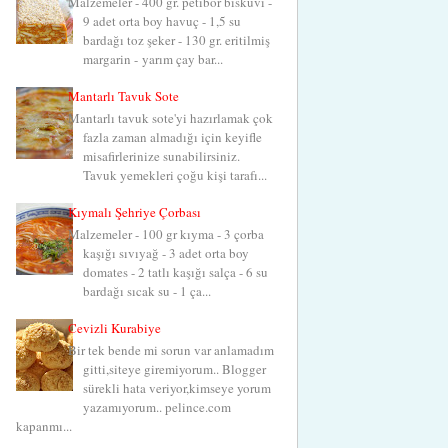
Malzemeler - 400 gr. petibör bisküvi -
9 adet orta boy havuç - 1,5 su
bardağı toz şeker - 130 gr. eritilmiş
margarin - yarım çay bar...
Mantarlı Tavuk Sote
Mantarlı tavuk sote'yi hazırlamak çok
fazla zaman almadığı için keyifle
misafirlerinize sunabilirsiniz.
Tavuk yemekleri çoğu kişi tarafı...
Kıymalı Şehriye Çorbası
Malzemeler - 100 gr kıyma - 3 çorba
kaşığı sıvıyağ - 3 adet orta boy
domates - 2 tatlı kaşığı salça - 6 su
bardağı sıcak su - 1 ça...
Cevizli Kurabiye
Bir tek bende mi sorun var anlamadım
gitti,siteye giremiyorum.. Blogger
sürekli hata veriyor,kimseye yorum
yazamıyorum.. pelince.com
kapanmı...