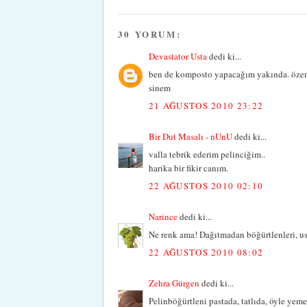
30 YORUM:
Devastator Usta
dedi ki...
ben de komposto yapacağım yakında. özen
sinem
21 AĞUSTOS 2010 23:22
Bir Dut Masalı - nUnU
dedi ki...
valla tebrik ederim pelinciğim..
harika bir fikir canım.
22 AĞUSTOS 2010 02:10
Narince
dedi ki...
Ne renk ama! Dağıtmadan böğürtlenleri, ust
22 AĞUSTOS 2010 08:02
Zehra Gürgen
dedi ki...
Pelinböğürtleni pastada, tatlıda, öyle ye