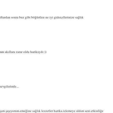
tardan sonra buz gibi böğürtlen ne iyi gider,ellerinize sağlık
m akıllara zarar oldu harikaydı:))
sevgilerimle...
ım şaşıyorum.emeğine sağlık lezzetler harika.izlemeye aldım seni.etkinliğe