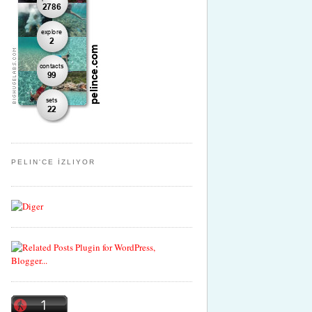
PELIN'CE İZLIYOR