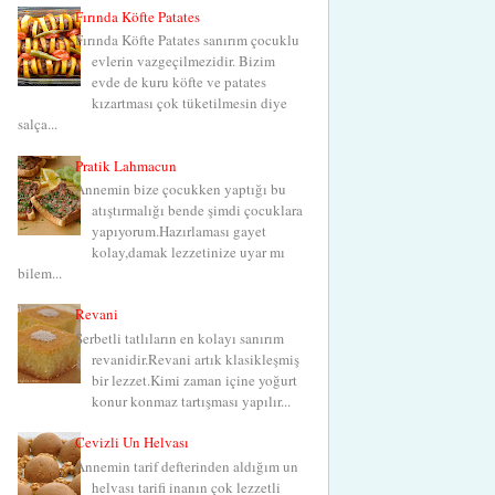
Fırında Köfte Patates
Fırında Köfte Patates sanırım çocuklu
evlerin vazgeçilmezidir. Bizim
evde de kuru köfte ve patates
kızartması çok tüketilmesin diye
salça...
Pratik Lahmacun
Annemin bize çocukken yaptığı bu
atıştırmalığı bende şimdi çocuklara
yapıyorum.Hazırlaması gayet
kolay,damak lezzetinize uyar mı
bilem...
Revani
Şerbetli tatlıların en kolayı sanırım
revanidir.Revani artık klasikleşmiş
bir lezzet.Kimi zaman içine yoğurt
konur konmaz tartışması yapılır...
Cevizli Un Helvası
Annemin tarif defterinden aldığım un
helvası tarifi inanın çok lezzetli