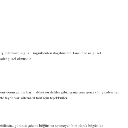
 ellerinize sağlık. Böğürtlenleri dağıtmadan, tane tane ne güzel
kadar güzel olmuştur.
leniyorum galiba başım dönüyor deliler gibi:) garip ama gerçek! o yüzden hep
 fayda var! alternatif tarif için teşekkürler...
bilirsin.. görüntü şahane böğürtlen sevmeyen biri olarak bögürtlen