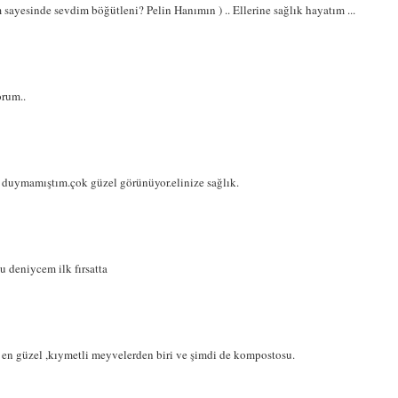
yesinde sevdim böğütleni? Pelin Hanımın ) .. Ellerine sağlık hayatım ...
orum..
duymamıştım.çok güzel görünüyor.elinize sağlık.
u deniycem ilk fırsatta
n en güzel ,kıymetli meyvelerden biri ve şimdi de kompostosu.