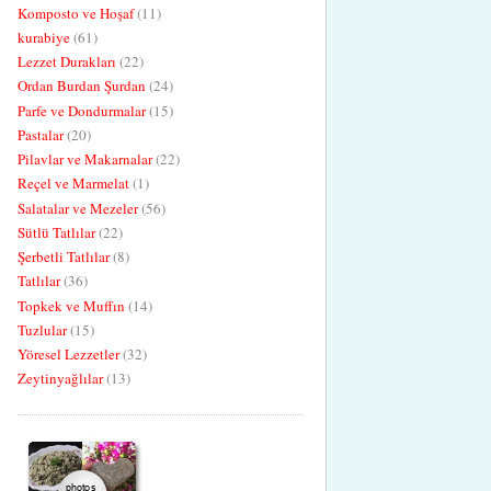
Komposto ve Hoşaf
(11)
kurabiye
(61)
Lezzet Durakları
(22)
Ordan Burdan Şurdan
(24)
Parfe ve Dondurmalar
(15)
Pastalar
(20)
Pilavlar ve Makarnalar
(22)
Reçel ve Marmelat
(1)
Salatalar ve Mezeler
(56)
Sütlü Tatlılar
(22)
Şerbetli Tatlılar
(8)
Tatlılar
(36)
Topkek ve Muffın
(14)
Tuzlular
(15)
Yöresel Lezzetler
(32)
Zeytinyağlılar
(13)