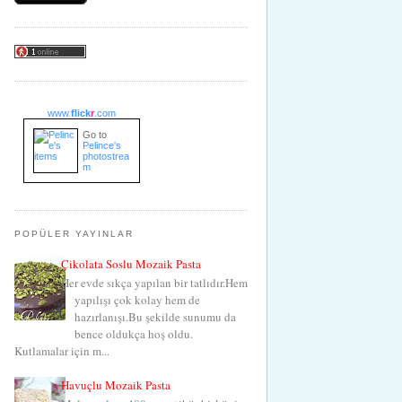
www.
flick
r
.com
Go to
Pelince's
photostrea
m
POPÜLER YAYINLAR
Çikolata Soslu Mozaik Pasta
Her evde sıkça yapılan bir tatlıdır.Hem
yapılışı çok kolay hem de
hazırlanışı.Bu şekilde sunumu da
bence oldukça hoş oldu.
Kutlamalar için m...
Havuçlu Mozaik Pasta