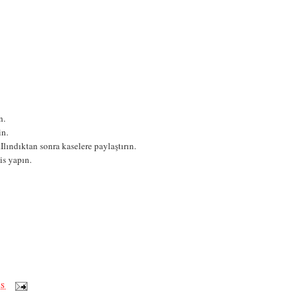
n.
in.
lındıktan sonra kaselere paylaştırın.
is yapın.
ÖS