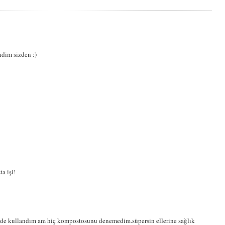
dim sizden :)
a işi!
mede kullandım am hiç kompostosunu denemedim.süpersin ellerine sağlık