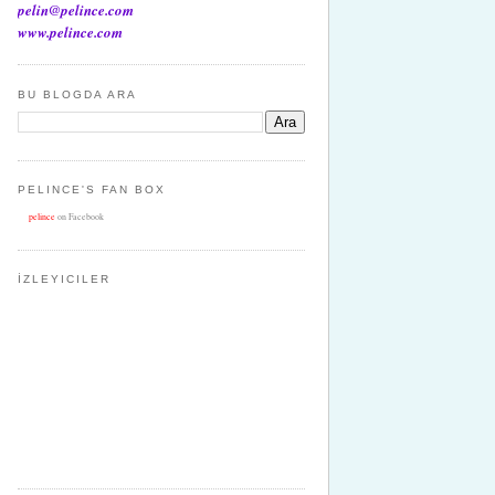
pelin@pelince.com
www.pelince.com
BU BLOGDA ARA
PELINCE'S FAN BOX
pelince
on Facebook
İZLEYICILER