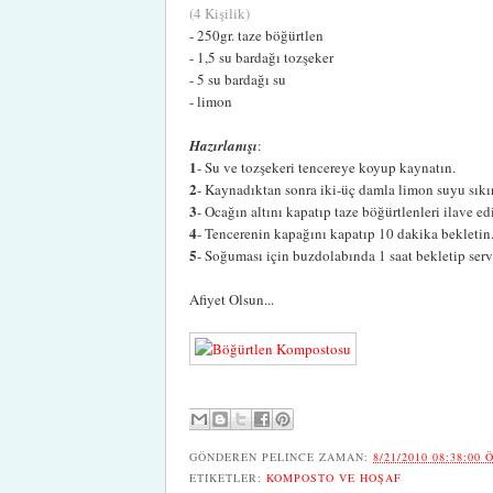
(4 Kişilik)
- 250gr. taze böğürtlen
- 1,5 su bardağı tozşeker
- 5 su bardağı su
- limon
Hazırlanışı
:
1
- Su ve tozşekeri tencereye koyup kaynatın.
2
- Kaynadıktan sonra iki-üç damla limon suyu sıkı
3
- Ocağın altını kapatıp taze böğürtlenleri ilave ed
4
- Tencerenin kapağını kapatıp 10 dakika bekletin.I
5
- Soğuması için buzdolabında 1 saat bekletip serv
Afiyet Olsun...
GÖNDEREN
PELINCE
ZAMAN:
8/21/2010 08:38:00 
ETIKETLER:
KOMPOSTO VE HOŞAF