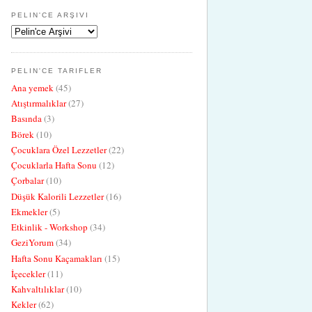
PELIN'CE ARŞIVI
PELIN'CE TARIFLER
Ana yemek
(45)
Atıştırmalıklar
(27)
Basında
(3)
Börek
(10)
Çocuklara Özel Lezzetler
(22)
Çocuklarla Hafta Sonu
(12)
Çorbalar
(10)
Düşük Kalorili Lezzetler
(16)
Ekmekler
(5)
Etkinlik - Workshop
(34)
GeziYorum
(34)
Hafta Sonu Kaçamakları
(15)
İçecekler
(11)
Kahvaltılıklar
(10)
Kekler
(62)