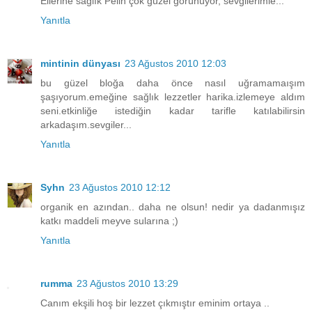
Ellerine sağlık Pelin çok güzel görünüyor, sevgilerimle...
Yanıtla
mintinin dünyası
23 Ağustos 2010 12:03
bu güzel bloğa daha önce nasıl uğramamaışım
şaşıyorum.emeğine sağlık lezzetler harika.izlemeye aldım
seni.etkinliğe istediğin kadar tarifle katılabilirsin
arkadaşım.sevgiler...
Yanıtla
Syhn
23 Ağustos 2010 12:12
organik en azından.. daha ne olsun! nedir ya dadanmışız
katkı maddeli meyve sularına ;)
Yanıtla
rumma
23 Ağustos 2010 13:29
Canım ekşili hoş bir lezzet çıkmıştır eminim ortaya ..