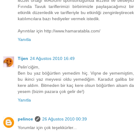
lezzet ortağı MAGGI® sponsorluğunda lezzetli ve besleyici
Fırında Tavuk tariflerimizi birbirimizle paylaşacağımız bir
etkinlik düzenledik ve tarifleriyle bu etkinliği zenginleştirecek
katılımcılara bazı hediyeler vermek istedik.
Ayrıntılar için http://www.hamaratabla.com/
Yanıtla
Tijen
24 Ağustos 2010 16:49
Pelin'ciğim,
Ben bu yaz böğürtlen yemedim hiç. Vişne de yememiştim,
bu ikinci yaz meyvesi oldu yemediğim. Karadut galiba bir
kere aldım. Bitmeden bir kaç kere olsun böğürtlen alsam da
yesem (bizim pazara çok gelir de!)
Yanıtla
pelince
26 Ağustos 2010 00:39
Yorumlar için çok teşekkürler...