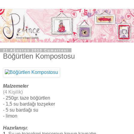
21 Ağustos 2010 Cumartesi
Böğürtlen Kompostosu
Malzemeler
(4 Kişilik)
- 250gr. taze böğürtlen
- 1,5 su bardağı tozşeker
- 5 su bardağı su
- limon
Hazırlanışı
:
1
- Su ve tozşekeri tencereye koyup kaynatın.