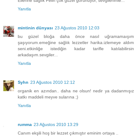
Ellerine sağlık Pelin çok güzel görünüyor, sevgilerimle...
Yanıtla
mintinin dünyası
23 Ağustos 2010 12:03
bu güzel bloğa daha önce nasıl uğramamaışım
şaşıyorum.emeğine sağlık lezzetler harika.izlemeye aldım
seni.etkinliğe istediğin kadar tarifle katılabilirsin
arkadaşım.sevgiler...
Yanıtla
Syhn
23 Ağustos 2010 12:12
organik en azından.. daha ne olsun! nedir ya dadanmışız
katkı maddeli meyve sularına ;)
Yanıtla
rumma
23 Ağustos 2010 13:29
Canım ekşili hoş bir lezzet çıkmıştır eminim ortaya ..