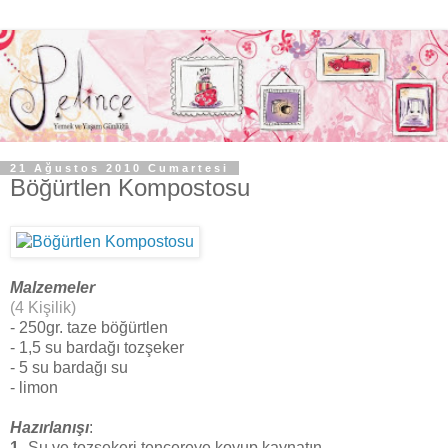
21 Ağustos 2010 Cumartesi
Böğürtlen Kompostosu
Malzemeler
(4 Kişilik)
- 250gr. taze böğürtlen
- 1,5 su bardağı tozşeker
- 5 su bardağı su
- limon
Hazırlanışı
:
1
- Su ve tozşekeri tencereye koyup kaynatın.