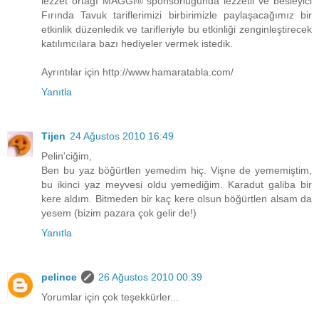
lezzet ortağı MAGGI® sponsorluğunda lezzetli ve besleyici
Fırında Tavuk tariflerimizi birbirimizle paylaşacağımız bir
etkinlik düzenledik ve tarifleriyle bu etkinliği zenginleştirecek
katılımcılara bazı hediyeler vermek istedik.
Ayrıntılar için http://www.hamaratabla.com/
Yanıtla
Tijen
24 Ağustos 2010 16:49
Pelin'ciğim,
Ben bu yaz böğürtlen yemedim hiç. Vişne de yememiştim,
bu ikinci yaz meyvesi oldu yemediğim. Karadut galiba bir
kere aldım. Bitmeden bir kaç kere olsun böğürtlen alsam da
yesem (bizim pazara çok gelir de!)
Yanıtla
pelince
26 Ağustos 2010 00:39
Yorumlar için çok teşekkürler...