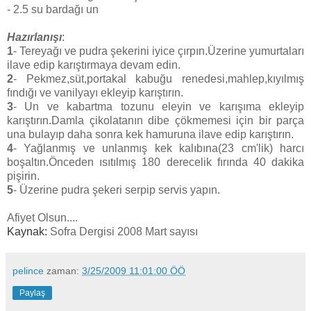
- 2.5 su bardağı un
Hazırlanışı
:
1
- Tereyağı ve pudra şekerini iyice çırpın.Üzerine yumurtaları
ilave edip karıştırmaya devam edin.
2
- Pekmez,süt,portakal kabuğu renedesi,mahlep,kıyılmış
fındığı ve vanilyayı ekleyip karıştırın.
3
- Un ve kabartma tozunu eleyin ve karışıma ekleyip
karıştırın.Damla çikolatanın dibe çökmemesi için bir parça
una bulayıp daha sonra kek hamuruna ilave edip karıştırın.
4
- Yağlanmış ve unlanmış kek kalıbına(23 cm'lik) harcı
boşaltın.Önceden ısıtılmış 180 derecelik fırında 40 dakika
pişirin.
5
- Üzerine pudra şekeri serpip servis yapın.
Afiyet Olsun....
Kaynak:
Sofra Dergisi 2008 Mart sayısı
pelince
zaman:
3/25/2009 11:01:00 ÖÖ
Paylaş