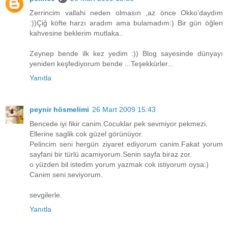
Zerrincim vallahi neden olmasın ,az önce Okko'daydım
:))Çiğ köfte harzı aradım ama bulamadım:) Bir gün öğlen
kahvesine beklerim mutlaka..
Zeynep bende ilk kez yedim :)) Blog sayesinde dünyayı
yeniden keşfediyorum bende ...Teşekkürler...
Yanıtla
peynir hösmelimi
26 Mart 2009 15:43
Bencede iyi fikir canim.Cocuklar pek sevmiyor pekmezi.
Ellerine saglik cok güzel görünüyor.
Pelincim seni hergün ziyaret ediyorum canim.Fakat yorum
sayfani bir türlü acamiyorum.Senin sayfa biraz zor.
o yüzden bil istedim yorum yazmak cok istiyorum oysa:)
Canim seni seviyorum.
sevgilerle.
Yanıtla