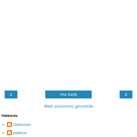
‹
›
Ana Sayfa
Web sürümünü görüntüle
Hakkımda
Unknown
pelince