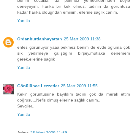
Benim cocuklar da pekmez yemediklerinden böyle
deneyeyim. Harika bir kek olmus, tadinin da görüntüsü
kadar harika oldugndan eminim, ellerine saglik canim.
Yanıtla
Ordanburdanhayattan
25 Mart 2009 11:38
enfes görünüyor yaaa,pekmez benim de evde oğluma çok
sık yedirmeye çalıştığım birşey.mutlaka denemem
gerek.ellerine sağlık
Yanıtla
Gönülünce Lezzetler
25 Mart 2009 11:55
Kekin görüntüsüne bayıldım tadını çok da merak ettim
doğrusu...Nefis olmuş ellerine sağlık canım..
Sevgiler..
Yanıtla
Adsız
25 Mart 2009 11:59