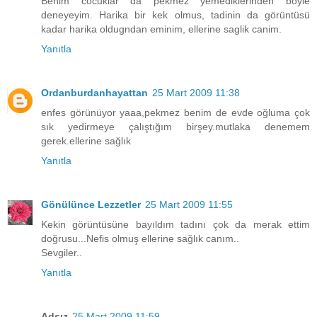
Benim cocuklar da pekmez yemediklerinden böyle
deneyeyim. Harika bir kek olmus, tadinin da görüntüsü
kadar harika oldugndan eminim, ellerine saglik canim.
Yanıtla
Ordanburdanhayattan
25 Mart 2009 11:38
enfes görünüyor yaaa,pekmez benim de evde oğluma çok
sık yedirmeye çalıştığım birşey.mutlaka denemem
gerek.ellerine sağlık
Yanıtla
Gönülünce Lezzetler
25 Mart 2009 11:55
Kekin görüntüsüne bayıldım tadını çok da merak ettim
doğrusu...Nefis olmuş ellerine sağlık canım..
Sevgiler..
Yanıtla
Adsız
25 Mart 2009 11:59