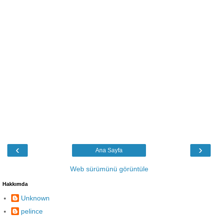
‹
›
Ana Sayfa
Web sürümünü görüntüle
Hakkımda
Unknown
pelince