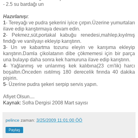
- 2.5 su bardağı un
Hazırlanışı
:
1
- Tereyağı ve pudra şekerini iyice çırpın.Üzerine yumurtaları
ilave edip karıştırmaya devam edin.
2
- Pekmez,süt,portakal kabuğu renedesi,mahlep,kıyılmış
fındığı ve vanilyayı ekleyip karıştırın.
3
- Un ve kabartma tozunu eleyin ve karışıma ekleyip
karıştırın.Damla çikolatanın dibe çökmemesi için bir parça
una bulayıp daha sonra kek hamuruna ilave edip karıştırın.
4
- Yağlanmış ve unlanmış kek kalıbına(23 cm'lik) harcı
boşaltın.Önceden ısıtılmış 180 derecelik fırında 40 dakika
pişirin.
5
- Üzerine pudra şekeri serpip servis yapın.
Afiyet Olsun....
Kaynak:
Sofra Dergisi 2008 Mart sayısı
pelince
zaman:
3/25/2009 11:01:00 ÖÖ
Paylaş