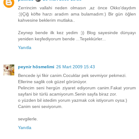
Zerrincim vallahi neden olmasın ,az önce Okko'daydım
:))Çiğ köfte harzı aradım ama bulamadım:) Bir gün öğlen
kahvesine beklerim mutlaka..
Zeynep bende ilk kez yedim :)) Blog sayesinde dünyayı
yeniden keşfediyorum bende ...Teşekkürler...
Yanıtla
peynir hösmelimi
26 Mart 2009 15:43
Bencede iyi fikir canim.Cocuklar pek sevmiyor pekmezi.
Ellerine saglik cok güzel görünüyor.
Pelincim seni hergün ziyaret ediyorum canim.Fakat yorum
sayfani bir türlü acamiyorum.Senin sayfa biraz zor.
o yüzden bil istedim yorum yazmak cok istiyorum oysa:)
Canim seni seviyorum.
sevgilerle.
Yanıtla