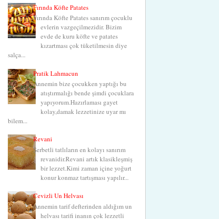
Fırında Köfte Patates
Fırında Köfte Patates sanırım çocuklu
evlerin vazgeçilmezidir. Bizim
evde de kuru köfte ve patates
kızartması çok tüketilmesin diye
salça...
Pratik Lahmacun
Annemin bize çocukken yaptığı bu
atıştırmalığı bende şimdi çocuklara
yapıyorum.Hazırlaması gayet
kolay,damak lezzetinize uyar mı
bilem...
Revani
Şerbetli tatlıların en kolayı sanırım
revanidir.Revani artık klasikleşmiş
bir lezzet.Kimi zaman içine yoğurt
konur konmaz tartışması yapılır...
Cevizli Un Helvası
Annemin tarif defterinden aldığım un
helvası tarifi inanın çok lezzetli