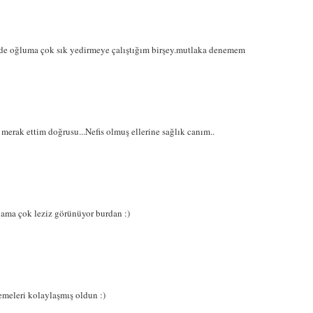
de oğluma çok sık yedirmeye çalıştığım birşey.mutlaka denemem
erak ettim doğrusu...Nefis olmuş ellerine sağlık canım..
ama çok leziz görünüyor burdan :)
meleri kolaylaşmış oldun :)