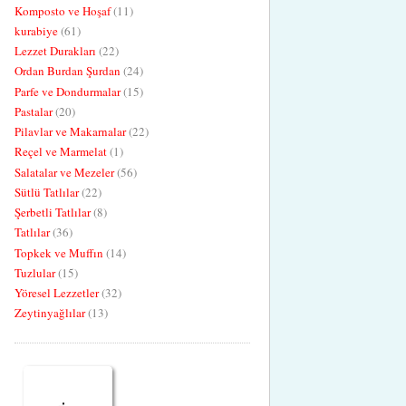
Komposto ve Hoşaf
(11)
kurabiye
(61)
Lezzet Durakları
(22)
Ordan Burdan Şurdan
(24)
Parfe ve Dondurmalar
(15)
Pastalar
(20)
Pilavlar ve Makarnalar
(22)
Reçel ve Marmelat
(1)
Salatalar ve Mezeler
(56)
Sütlü Tatlılar
(22)
Şerbetli Tatlılar
(8)
Tatlılar
(36)
Topkek ve Muffın
(14)
Tuzlular
(15)
Yöresel Lezzetler
(32)
Zeytinyağlılar
(13)