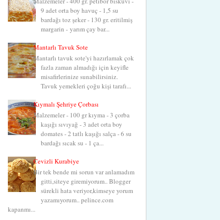
Malzemeler - 400 gr. petibör bisküvi -
9 adet orta boy havuç - 1,5 su
bardağı toz şeker - 130 gr. eritilmiş
margarin - yarım çay bar...
Mantarlı Tavuk Sote
Mantarlı tavuk sote'yi hazırlamak çok
fazla zaman almadığı için keyifle
misafirlerinize sunabilirsiniz.
Tavuk yemekleri çoğu kişi tarafı...
Kıymalı Şehriye Çorbası
Malzemeler - 100 gr kıyma - 3 çorba
kaşığı sıvıyağ - 3 adet orta boy
domates - 2 tatlı kaşığı salça - 6 su
bardağı sıcak su - 1 ça...
Cevizli Kurabiye
Bir tek bende mi sorun var anlamadım
gitti,siteye giremiyorum.. Blogger
sürekli hata veriyor,kimseye yorum
yazamıyorum.. pelince.com
kapanmı...