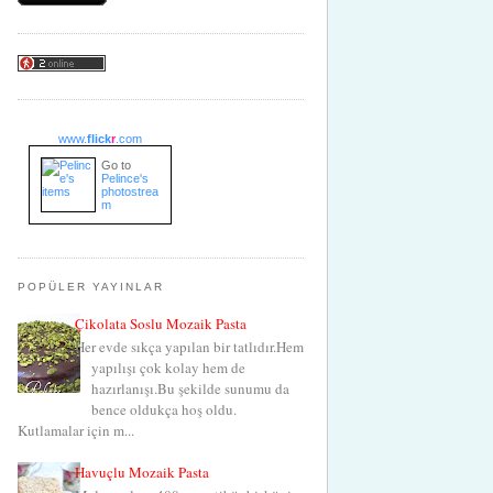
www.
flick
r
.com
Go to
Pelince's
photostrea
m
POPÜLER YAYINLAR
Çikolata Soslu Mozaik Pasta
Her evde sıkça yapılan bir tatlıdır.Hem
yapılışı çok kolay hem de
hazırlanışı.Bu şekilde sunumu da
bence oldukça hoş oldu.
Kutlamalar için m...
Havuçlu Mozaik Pasta