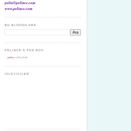
pelin@pelince.com
www.pelince.com
BU BLOGDA ARA
PELINCE'S FAN BOX
pelince
on Facebook
İZLEYICILER