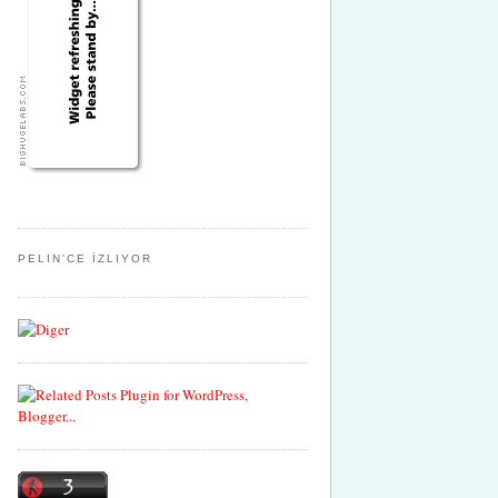
PELIN'CE İZLIYOR