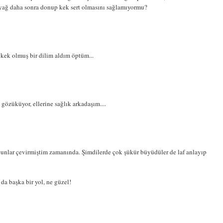
eyağ daha sonra donup kek sert olmasını sağlamıyormu?
r kek olmuş bir dilim aldım öptüm...
i gözüküyor, ellerine sağlık arkadaşım....
unlar çevirmiştim zamanında. Şimdilerde çok şükür büyüdüler de laf anlayıp
da başka bir yol, ne güzel!