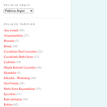
PELIN'CE ARŞIVI
PELIN'CE TARIFLER
Ana yemek
(45)
Atıştırmalıklar
(27)
Basında
(3)
Börek
(10)
Çocuklara Özel Lezzetler
(22)
Çocuklarla Hafta Sonu
(12)
Çorbalar
(10)
Düşük Kalorili Lezzetler
(16)
Ekmekler
(5)
Etkinlik - Workshop
(34)
GeziYorum
(34)
Hafta Sonu Kaçamakları
(15)
İçecekler
(11)
Kahvaltılıklar
(10)
Kekler
(62)