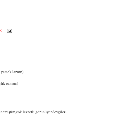
ÖÖ
 yemek lazım:)
ğlık canım:)
nemiştim,çok lezzetli görünüyor.Sevgiler...