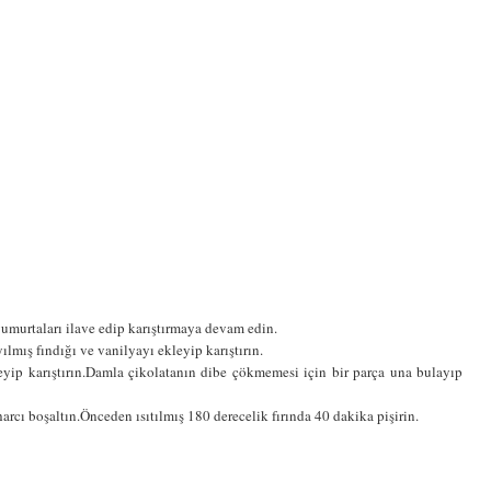
yumurtaları ilave edip karıştırmaya devam edin.
lmış fındığı ve vanilyayı ekleyip karıştırın.
yip karıştırın.Damla çikolatanın dibe çökmemesi için bir parça una bulayıp
rcı boşaltın.Önceden ısıtılmış 180 derecelik fırında 40 dakika pişirin.