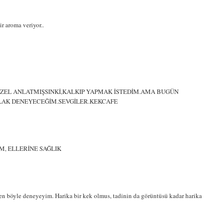
 aroma veriyor..
ÜZEL ANLATMIŞSINKİ,KALKIP YAPMAK İSTEDİM.AMA BUGÜN
LLAK DENEYECEĞİM.SEVGİLER.KEKCAFE
M, ELLERİNE SAĞLIK
 böyle deneyeyim. Harika bir kek olmus, tadinin da görüntüsü kadar harika