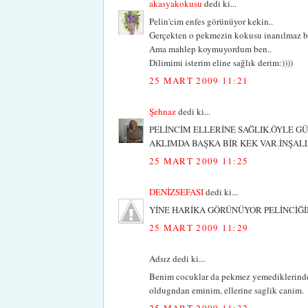
akasyakokusu
dedi ki...
Pelin'cim enfes görünüyor kekin..
Gerçekten o pekmezin kokusu inanılmaz bir
Ama mahlep koymuyordum ben..
Dilimimi isterim eline sağlık derim:))))
25 MART 2009 11:21
Şehnaz
dedi ki...
PELİNCİM ELLERİNE SAĞLIK.ÖYLE G
AKLIMDA BAŞKA BİR KEK VAR.İNŞA
25 MART 2009 11:25
DENİZSEFASI
dedi ki...
YİNE HARİKA GÖRÜNÜYOR PELİNCİĞİ
25 MART 2009 11:29
Adsız dedi ki...
Benim cocuklar da pekmez yemediklerinden
oldugndan eminim, ellerine saglik canim.
25 MART 2009 11:32