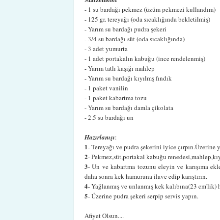
- 1 su bardağı pekmez (üzüm pekmezi kullandım)
- 125 gr. tereyağı (oda sıcaklığında bekletilmiş)
- Yarım su bardağı pudra şekeri
- 3/4 su bardağı süt (oda sıcaklığında)
- 3 adet yumurta
- 1 adet portakalın kabuğu (ince rendelenmiş)
- Yarım tatlı kaşığı mahlep
- Yarım su bardağı kıyılmş fındık
- 1 paket vanilin
- 1 paket kabartma tozu
- Yarım su bardağı damla çikolata
- 2.5 su bardağı un
Hazırlanışı
:
1
- Tereyağı ve pudra şekerini iyice çırpın.Üzerine 
2
- Pekmez,süt,portakal kabuğu renedesi,mahlep,kıyı
3
- Un ve kabartma tozunu eleyin ve karışıma ekle
daha sonra kek hamuruna ilave edip karıştırın.
4
- Yağlanmış ve unlanmış kek kalıbına(23 cm'lik) ha
5
- Üzerine pudra şekeri serpip servis yapın.
Afiyet Olsun....