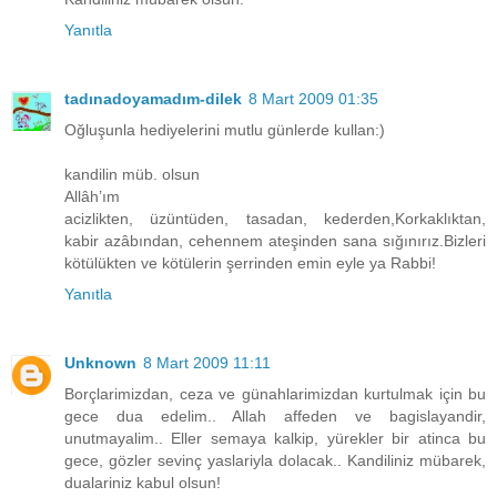
Yanıtla
tadınadoyamadım-dilek
8 Mart 2009 01:35
Oğluşunla hediyelerini mutlu günlerde kullan:)
kandilin müb. olsun
Allâh’ım
acizlikten, üzüntüden, tasadan, kederden,Korkaklıktan,
kabir azâbından, cehennem ateşinden sana sığınırız.Bizleri
kötülükten ve kötülerin şerrinden emin eyle ya Rabbi!
Yanıtla
Unknown
8 Mart 2009 11:11
Borçlarimizdan, ceza ve günahlarimizdan kurtulmak için bu
gece dua edelim.. Allah affeden ve bagislayandir,
unutmayalim.. Eller semaya kalkip, yürekler bir atinca bu
gece, gözler sevinç yaslariyla dolacak.. Kandiliniz mübarek,
dualariniz kabul olsun!