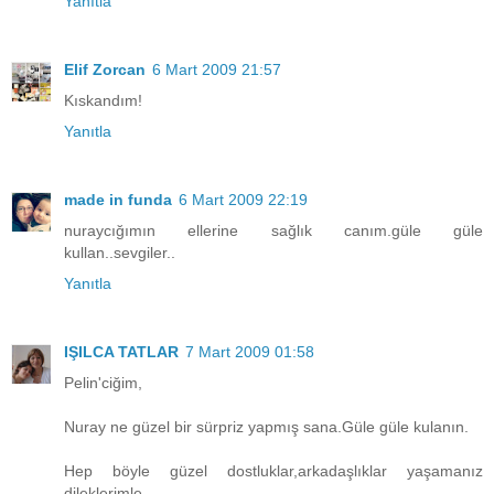
Yanıtla
Elif Zorcan
6 Mart 2009 21:57
Kıskandım!
Yanıtla
made in funda
6 Mart 2009 22:19
nuraycığımın ellerine sağlık canım.güle güle
kullan..sevgiler..
Yanıtla
IŞILCA TATLAR
7 Mart 2009 01:58
Pelin'ciğim,
Nuray ne güzel bir sürpriz yapmış sana.Güle güle kulanın.
Hep böyle güzel dostluklar,arkadaşlıklar yaşamanız
dileklerimle...