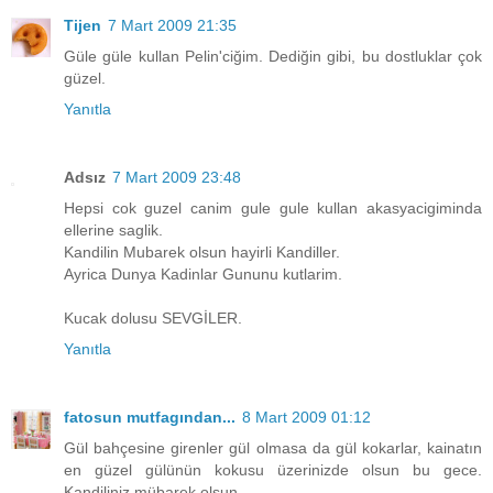
Tijen
7 Mart 2009 21:35
Güle güle kullan Pelin'ciğim. Dediğin gibi, bu dostluklar çok
güzel.
Yanıtla
Adsız
7 Mart 2009 23:48
Hepsi cok guzel canim gule gule kullan akasyacigiminda
ellerine saglik.
Kandilin Mubarek olsun hayirli Kandiller.
Ayrica Dunya Kadinlar Gununu kutlarim.
Kucak dolusu SEVGİLER.
Yanıtla
fatosun mutfagından...
8 Mart 2009 01:12
Gül bahçesine girenler gül olmasa da gül kokarlar, kainatın
en güzel gülünün kokusu üzerinizde olsun bu gece.
Kandiliniz mübarek olsun.