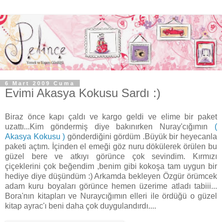
6 Mart 2009 Cuma
Evimi Akasya Kokusu Sardı :)
Biraz önce kapı çaldı ve kargo geldi ve elime bir paket
uzattı...Kim göndermiş diye bakınırken Nuray'cığımın
(
Akasya Kokusu )
gönderdiğini gördüm .Büyük bir heyecanla
paketi açtım. İçinden el emeği göz nuru dökülerek örülen bu
güzel bere ve atkıyı görünce çok sevindim. Kırmızı
çiçeklerini çok beğendim ,benim gibi kokoşa tam uygun bir
hediye diye düşündüm :) Arkamda bekleyen Özgür örümcek
adam kuru boyaları görünce hemen üzerime atladı tabiii...
Bora'nın kitapları ve Nuraycığımın elleri ile ördüğü o güzel
kitap ayrac'ı beni daha çok duygulandırdı....