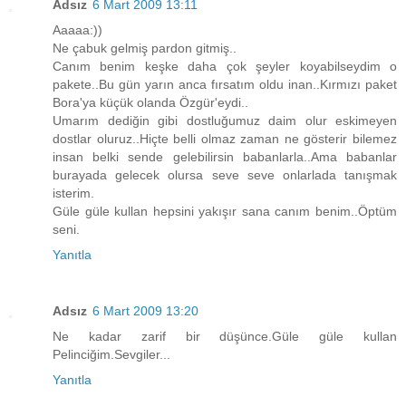
Adsız
6 Mart 2009 13:11
Aaaaa:))
Ne çabuk gelmiş pardon gitmiş..
Canım benim keşke daha çok şeyler koyabilseydim o
pakete..Bu gün yarın anca fırsatım oldu inan..Kırmızı paket
Bora'ya küçük olanda Özgür'eydi..
Umarım dediğin gibi dostluğumuz daim olur eskimeyen
dostlar oluruz..Hiçte belli olmaz zaman ne gösterir bilemez
insan belki sende gelebilirsin babanlarla..Ama babanlar
burayada gelecek olursa seve seve onlarlada tanışmak
isterim.
Güle güle kullan hepsini yakışır sana canım benim..Öptüm
seni.
Yanıtla
Adsız
6 Mart 2009 13:20
Ne kadar zarif bir düşünce.Güle güle kullan
Pelinciğim.Sevgiler...
Yanıtla