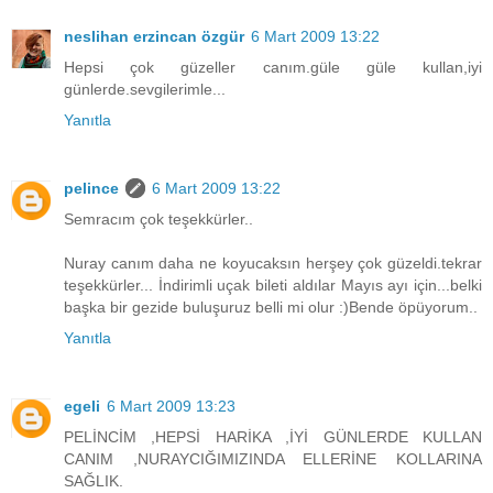
neslihan erzincan özgür
6 Mart 2009 13:22
Hepsi çok güzeller canım.güle güle kullan,iyi
günlerde.sevgilerimle...
Yanıtla
pelince
6 Mart 2009 13:22
Semracım çok teşekkürler..
Nuray canım daha ne koyucaksın herşey çok güzeldi.tekrar
teşekkürler... İndirimli uçak bileti aldılar Mayıs ayı için...belki
başka bir gezide buluşuruz belli mi olur :)Bende öpüyorum..
Yanıtla
egeli
6 Mart 2009 13:23
PELİNCİM ,HEPSİ HARİKA ,İYİ GÜNLERDE KULLAN
CANIM ,NURAYCIĞIMIZINDA ELLERİNE KOLLARINA
SAĞLIK.