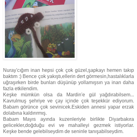
Nuray'cığım inan hepsi çok çok güzel,şapkayı hemen takıp
baktım :) Bence çok yakıştı,ellerin dert görmesin,hastalıklarla
uğraşırken birde bunları düşünüp yollamışsın ya inan daha
fazla etkilendim.
Keşke mümkün olsa da Mardin'e gül yağdırabilsem...
Kavrulmuş şehriye ve çay içinde çok teşekkür ediyorum.
Babam görünce çok sevinicek.Eskiden annesi yapar erzak
dolabına kaldırırmış.
Babam Mayıs ayında kuzenleriyle birlikte Diyarbakıra
gelicekler,doğduğu evi ve mahalleyi gezmek istiyorlar.
Keşke bende gelebilseydim de seninle tanışabilseydim.