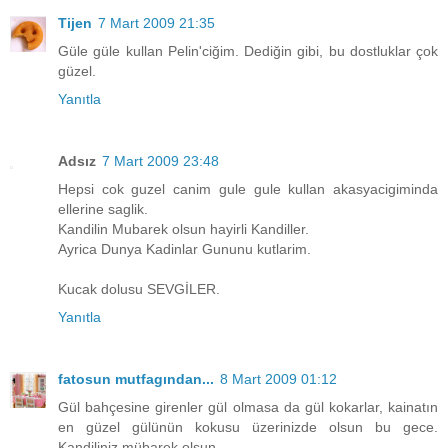
Tijen
7 Mart 2009 21:35
Güle güle kullan Pelin'ciğim. Dediğin gibi, bu dostluklar çok
güzel.
Yanıtla
Adsız
7 Mart 2009 23:48
Hepsi cok guzel canim gule gule kullan akasyacigiminda
ellerine saglik.
Kandilin Mubarek olsun hayirli Kandiller.
Ayrica Dunya Kadinlar Gununu kutlarim.
Kucak dolusu SEVGİLER.
Yanıtla
fatosun mutfagından...
8 Mart 2009 01:12
Gül bahçesine girenler gül olmasa da gül kokarlar, kainatın
en güzel gülünün kokusu üzerinizde olsun bu gece.
Kandiliniz mübarek olsun.