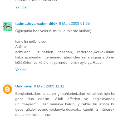
Yanıtla
tadınadoyamadım-dilek
8 Mart 2009 01:35
Oğluşunla hediyelerini mutlu günlerde kullan:)
kandilin müb. olsun
Allâh’ım
acizlikten, üzüntüden, tasadan, kederden,Korkaklıktan,
kabir azâbından, cehennem ateşinden sana sığınırız.Bizleri
kötülükten ve kötülerin şerrinden emin eyle ya Rabbi!
Yanıtla
Unknown
8 Mart 2009 11:11
Borçlarimizdan, ceza ve günahlarimizdan kurtulmak için bu
gece dua edelim.. Allah affeden ve bagislayandir,
unutmayalim.. Eller semaya kalkip, yürekler bir atinca bu
gece, gözler sevinç yaslariyla dolacak.. Kandiliniz mübarek,
dualariniz kabul olsun!