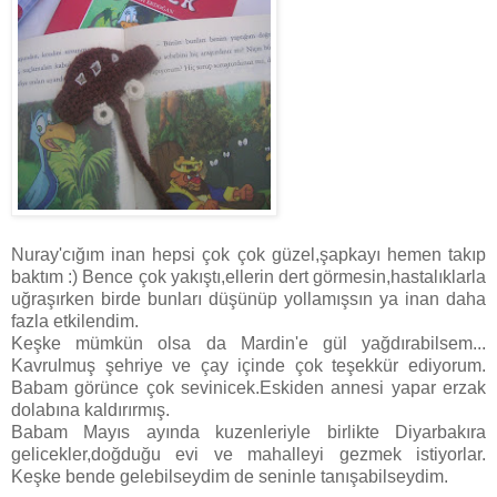
Nuray'cığım inan hepsi çok çok güzel,şapkayı hemen takıp
baktım :) Bence çok yakıştı,ellerin dert görmesin,hastalıklarla
uğraşırken birde bunları düşünüp yollamışsın ya inan daha
fazla etkilendim.
Keşke mümkün olsa da Mardin'e gül yağdırabilsem...
Kavrulmuş şehriye ve çay içinde çok teşekkür ediyorum.
Babam görünce çok sevinicek.Eskiden annesi yapar erzak
dolabına kaldırırmış.
Babam Mayıs ayında kuzenleriyle birlikte Diyarbakıra
gelicekler,doğduğu evi ve mahalleyi gezmek istiyorlar.
Keşke bende gelebilseydim de seninle tanışabilseydim.