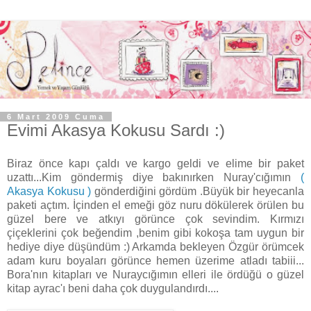
6 Mart 2009 Cuma
Evimi Akasya Kokusu Sardı :)
Biraz önce kapı çaldı ve kargo geldi ve elime bir paket
uzattı...Kim göndermiş diye bakınırken Nuray'cığımın
(
Akasya Kokusu )
gönderdiğini gördüm .Büyük bir heyecanla
paketi açtım. İçinden el emeği göz nuru dökülerek örülen bu
güzel bere ve atkıyı görünce çok sevindim. Kırmızı
çiçeklerini çok beğendim ,benim gibi kokoşa tam uygun bir
hediye diye düşündüm :) Arkamda bekleyen Özgür örümcek
adam kuru boyaları görünce hemen üzerime atladı tabiii...
Bora'nın kitapları ve Nuraycığımın elleri ile ördüğü o güzel
kitap ayrac'ı beni daha çok duygulandırdı....