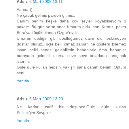
Adsız
6 Mart 2009 13:11
Aaaaa:))
Ne çabuk gelmiş pardon gitmiş..
Canım benim keşke daha çok şeyler koyabilseydim o
pakete..Bu gün yarın anca fırsatım oldu inan..Kırmızı paket
Bora'ya küçük olanda Özgür'eydi..
Umarım dediğin gibi dostluğumuz daim olur eskimeyen
dostlar oluruz..Hiçte belli olmaz zaman ne gösterir bilemez
insan belki sende gelebilirsin babanlarla..Ama babanlar
burayada gelecek olursa seve seve onlarlada tanışmak
isterim.
Güle güle kullan hepsini yakışır sana canım benim..Öptüm
seni.
Yanıtla
Adsız
6 Mart 2009 13:20
Ne kadar zarif bir düşünce.Güle güle kullan
Pelinciğim.Sevgiler...
Yanıtla