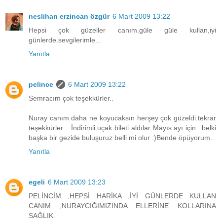
neslihan erzincan özgür
6 Mart 2009 13:22
Hepsi çok güzeller canım.güle güle kullan,iyi
günlerde.sevgilerimle...
Yanıtla
pelince
6 Mart 2009 13:22
Semracım çok teşekkürler..
Nuray canım daha ne koyucaksın herşey çok güzeldi.tekrar
teşekkürler... İndirimli uçak bileti aldılar Mayıs ayı için...belki
başka bir gezide buluşuruz belli mi olur :)Bende öpüyorum..
Yanıtla
egeli
6 Mart 2009 13:23
PELİNCİM ,HEPSİ HARİKA ,İYİ GÜNLERDE KULLAN
CANIM ,NURAYCIĞIMIZINDA ELLERİNE KOLLARINA
SAĞLIK.