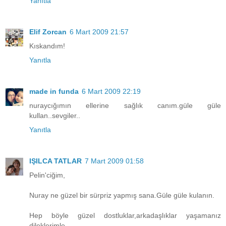
Yanıtla
Elif Zorcan
6 Mart 2009 21:57
Kıskandım!
Yanıtla
made in funda
6 Mart 2009 22:19
nuraycığımın ellerine sağlık canım.güle güle
kullan..sevgiler..
Yanıtla
IŞILCA TATLAR
7 Mart 2009 01:58
Pelin'ciğim,
Nuray ne güzel bir sürpriz yapmış sana.Güle güle kulanın.
Hep böyle güzel dostluklar,arkadaşlıklar yaşamanız
dileklerimle...