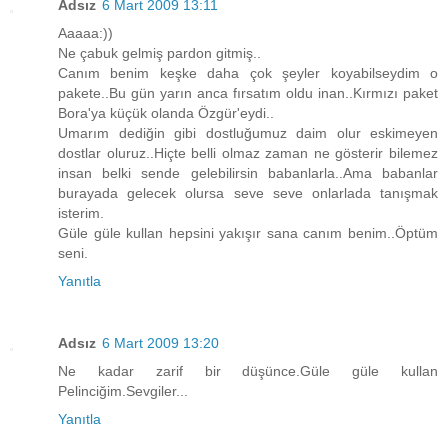
Adsız
6 Mart 2009 13:11
Aaaaa:))
Ne çabuk gelmiş pardon gitmiş..
Canım benim keşke daha çok şeyler koyabilseydim o
pakete..Bu gün yarın anca fırsatım oldu inan..Kırmızı paket
Bora'ya küçük olanda Özgür'eydi..
Umarım dediğin gibi dostluğumuz daim olur eskimeyen
dostlar oluruz..Hiçte belli olmaz zaman ne gösterir bilemez
insan belki sende gelebilirsin babanlarla..Ama babanlar
burayada gelecek olursa seve seve onlarlada tanışmak
isterim.
Güle güle kullan hepsini yakışır sana canım benim..Öptüm
seni.
Yanıtla
Adsız
6 Mart 2009 13:20
Ne kadar zarif bir düşünce.Güle güle kullan
Pelinciğim.Sevgiler...
Yanıtla