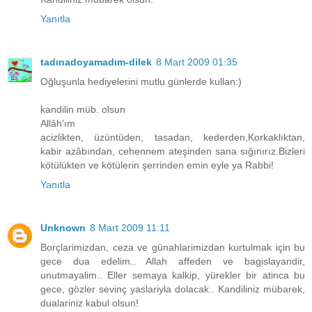
Yanıtla
tadınadoyamadım-dilek
8 Mart 2009 01:35
Oğluşunla hediyelerini mutlu günlerde kullan:)
kandilin müb. olsun
Allâh’ım
acizlikten, üzüntüden, tasadan, kederden,Korkaklıktan,
kabir azâbından, cehennem ateşinden sana sığınırız.Bizleri
kötülükten ve kötülerin şerrinden emin eyle ya Rabbi!
Yanıtla
Unknown
8 Mart 2009 11:11
Borçlarimizdan, ceza ve günahlarimizdan kurtulmak için bu
gece dua edelim.. Allah affeden ve bagislayandir,
unutmayalim.. Eller semaya kalkip, yürekler bir atinca bu
gece, gözler sevinç yaslariyla dolacak.. Kandiliniz mübarek,
dualariniz kabul olsun!