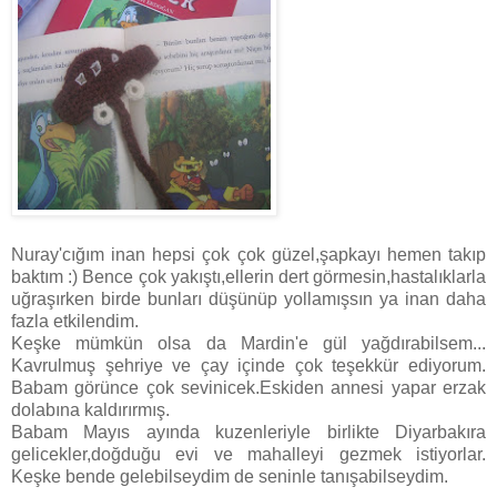
Nuray'cığım inan hepsi çok çok güzel,şapkayı hemen takıp
baktım :) Bence çok yakıştı,ellerin dert görmesin,hastalıklarla
uğraşırken birde bunları düşünüp yollamışsın ya inan daha
fazla etkilendim.
Keşke mümkün olsa da Mardin'e gül yağdırabilsem...
Kavrulmuş şehriye ve çay içinde çok teşekkür ediyorum.
Babam görünce çok sevinicek.Eskiden annesi yapar erzak
dolabına kaldırırmış.
Babam Mayıs ayında kuzenleriyle birlikte Diyarbakıra
gelicekler,doğduğu evi ve mahalleyi gezmek istiyorlar.
Keşke bende gelebilseydim de seninle tanışabilseydim.