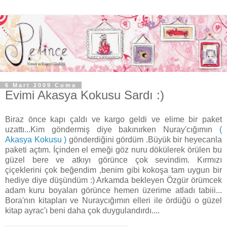
6 Mart 2009 Cuma
Evimi Akasya Kokusu Sardı :)
Biraz önce kapı çaldı ve kargo geldi ve elime bir paket
uzattı...Kim göndermiş diye bakınırken Nuray'cığımın
(
Akasya Kokusu )
gönderdiğini gördüm .Büyük bir heyecanla
paketi açtım. İçinden el emeği göz nuru dökülerek örülen bu
güzel bere ve atkıyı görünce çok sevindim. Kırmızı
çiçeklerini çok beğendim ,benim gibi kokoşa tam uygun bir
hediye diye düşündüm :) Arkamda bekleyen Özgür örümcek
adam kuru boyaları görünce hemen üzerime atladı tabiii...
Bora'nın kitapları ve Nuraycığımın elleri ile ördüğü o güzel
kitap ayrac'ı beni daha çok duygulandırdı....