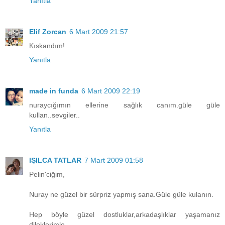
Yanıtla
Elif Zorcan
6 Mart 2009 21:57
Kıskandım!
Yanıtla
made in funda
6 Mart 2009 22:19
nuraycığımın ellerine sağlık canım.güle güle
kullan..sevgiler..
Yanıtla
IŞILCA TATLAR
7 Mart 2009 01:58
Pelin'ciğim,
Nuray ne güzel bir sürpriz yapmış sana.Güle güle kulanın.
Hep böyle güzel dostluklar,arkadaşlıklar yaşamanız
dileklerimle...