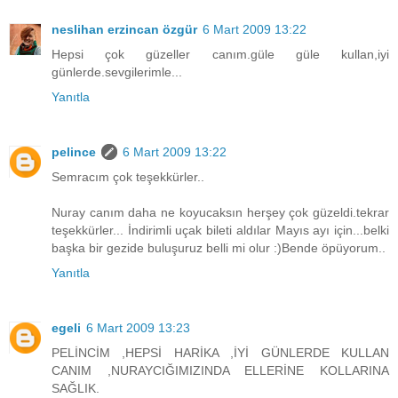
neslihan erzincan özgür
6 Mart 2009 13:22
Hepsi çok güzeller canım.güle güle kullan,iyi
günlerde.sevgilerimle...
Yanıtla
pelince
6 Mart 2009 13:22
Semracım çok teşekkürler..
Nuray canım daha ne koyucaksın herşey çok güzeldi.tekrar
teşekkürler... İndirimli uçak bileti aldılar Mayıs ayı için...belki
başka bir gezide buluşuruz belli mi olur :)Bende öpüyorum..
Yanıtla
egeli
6 Mart 2009 13:23
PELİNCİM ,HEPSİ HARİKA ,İYİ GÜNLERDE KULLAN
CANIM ,NURAYCIĞIMIZINDA ELLERİNE KOLLARINA
SAĞLIK.