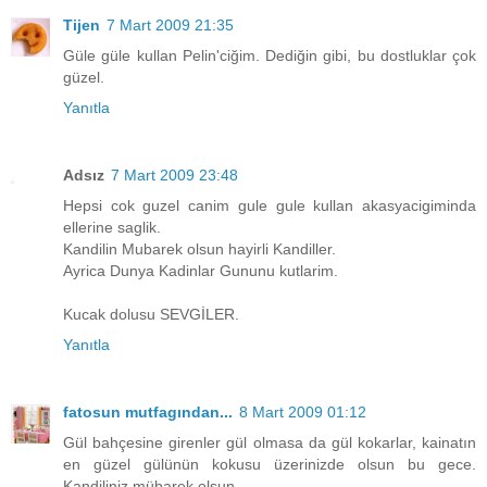
Tijen
7 Mart 2009 21:35
Güle güle kullan Pelin'ciğim. Dediğin gibi, bu dostluklar çok
güzel.
Yanıtla
Adsız
7 Mart 2009 23:48
Hepsi cok guzel canim gule gule kullan akasyacigiminda
ellerine saglik.
Kandilin Mubarek olsun hayirli Kandiller.
Ayrica Dunya Kadinlar Gununu kutlarim.
Kucak dolusu SEVGİLER.
Yanıtla
fatosun mutfagından...
8 Mart 2009 01:12
Gül bahçesine girenler gül olmasa da gül kokarlar, kainatın
en güzel gülünün kokusu üzerinizde olsun bu gece.
Kandiliniz mübarek olsun.