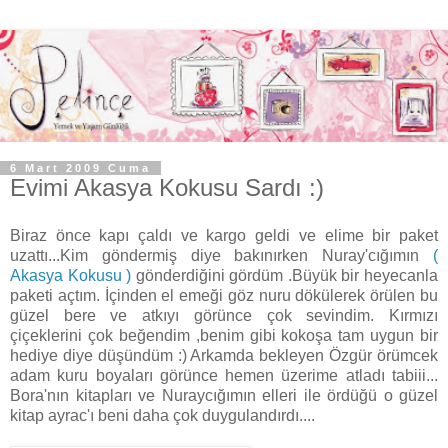
6 Mart 2009 Cuma
Evimi Akasya Kokusu Sardı :)
Biraz önce kapı çaldı ve kargo geldi ve elime bir paket
uzattı...Kim göndermiş diye bakınırken Nuray'cığımın
(
Akasya Kokusu )
gönderdiğini gördüm .Büyük bir heyecanla
paketi açtım. İçinden el emeği göz nuru dökülerek örülen bu
güzel bere ve atkıyı görünce çok sevindim. Kırmızı
çiçeklerini çok beğendim ,benim gibi kokoşa tam uygun bir
hediye diye düşündüm :) Arkamda bekleyen Özgür örümcek
adam kuru boyaları görünce hemen üzerime atladı tabiii...
Bora'nın kitapları ve Nuraycığımın elleri ile ördüğü o güzel
kitap ayrac'ı beni daha çok duygulandırdı....