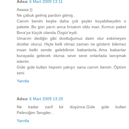
Adsız
6 Mart 2009 13:11
Aaaaa:))
Ne çabuk gelmiş pardon gitmiş..
Canım benim keşke daha çok şeyler koyabilseydim o
pakete..Bu gün yarın anca fırsatım oldu inan..Kırmızı paket
Bora'ya küçük olanda Özgür'eydi..
Umarım dediğin gibi dostluğumuz daim olur eskimeyen
dostlar oluruz..Hiçte belli olmaz zaman ne gösterir bilemez
insan belki sende gelebilirsin babanlarla..Ama babanlar
burayada gelecek olursa seve seve onlarlada tanışmak
isterim.
Güle güle kullan hepsini yakışır sana canım benim..Öptüm
seni.
Yanıtla
Adsız
6 Mart 2009 13:20
Ne kadar zarif bir düşünce.Güle güle kullan
Pelinciğim.Sevgiler...
Yanıtla