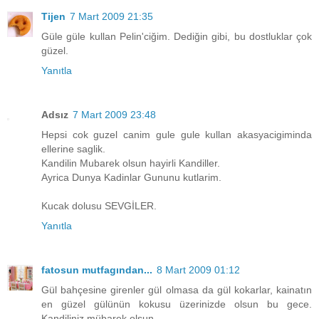
Tijen
7 Mart 2009 21:35
Güle güle kullan Pelin'ciğim. Dediğin gibi, bu dostluklar çok
güzel.
Yanıtla
Adsız
7 Mart 2009 23:48
Hepsi cok guzel canim gule gule kullan akasyacigiminda
ellerine saglik.
Kandilin Mubarek olsun hayirli Kandiller.
Ayrica Dunya Kadinlar Gununu kutlarim.
Kucak dolusu SEVGİLER.
Yanıtla
fatosun mutfagından...
8 Mart 2009 01:12
Gül bahçesine girenler gül olmasa da gül kokarlar, kainatın
en güzel gülünün kokusu üzerinizde olsun bu gece.
Kandiliniz mübarek olsun.