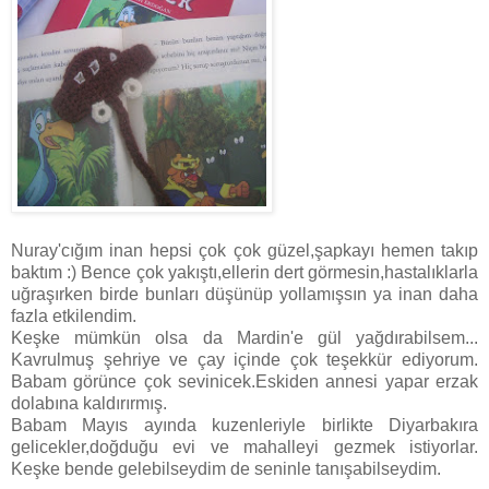
Nuray'cığım inan hepsi çok çok güzel,şapkayı hemen takıp
baktım :) Bence çok yakıştı,ellerin dert görmesin,hastalıklarla
uğraşırken birde bunları düşünüp yollamışsın ya inan daha
fazla etkilendim.
Keşke mümkün olsa da Mardin'e gül yağdırabilsem...
Kavrulmuş şehriye ve çay içinde çok teşekkür ediyorum.
Babam görünce çok sevinicek.Eskiden annesi yapar erzak
dolabına kaldırırmış.
Babam Mayıs ayında kuzenleriyle birlikte Diyarbakıra
gelicekler,doğduğu evi ve mahalleyi gezmek istiyorlar.
Keşke bende gelebilseydim de seninle tanışabilseydim.