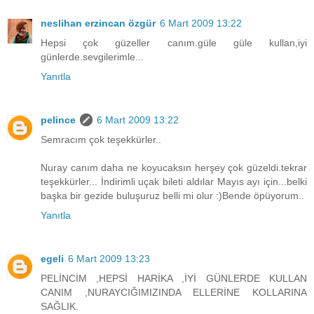
neslihan erzincan özgür
6 Mart 2009 13:22
Hepsi çok güzeller canım.güle güle kullan,iyi
günlerde.sevgilerimle...
Yanıtla
pelince
6 Mart 2009 13:22
Semracım çok teşekkürler..
Nuray canım daha ne koyucaksın herşey çok güzeldi.tekrar
teşekkürler... İndirimli uçak bileti aldılar Mayıs ayı için...belki
başka bir gezide buluşuruz belli mi olur :)Bende öpüyorum..
Yanıtla
egeli
6 Mart 2009 13:23
PELİNCİM ,HEPSİ HARİKA ,İYİ GÜNLERDE KULLAN
CANIM ,NURAYCIĞIMIZINDA ELLERİNE KOLLARINA
SAĞLIK.