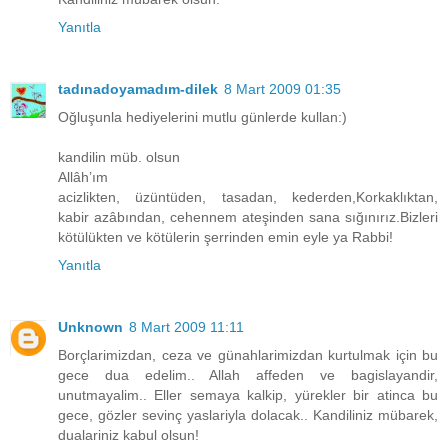
Yanıtla
tadınadoyamadım-dilek
8 Mart 2009 01:35
Oğluşunla hediyelerini mutlu günlerde kullan:)
kandilin müb. olsun
Allâh’ım
acizlikten, üzüntüden, tasadan, kederden,Korkaklıktan,
kabir azâbından, cehennem ateşinden sana sığınırız.Bizleri
kötülükten ve kötülerin şerrinden emin eyle ya Rabbi!
Yanıtla
Unknown
8 Mart 2009 11:11
Borçlarimizdan, ceza ve günahlarimizdan kurtulmak için bu
gece dua edelim.. Allah affeden ve bagislayandir,
unutmayalim.. Eller semaya kalkip, yürekler bir atinca bu
gece, gözler sevinç yaslariyla dolacak.. Kandiliniz mübarek,
dualariniz kabul olsun!