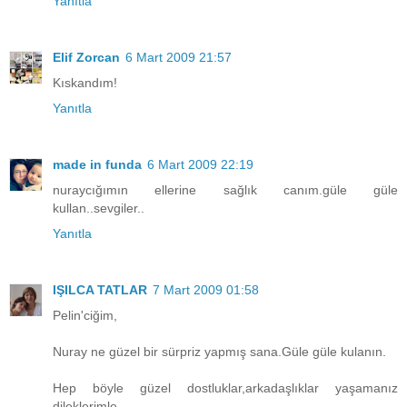
Yanıtla
Elif Zorcan
6 Mart 2009 21:57
Kıskandım!
Yanıtla
made in funda
6 Mart 2009 22:19
nuraycığımın ellerine sağlık canım.güle güle
kullan..sevgiler..
Yanıtla
IŞILCA TATLAR
7 Mart 2009 01:58
Pelin'ciğim,
Nuray ne güzel bir sürpriz yapmış sana.Güle güle kulanın.
Hep böyle güzel dostluklar,arkadaşlıklar yaşamanız
dileklerimle...