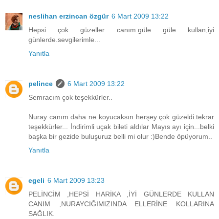
neslihan erzincan özgür
6 Mart 2009 13:22
Hepsi çok güzeller canım.güle güle kullan,iyi
günlerde.sevgilerimle...
Yanıtla
pelince
6 Mart 2009 13:22
Semracım çok teşekkürler..
Nuray canım daha ne koyucaksın herşey çok güzeldi.tekrar
teşekkürler... İndirimli uçak bileti aldılar Mayıs ayı için...belki
başka bir gezide buluşuruz belli mi olur :)Bende öpüyorum..
Yanıtla
egeli
6 Mart 2009 13:23
PELİNCİM ,HEPSİ HARİKA ,İYİ GÜNLERDE KULLAN
CANIM ,NURAYCIĞIMIZINDA ELLERİNE KOLLARINA
SAĞLIK.