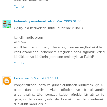
Yanıtla
tadınadoyamadım-dilek
8 Mart 2009 01:35
Oğluşunla hediyelerini mutlu günlerde kullan:)
kandilin müb. olsun
Allâh’ım
acizlikten, üzüntüden, tasadan, kederden,Korkaklıktan,
kabir azâbından, cehennem ateşinden sana sığınırız.Bizleri
kötülükten ve kötülerin şerrinden emin eyle ya Rabbi!
Yanıtla
Unknown
8 Mart 2009 11:11
Borçlarimizdan, ceza ve günahlarimizdan kurtulmak için bu
gece dua edelim.. Allah affeden ve bagislayandir,
unutmayalim.. Eller semaya kalkip, yürekler bir atinca bu
gece, gözler sevinç yaslariyla dolacak.. Kandiliniz mübarek,
dualariniz kabul olsun!