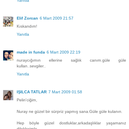
Yanıtla
Elif Zorcan
6 Mart 2009 21:57
Kıskandım!
Yanıtla
made in funda
6 Mart 2009 22:19
nuraycığımın ellerine sağlık canım.güle güle
kullan..sevgiler..
Yanıtla
IŞILCA TATLAR
7 Mart 2009 01:58
Pelin'ciğim,
Nuray ne güzel bir sürpriz yapmış sana.Güle güle kulanın.
Hep böyle güzel dostluklar,arkadaşlıklar yaşamanız
dileklerimle...