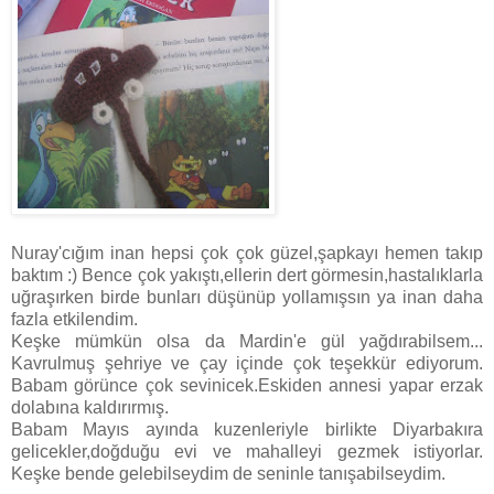
Nuray'cığım inan hepsi çok çok güzel,şapkayı hemen takıp
baktım :) Bence çok yakıştı,ellerin dert görmesin,hastalıklarla
uğraşırken birde bunları düşünüp yollamışsın ya inan daha
fazla etkilendim.
Keşke mümkün olsa da Mardin'e gül yağdırabilsem...
Kavrulmuş şehriye ve çay içinde çok teşekkür ediyorum.
Babam görünce çok sevinicek.Eskiden annesi yapar erzak
dolabına kaldırırmış.
Babam Mayıs ayında kuzenleriyle birlikte Diyarbakıra
gelicekler,doğduğu evi ve mahalleyi gezmek istiyorlar.
Keşke bende gelebilseydim de seninle tanışabilseydim.