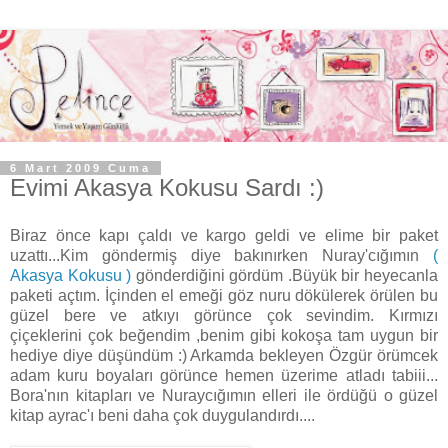
6 Mart 2009 Cuma
Evimi Akasya Kokusu Sardı :)
Biraz önce kapı çaldı ve kargo geldi ve elime bir paket
uzattı...Kim göndermiş diye bakınırken Nuray'cığımın
(
Akasya Kokusu )
gönderdiğini gördüm .Büyük bir heyecanla
paketi açtım. İçinden el emeği göz nuru dökülerek örülen bu
güzel bere ve atkıyı görünce çok sevindim. Kırmızı
çiçeklerini çok beğendim ,benim gibi kokoşa tam uygun bir
hediye diye düşündüm :) Arkamda bekleyen Özgür örümcek
adam kuru boyaları görünce hemen üzerime atladı tabiii...
Bora'nın kitapları ve Nuraycığımın elleri ile ördüğü o güzel
kitap ayrac'ı beni daha çok duygulandırdı....