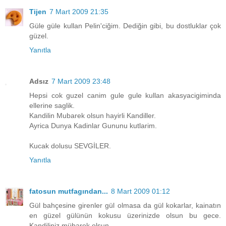
Tijen
7 Mart 2009 21:35
Güle güle kullan Pelin'ciğim. Dediğin gibi, bu dostluklar çok
güzel.
Yanıtla
Adsız
7 Mart 2009 23:48
Hepsi cok guzel canim gule gule kullan akasyacigiminda
ellerine saglik.
Kandilin Mubarek olsun hayirli Kandiller.
Ayrica Dunya Kadinlar Gununu kutlarim.
Kucak dolusu SEVGİLER.
Yanıtla
fatosun mutfagından...
8 Mart 2009 01:12
Gül bahçesine girenler gül olmasa da gül kokarlar, kainatın
en güzel gülünün kokusu üzerinizde olsun bu gece.
Kandiliniz mübarek olsun.