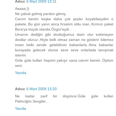
Adsız
6 Mart 2009 13:11
Aaaaa:))
Ne çabuk gelmiş pardon gitmiş..
Canım benim keşke daha çok şeyler koyabilseydim o
pakete..Bu gün yarın anca fırsatım oldu inan..Kırmızı paket
Bora'ya küçük olanda Özgür'eydi..
Umarım dediğin gibi dostluğumuz daim olur eskimeyen
dostlar oluruz..Hiçte belli olmaz zaman ne gösterir bilemez
insan belki sende gelebilirsin babanlarla..Ama babanlar
burayada gelecek olursa seve seve onlarlada tanışmak
isterim.
Güle güle kullan hepsini yakışır sana canım benim..Öptüm
seni.
Yanıtla
Adsız
6 Mart 2009 13:20
Ne kadar zarif bir düşünce.Güle güle kullan
Pelinciğim.Sevgiler...
Yanıtla